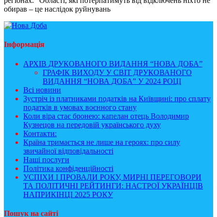
регіонах. “Області, які потерпатимуть від відключень ніхто не
обирав – це наслідок руйнувань
Інформація
АРХІВ ДРУКОВАНОГО ВИДАННЯ “НОВА ДОБА”
ГРАФІК ВИХОДУ У СВІТ ДРУКОВАНОГО
ВИДАННЯ “НОВА ДОБА” У 2024 РОЦІ
Всі новини
Зустріч із платниками податків на Київщині: про сплату
податків в умовах воєнного стану
Коли віра стає бронею: капелан отець Володимир
Кузнецов на передовій українського духу
Контакти:
Країна тримається не лише на героях: про силу
звичайної відповідальності
Наші послуги
Політика конфіденційності
УСПІХИ І ПРОВАЛИ РОКУ, МИРНІ ПЕРЕГОВОРИ
ТА ПОЛІТИЧНІ РЕЙТИНГИ: НАСТРОЇ УКРАЇНЦІВ
НАПРИКІНЦІ 2025 РОКУ
Пошук на сайті