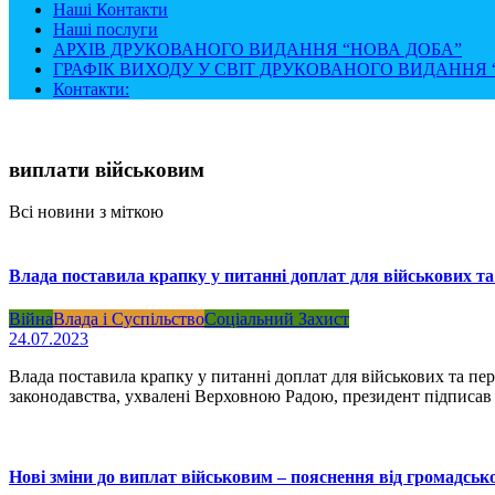
Наші Контакти
Наші послуги
АРХІВ ДРУКОВАНОГО ВИДАННЯ “НОВА ДОБА”
ГРАФІК ВИХОДУ У СВІТ ДРУКОВАНОГО ВИДАННЯ “
Контакти:
виплати військовим
Всі новини з міткою
Влада поставила крапку у питанні доплат для військових та
Війна
Влада і Суспільство
Соціальний Захист
24.07.2023
Влада поставила крапку у питанні доплат для військових та пе
законодавства, ухвалені Верховною Радою, президент підписав 
Нові зміни до виплат військовим – пояснення від громадської 