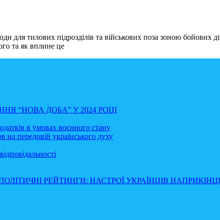
оди для тилових підрозділів та військових поза зоною бойових ді
ого та як вплине це
НЯ “НОВА ДОБА” У 2024 РОЦІ
податків в умовах воєнного стану
в на передовій українського духу
відповідальності
ПОЛІТИЧНІ РЕЙТИНГИ: НАСТРОЇ УКРАЇНЦІВ НАПРИКІНЦІ