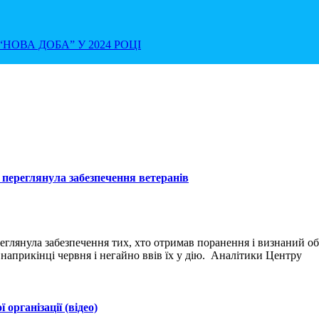
НОВА ДОБА” У 2024 РОЦІ
 переглянула забезпечення ветеранів
реглянула забезпечення тих, хто отримав поранення і визнаний 
наприкінці червня і негайно ввів їх у дію. Аналітики Центру
організації (відео)