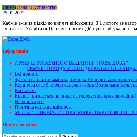
Війна
Влада і Суспільство
25.02.2023
Кабмін змінив підхід до виплат військовим. З 1 лютого винагор
зміниться. Аналітики Центру спільних дій проаналізували, на к
Інформація
АРХІВ ДРУКОВАНОГО ВИДАННЯ “НОВА ДОБА”
ГРАФІК ВИХОДУ У СВІТ ДРУКОВАНОГО ВИДАН
Всі новини
Зустріч із платниками податків на Київщині: про сплату 
Коли віра стає бронею: капелан отець Володимир Кузнецо
Контакти:
Країна тримається не лише на героях: про силу звичайної 
Наші послуги
Політика конфіденційності
УСПІХИ І ПРОВАЛИ РОКУ, МИРНІ ПЕРЕГОВОРИ ТА 
Пошук на сайті