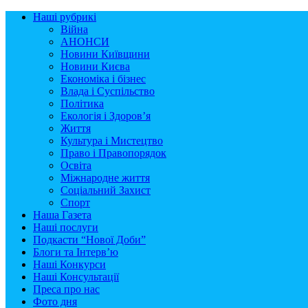
Наші рубрикі
Війна
АНОНСИ
Новини Київщини
Новини Києва
Економіка і бізнес
Влада і Суспільство
Політика
Екологія і Здоров’я
Життя
Культура і Мистецтво
Право і Правопорядок
Освіта
Міжнародне життя
Соціальний Захист
Спорт
Наша Газета
Наші послуги
Подкасти “Нової Доби”
Блоги та Інтерв’ю
Наші Конкурси
Наші Консультації
Преса про нас
Фото дня