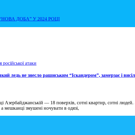
НОВА ДОБА” У 2024 РОЦІ
який ледь не знесло рашиським “Іскандером”, замерзає і висі
і Азербайджанській — 18 поверхів, сотні квартир, сотні людей. 
 а мешканці змушені ночувати в одязі,