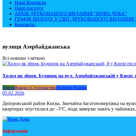
Наші Контакти
Наші послуги
АРХІВ ДРУКОВАНОГО ВИДАННЯ “НОВА ДОБА”
ГРАФІК ВИХОДУ У СВІТ ДРУКОВАНОГО ВИДАННЯ “
Контакти:
вулиця Азербайджанська
Всі новини з міткою
Холод як зброя. Будинок на вул. Азербайджанській у Києві, 
Війна
Влада і Суспільство
Новини Києва
05.02.2026
Дніпровський район Києва. Звичайна багатоповерхівка на вулиц
квартирах опустилася до –3°C, вода замерзає навіть у чайниках,
Інформація