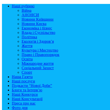
Наші рубрикі
Війна
АНОНСИ
Новини Київщини
Новини Києва
Економіка і бізнес
Влада і Суспільство
Політика
Екологія і Здоров’я
Життя
Культура і Мистецтво
Право і Правопорядок
Освіта
Міжнародне життя
Соціальний Захист
Спорт
Наша Газета
Наші послуги
Подкасти “Нової Доби”
Блоги та Інтерв’ю
Наші Конкурси
Наші Консультації
Преса про нас
Фото дня