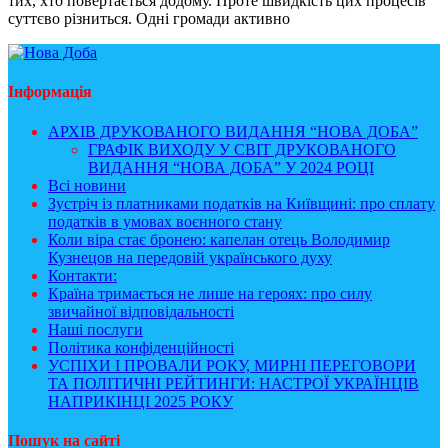
тих, хто повертається додому. Проте швидкість цих процесів
суттєво різниться. Одні громади активно
Інформація
АРХІВ ДРУКОВАНОГО ВИДАННЯ “НОВА ДОБА”
ГРАФІК ВИХОДУ У СВІТ ДРУКОВАНОГО
ВИДАННЯ “НОВА ДОБА” У 2024 РОЦІ
Всі новини
Зустріч із платниками податків на Київщині: про сплату
податків в умовах воєнного стану
Коли віра стає бронею: капелан отець Володимир
Кузнецов на передовій українського духу
Контакти:
Країна тримається не лише на героях: про силу
звичайної відповідальності
Наші послуги
Політика конфіденційності
УСПІХИ І ПРОВАЛИ РОКУ, МИРНІ ПЕРЕГОВОРИ
ТА ПОЛІТИЧНІ РЕЙТИНГИ: НАСТРОЇ УКРАЇНЦІВ
НАПРИКІНЦІ 2025 РОКУ
Пошук на сайті