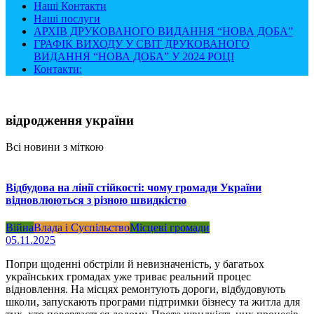
Наші Контакти
Наші послуги
АРХІВ ДРУКОВАНОГО ВИДАННЯ “НОВА ДОБА”
ГРАФІК ВИХОДУ У СВІТ ДРУКОВАНОГО
ВИДАННЯ “НОВА ДОБА” У 2024 РОЦІ
Контакти:
відродження україни
Всі новини з міткою
Відбудова на лінії стійкості: чому громади України
відновлюються з різною швидкістю
Війна
Влада і Суспільство
Місцеві громади
05.11.2025
Попри щоденні обстріли й невизначеність, у багатьох
українських громадах уже триває реальний процес
відновлення. На місцях ремонтують дороги, відбудовують
школи, запускають програми підтримки бізнесу та житла для