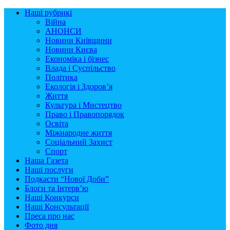
Наші рубрикі
Війна
АНОНСИ
Новини Київщини
Новини Києва
Економіка і бізнес
Влада і Суспільство
Політика
Екологія і Здоров’я
Життя
Культура і Мистецтво
Право і Правопорядок
Освіта
Міжнародне життя
Соціальний Захист
Спорт
Наша Газета
Наші послуги
Подкасти “Нової Доби”
Блоги та Інтерв’ю
Наші Конкурси
Наші Консультації
Преса про нас
Фото дня