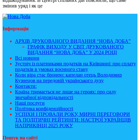
відшкодування. В Центрі спільних дій пояснили, що саме
змінив уряд і як це
Інформація
АРХІВ ДРУКОВАНОГО ВИДАННЯ “НОВА ДОБА”
ГРАФІК ВИХОДУ У СВІТ ДРУКОВАНОГО
ВИДАННЯ “НОВА ДОБА” У 2024 РОЦІ
Всі новини
Зустріч із платниками податків на Київщині: про сплату
податків в умовах воєнного стану
Коли віра стає бронею: капелан отець Володимир
Кузнецов на передовій українського духу
Контакти:
Країна тримається не лише на героях: про силу
звичайної відповідальності
Наші послуги
Політика конфіденційності
УСПІХИ І ПРОВАЛИ РОКУ, МИРНІ ПЕРЕГОВОРИ
ТА ПОЛІТИЧНІ РЕЙТИНГИ: НАСТРОЇ УКРАЇНЦІВ
НАПРИКІНЦІ 2025 РОКУ
Пошук на сайті