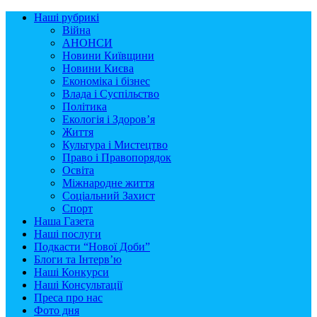
Наші рубрикі
Війна
АНОНСИ
Новини Київщини
Новини Києва
Економіка і бізнес
Влада і Суспільство
Політика
Екологія і Здоров’я
Життя
Культура і Мистецтво
Право і Правопорядок
Освіта
Міжнародне життя
Соціальний Захист
Спорт
Наша Газета
Наші послуги
Подкасти “Нової Доби”
Блоги та Інтерв’ю
Наші Конкурси
Наші Консультації
Преса про нас
Фото дня