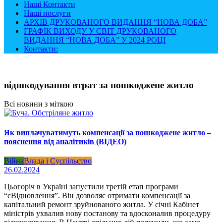
Наші Контакти
Наші послуги
АРХІВ ДРУКОВАНОГО ВИДАННЯ “НОВА ДОБА”
ГРАФІК ВИХОДУ У СВІТ ДРУКОВАНОГО
ВИДАННЯ “НОВА ДОБА” У 2024 РОЦІ
Контакти:
відшкодування втрат за пошкоджене житло
Всі новини з міткою
Як виплачуватимуть компенсації за пошкоджене житло –
пояснення від аналітиків (ВІДЕО)
Війна
Влада і Суспільство
26.02.2024
Цьогоріч в Україні запустили третій етап програми
“єВідновлення”. Він дозволяє отримати компенсації за
капітальний ремонт зруйнованого житла. У січні Кабінет
міністрів ухвалив нову постанову та вдосконалив процедуру