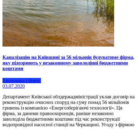
Каналізацію на Київщині за 56 мільонів будуватиме фірма,
яку підозрюють у незаконному заволодінні бюджетними
коштами
Економіка і бізнес
03.07.2020
Департамент Київської облдержадміністрації уклав договір на
реконструкцію очисних споруд на суму понад 56 мільйонів
гривень із компанією «Енергозберігаючі технології». Ця
фірма, за даними правоохоронців, раніше незаконно
заволоділа бюджетними коштами під час реконструкції
водопровідної насосної станції на Черкащині. Угоду з фірмою