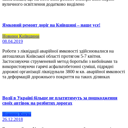
вуличного освітлення додатково виділено
Ямковий ремонт доріг на Київщині – наше усе!
Новини Київщини
08.04.2019
Роботи з ліквідації аварійної ямковості здійснювалися на
автошляхах Київської області протягом 5-7 квітня.
Застосовуючи струменевий метод боротьби з вибоїнами та
використовуючи гарячі асфальтобетонні суміші, підрядні
дорожні організації ліквідували 3800 м кв. аварійної ямковості
та деформацій дорожнього покриття на таких ділянках
Водії в Україні більше не платитимуть за пошкодження
своїх автівок на розбитих дорогах
Новини Києва
26.12.2018