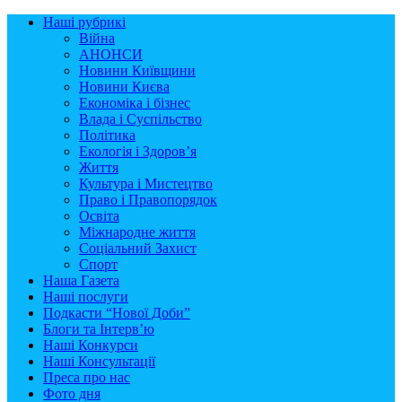
Наші рубрикі
Війна
АНОНСИ
Новини Київщини
Новини Києва
Економіка і бізнес
Влада і Суспільство
Політика
Екологія і Здоров’я
Життя
Культура і Мистецтво
Право і Правопорядок
Освіта
Міжнародне життя
Соціальний Захист
Спорт
Наша Газета
Наші послуги
Подкасти “Нової Доби”
Блоги та Інтерв’ю
Наші Конкурси
Наші Консультації
Преса про нас
Фото дня