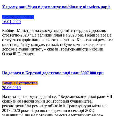
У цьому році Уряд відремонтує найбільшу кількість доріг
Економіка і бізнес
16.01.2020
Кабінет Міністрів на своєму засіданні затвердив Дорожню
стратегію-2020 “Це великий план на 2020 рік. Перш за все це
стосується доріг національного значення. Клаптикові ремонти
мають відійти у минуле, натомість буде комплексне якісне
дорожнє будівництво”, – сказав Прем’єр-міністр України
Олексій Гончарук.
На дороги в Березані додатково виділили 3007 000 грн
Влада і Суспільство
20.06.2019
На позачерговому засіданні сесії Березанської міської ради VII
скликання внесли зміни до Програми будівництва,
реконструкції та ремонту об’єктів інфраструктури міста на
2017-2020 роки. Про що повідомили в секторі ЖКГ,
зазначивши, що на поточний ремонт електричних мереж