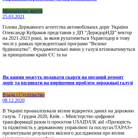
Міжнародне життя
25.03.2021
Голова Державного агентства автомобільних доріг України
Олександр Кубраков представив у ДП “ДерждорНДІ” вектор
на 2021-2023 роки, за яким рухатиметься Укравтодор в тому
числі у рамках президентської програми “Велике
будівництво”. Фундаментальні зміни у галузі втілюватимуться
за принципами країн ЄС та на
Як кияни можуть подавати скарги на поганий ремонт
доріг та впливати на вирішення проблем дорожньої галузі
Влада і Суспільство
08.12.2020
В Україні проаналізували вплив відкритих даних на дорожню
галузь 7 грудня 2020, Київ. – Міністерство цифрової
трансформації разом із проєктом USAID/UK aid «Прозорість
та підзвітність у державному управлінні та послугах/TAPAS»
презентували результати якісного дослідження про вплив