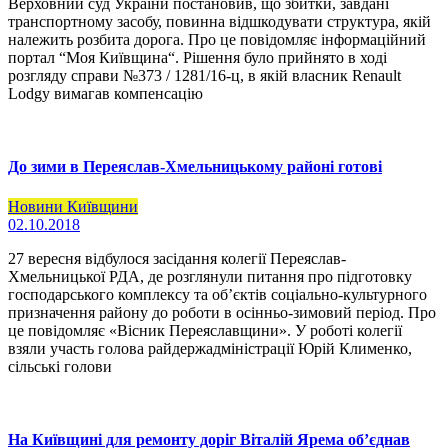
Верховний суд України постановив, що збитки, завдані
транспортному засобу, повинна відшкодувати структура, якій
належить розбита дорога. Про це повідомляє інформаційний
портал “Моя Київщина“. Рішення було прийнято в ході
розгляду справи №373 / 1281/16-ц, в якій власник Renault
Lodgy вимагав компенсацію
До зими в Переяслав-Хмельницькому районі готові
Новини Київщини
02.10.2018
27 вересня відбулося засідання колегії Переяслав-
Хмельницької РДА, де розглянули питання про підготовку
господарського комплексу та об’єктів соціально-культурного
призначення району до роботи в осінньо-зимовий період. Про
це повідомляє «Вісник Переяславщини». У роботі колегії
взяли участь голова райдержадміністрації Юрій Клименко,
сільські голови
На Київщині для ремонту доріг Віталій Ярема об’єднав