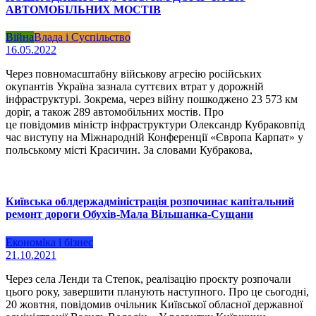
АВТОМОБІЛЬНИХ МОСТІВ
Війна
Влада і Суспільство
16.05.2022
Через повномасштабну військову агресію російських
окупантів Україна зазнала суттєвих втрат у дорожній
інфраструктурі. Зокрема, через війну пошкоджено 23 573 км
доріг, а також 289 автомобільних мостів. Про
це повідомив міністр інфраструктури Олександр Кубраковпід
час виступу на Міжнародній Конференції «Європа Карпат» у
польському місті Красичин. За словами Кубракова,
Київська облдержадміністрація розпочинає капітальний
ремонт дороги Обухів-Мала Вільшанка-Сущани
Економіка і бізнес
21.10.2021
Через села Ленди та Степок, реалізацію проєкту розпочали
цього року, завершити планують наступного. Про це сьогодні,
20 жовтня, повідомив очільник Київської обласної державної