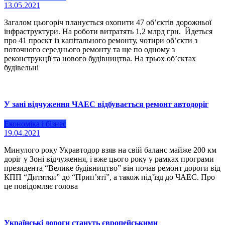
13.05.2021
Загалом цьогоріч планується охопити 47 об’єктів дорожньої
інфраструктури. На роботи витратять 1,2 млрд грн. Йдеться
про 41 проєкт із капітального ремонту, чотири об’єкти з
поточного середнього ремонту та ще по одному з
реконструкції та нового будівництва. На трьох об’єктах
будівельні
У зані відчуження ЧАЕС відбувається ремонт автодоріг
Економіка і бізнес
19.04.2021
Минулого року Укравтодор взяв на свій баланс майже 200 км
доріг у Зоні відчуження, і вже цього року у рамках програми
президента “Велике будівництво” він почав ремонт дороги від
КПП “Дитятки” до “Прип’яті”, а також під’їзд до ЧАЕС. Про
це повідомляє голова
Українські дороги стануть європейськими