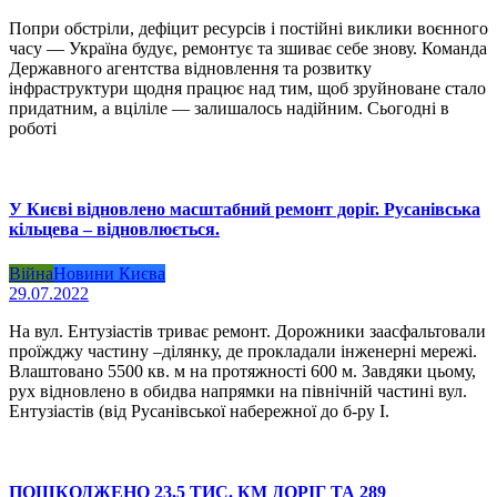
Попри обстріли, дефіцит ресурсів і постійні виклики воєнного
часу — Україна будує, ремонтує та зшиває себе знову. Команда
Державного агентства відновлення та розвитку
інфраструктури щодня працює над тим, щоб зруйноване стало
придатним, а вціліле — залишалось надійним. Сьогодні в
роботі
У Києві відновлено масштабний ремонт доріг. Русанівська
кільцева – відновлюється.
Війна
Новини Києва
29.07.2022
На вул. Ентузіастів триває ремонт. Дорожники заасфальтовали
проїжджу частину –ділянку, де прокладали інженерні мережі.
Влаштовано 5500 кв. м на протяжності 600 м. Завдяки цьому,
рух відновлено в обидва напрямки на північній частині вул.
Ентузіастів (від Русанівської набережної до б-ру І.
ПОШКОДЖЕНО 23,5 ТИС. КМ ДОРІГ ТА 289