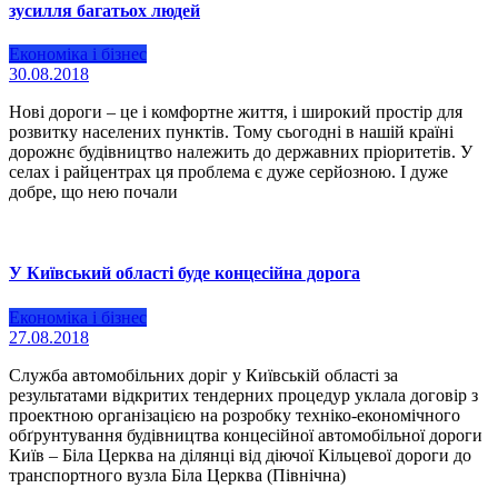
зусилля багатьох людей
Економіка і бізнес
30.08.2018
Нові дороги – це і комфортне життя, і широкий простір для
розвитку населених пунктів. Тому сьогодні в нашій країні
дорожнє будівництво належить до державних пріоритетів. У
селах і райцентрах ця проблема є дуже серйозною. І дуже
добре, що нею почали
У Київський області буде концесійна дорога
Економіка і бізнес
27.08.2018
Служба автомобільних доріг у Київській області за
результатами відкритих тендерних процедур уклала договір з
проектною організацією на розробку техніко-економічного
обґрунтування будівництва концесійної автомобільної дороги
Київ – Біла Церква на ділянці від діючої Кільцевої дороги до
транспортного вузла Біла Церква (Північна)