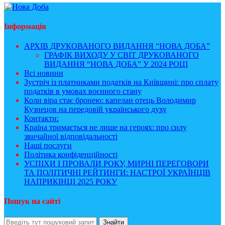
Інформація
АРХІВ ДРУКОВАНОГО ВИДАННЯ “НОВА ДОБА”
ГРАФІК ВИХОДУ У СВІТ ДРУКОВАНОГО
ВИДАННЯ “НОВА ДОБА” У 2024 РОЦІ
Всі новини
Зустріч із платниками податків на Київщині: про сплату
податків в умовах воєнного стану
Коли віра стає бронею: капелан отець Володимир
Кузнецов на передовій українського духу
Контакти:
Країна тримається не лише на героях: про силу
звичайної відповідальності
Наші послуги
Політика конфіденційності
УСПІХИ І ПРОВАЛИ РОКУ, МИРНІ ПЕРЕГОВОРИ
ТА ПОЛІТИЧНІ РЕЙТИНГИ: НАСТРОЇ УКРАЇНЦІВ
НАПРИКІНЦІ 2025 РОКУ
Пошук на сайті