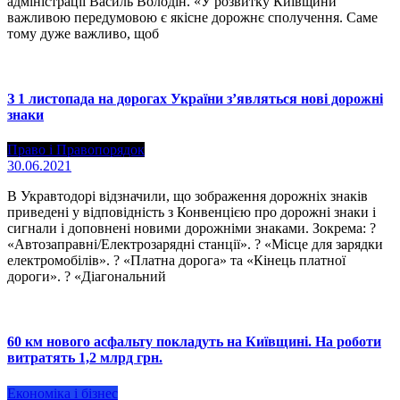
адміністрації Василь Володін. «У розвитку Київщини
важливою передумовою є якісне дорожнє сполучення. Саме
тому дуже важливо, щоб
З 1 листопада на дорогах України з’являться нові дорожні
знаки
Право і Правопорядок
30.06.2021
В Укравтодорі відзначили, що зображення дорожніх знаків
приведені у відповідність з Конвенцією про дорожні знаки і
сигнали і доповнені новими дорожніми знаками. Зокрема: ?
«Автозаправні/Електрозарядні станції». ? «Місце для зарядки
електромобілів». ? «Платна дорога» та «Кінець платної
дороги». ? «Діагональний
60 км нового асфальту покладуть на Київщині. На роботи
витратять 1,2 млрд грн.
Економіка і бізнес