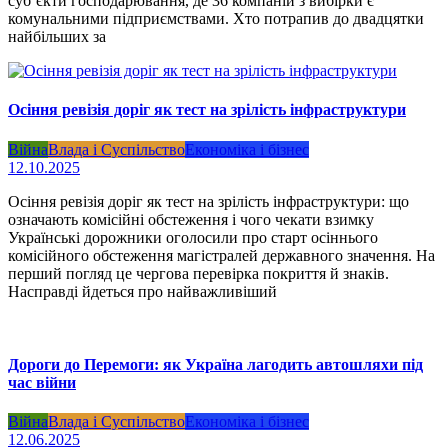
суб’єкти господарювання, де 36 компаній з вибірки є
комунальними підприємствами. Хто потрапив до двадцятки
найбільших за
Осіння ревізія доріг як тест на зрілість інфраструктури
Війна
Влада і Суспільство
Економіка і бізнес
12.10.2025
Осіння ревізія доріг як тест на зрілість інфраструктури: що
означають комісійні обстеження і чого чекати взимку
Українські дорожники оголосили про старт осіннього
комісійного обстеження магістралей державного значення. На
перший погляд це чергова перевірка покриття й знаків.
Насправді йдеться про найважливіший
Дороги до Перемоги: як Україна лагодить автошляхи під
час війни
Війна
Влада і Суспільство
Економіка і бізнес
12.06.2025