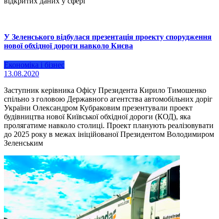
відкритих даних у сфері
У Зеленського відбулася презентація проекту спорудження
нової обхідної дороги навколо Києва
Економіка і бізнес
13.08.2020
Заступник керівника Офісу Президента Кирило Тимошенко
спільно з головою Державного агентства автомобільних доріг
України Олександром Кубраковим презентували проект
будівництва нової Київської обхідної дороги (КОД), яка
пролягатиме навколо столиці. Проект планують реалізовувати
до 2025 року в межах ініційованої Президентом Володимиром
Зеленським