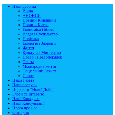
Наші рубрикі
Війна
АНОНСИ
Новини Київщини
Новини Києва
Економіка і бізнес
Влада і Суспільство
Політика
Екологія і Здоров’я
Життя
Культура і Мистецтво
Право і Правопорядок
Освіта
Міжнародне життя
Соціальний Захист
Спорт
Наша Газета
Наші послуги
Подкасти “Нової Доби”
Блоги та Інтерв’ю
Наші Конкурси
Наші Консультації
Преса про нас
Фото дня