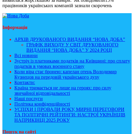
виявилася жорсткішою за наміри. Як повідомили15%
працівників українських компаній зазнали скорочень
Інформація
АРХІВ ДРУКОВАНОГО ВИДАННЯ “НОВА ДОБА”
ГРАФІК ВИХОДУ У СВІТ ДРУКОВАНОГО
ВИДАННЯ “НОВА ДОБА” У 2024 РОЦІ
Всі новини
Зустріч із платниками податків на Київщині: про сплату
податків в умовах воєнного стану
Коли віра стає бронею: капелан отець Володимир
Кузнецов на передовій українського духу
Контакти:
Країна тримається не лише на героях: про силу
звичайної відповідальності
Наші послуги
Політика конфіденційності
УСПІХИ І ПРОВАЛИ РОКУ, МИРНІ ПЕРЕГОВОРИ
ТА ПОЛІТИЧНІ РЕЙТИНГИ: НАСТРОЇ УКРАЇНЦІВ
НАПРИКІНЦІ 2025 РОКУ
Пошук на сайті