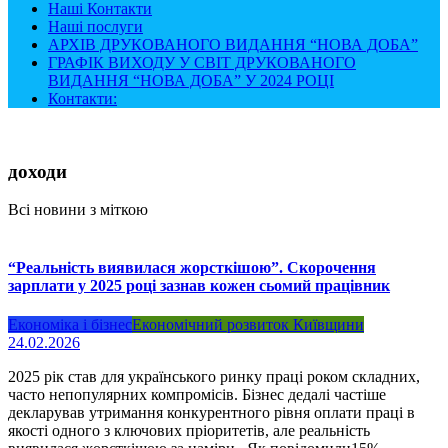
Наші Контакти
Наші послуги
АРХІВ ДРУКОВАНОГО ВИДАННЯ “НОВА ДОБА”
ГРАФІК ВИХОДУ У СВІТ ДРУКОВАНОГО
ВИДАННЯ “НОВА ДОБА” У 2024 РОЦІ
Контакти:
доходи
Всі новини з міткою
“Реальність виявилася жорсткішою”. Скорочення
зарплати у 2025 році зазнав кожен сьомий працівник
Економіка і бізнес
Економічний розвиток Київщини
24.02.2026
2025 рік став для українського ринку праці роком складних,
часто непопулярних компромісів. Бізнес дедалі частіше
декларував утримання конкурентного рівня оплати праці в
якості одного з ключових пріоритетів, але реальність