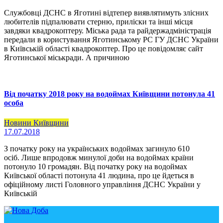
Службовці ДСНС в Яготині відтепер виявлятимуть злісних
любителів підпалювати стерню, приліски та інші місця
завдяки квадрокоптеру. Міська рада та райдержадміністрація
передали в користування Яготинському РС ГУ ДСНС України
в Київській області квадрокоптер. Про це повідомляє сайт
Яготинської міськради. А причиною
Від початку 2018 року на водоймах Київщини потонула 41
особа
Новини Київщини
17.07.2018
З початку року на українських водоймах загинуло 610
осіб. Лише впродовж минулої доби на водоймах країни
потонуло 10 громадян. Від початку року на водоймах
Київської області потонула 41 людина, про це йдеться в
офіційному листі Головного управління ДСНС України у
Київській