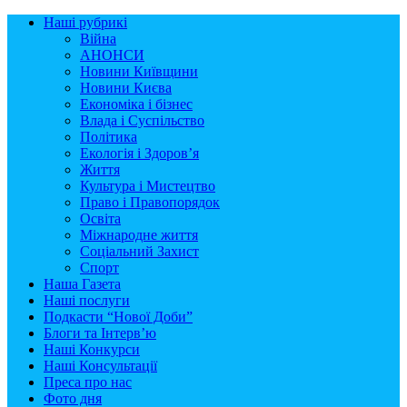
Наші рубрикі
Війна
АНОНСИ
Новини Київщини
Новини Києва
Економіка і бізнес
Влада і Суспільство
Політика
Екологія і Здоров’я
Життя
Культура і Мистецтво
Право і Правопорядок
Освіта
Міжнародне життя
Соціальний Захист
Спорт
Наша Газета
Наші послуги
Подкасти “Нової Доби”
Блоги та Інтерв’ю
Наші Конкурси
Наші Консультації
Преса про нас
Фото дня