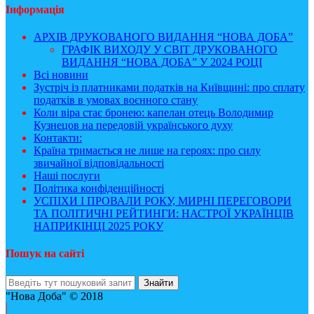
Інформація
АРХІВ ДРУКОВАНОГО ВИДАННЯ “НОВА ДОБА”
ГРАФІК ВИХОДУ У СВІТ ДРУКОВАНОГО
ВИДАННЯ “НОВА ДОБА” У 2024 РОЦІ
Всі новини
Зустріч із платниками податків на Київщині: про сплату
податків в умовах воєнного стану
Коли віра стає бронею: капелан отець Володимир
Кузнецов на передовій українського духу
Контакти:
Країна тримається не лише на героях: про силу
звичайної відповідальності
Наші послуги
Політика конфіденційності
УСПІХИ І ПРОВАЛИ РОКУ, МИРНІ ПЕРЕГОВОРИ
ТА ПОЛІТИЧНІ РЕЙТИНГИ: НАСТРОЇ УКРАЇНЦІВ
НАПРИКІНЦІ 2025 РОКУ
Пошук на сайті
"Нова Доба" © 2018