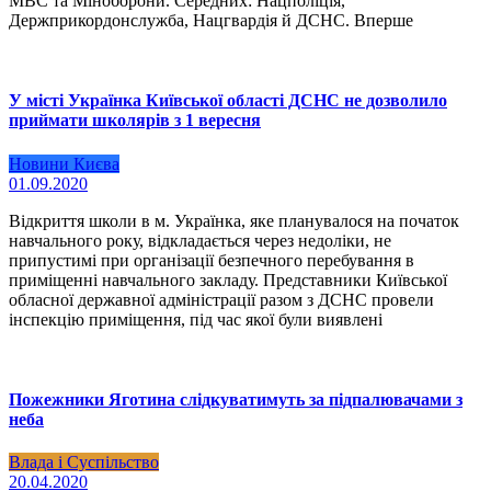
МВС та Міноборони. Середних: Нацполіція,
Держприкордонслужба, Нацгвардія й ДСНС. Вперше
У місті Українка Київської області ДСНС не дозволило
приймати школярів з 1 вересня
Новини Києва
01.09.2020
Відкриття школи в м. Українка, яке планувалося на початок
навчального року, відкладається через недоліки, не
припустимі при організації безпечного перебування в
приміщенні навчального закладу. Представники Київської
обласної державної адміністрації разом з ДСНС провели
інспекцію приміщення, під час якої були виявлені
Пожежники Яготина слідкуватимуть за підпалювачами з
неба
Влада і Суспільство
20.04.2020