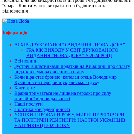
пояснили, на що використають ці гроші і чи доцільно виділяти
їх зараз.Кошти мають витратити на будівництво та
відновлення
Інформація
АРХІВ ДРУКОВАНОГО ВИДАННЯ “НОВА ДОБА”
ГРАФІК ВИХОДУ У СВІТ ДРУКОВАНОГО
ВИДАННЯ “НОВА ДОБА” У 2024 РОЦІ
Всі новини
Зустріч із платниками податків на Київщині: про сплату
податків в умовах воєнного стану
Коли віра стає бронею: капелан отець Володимир
Кузнецов на передовій українського духу
Контакти:
Країна тримається не лише на героях: про силу
звичайної відповідальності
Наші послуги
Політика конфіденційності
УСПІХИ І ПРОВАЛИ РОКУ, МИРНІ ПЕРЕГОВОРИ
ТА ПОЛІТИЧНІ РЕЙТИНГИ: НАСТРОЇ УКРАЇНЦІВ
НАПРИКІНЦІ 2025 РОКУ