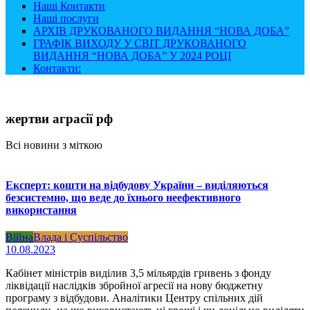
Наші Контакти
Наші послуги
АРХІВ ДРУКОВАНОГО ВИДАННЯ “НОВА ДОБА”
ГРАФІК ВИХОДУ У СВІТ ДРУКОВАНОГО
ВИДАННЯ “НОВА ДОБА” У 2024 РОЦІ
Контакти:
жертви аграсії рф
Всі новини з міткою
Експерт: кошти на відбудову України – виділяються
безсистемно, що веде до їхнього неефективного
використання
Війна
Влада і Суспільство
10.08.2023
Кабінет міністрів виділив 3,5 мільярдів гривень з фонду
ліквідації наслідків збройної агресії на нову бюджетну
програму з відбудови. Аналітики Центру спільних дій