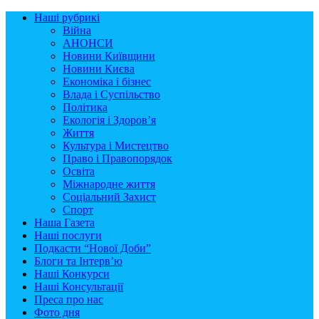
Наші рубрикі
Війна
АНОНСИ
Новини Київщини
Новини Києва
Економіка і бізнес
Влада і Суспільство
Політика
Екологія і Здоров’я
Життя
Культура і Мистецтво
Право і Правопорядок
Освіта
Міжнародне життя
Соціальний Захист
Спорт
Наша Газета
Наші послуги
Подкасти “Нової Доби”
Блоги та Інтерв’ю
Наші Конкурси
Наші Консультації
Преса про нас
Фото дня