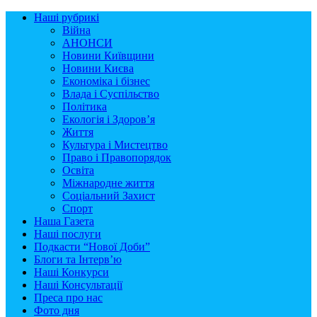
Наші рубрикі
Війна
АНОНСИ
Новини Київщини
Новини Києва
Економіка і бізнес
Влада і Суспільство
Політика
Екологія і Здоров’я
Життя
Культура і Мистецтво
Право і Правопорядок
Освіта
Міжнародне життя
Соціальний Захист
Спорт
Наша Газета
Наші послуги
Подкасти “Нової Доби”
Блоги та Інтерв’ю
Наші Конкурси
Наші Консультації
Преса про нас
Фото дня