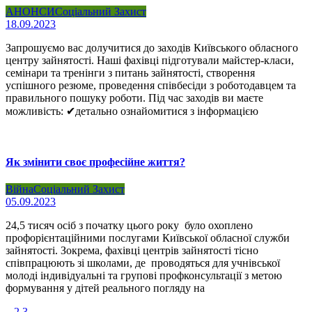
АНОНСИ
Соціальний Захист
18.09.2023
Запрошуємо вас долучитися до заходів Київського обласного
центру зайнятості. Наші фахівці підготували майстер-класи,
семінари та тренінги з питань зайнятості, створення
успішного резюме, проведення співбесіди з роботодавцем та
правильного пошуку роботи. Під час заходів ви маєте
можливість: ✔детально ознайомитися з інформацією
Як змінити своє професійне життя?
Війна
Соціальний Захист
05.09.2023
24,5 тисяч осіб з початку цього року було охоплено
профорієнтаційними послугами Київської обласної служби
зайнятості. Зокрема, фахівці центрів зайнятості тісно
співпрацюють зі школами, де проводяться для учнівської
молоді індивідуальні та групові профконсультації з метою
формування у дітей реального погляду на
1
2
3