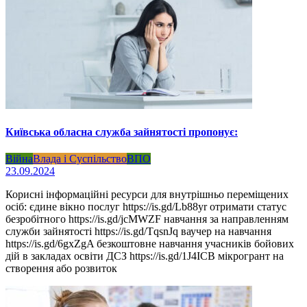
Київська обласна служба зайнятості пропонує:
Війна
Влада і Суспільство
ВПО
23.09.2024
Корисні інформаційні ресурси для внутрішньо переміщених
осіб: єдине вікно послуг https://is.gd/Lb88yr отримати статус
безробітного https://is.gd/jcMWZF навчання за направленням
служби зайнятості https://is.gd/TqsnJq ваучер на навчання
https://is.gd/6gxZgA безкоштовне навчання учасників бойових
дій в закладах освіти ДСЗ https://is.gd/1J4ICB мікрогрант на
створення або розвиток