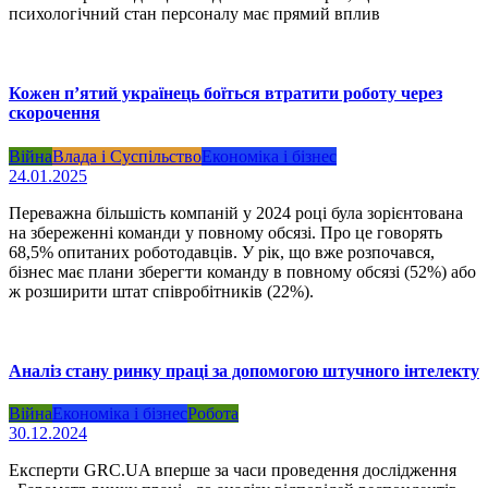
психологічний стан персоналу має прямий вплив
Кожен п’ятий українець боїться втратити роботу через
скорочення
Війна
Влада і Суспільство
Економіка і бізнес
24.01.2025
Переважна більшість компаній у 2024 році була зорієнтована
на збереженні команди у повному обсязі. Про це говорять
68,5% опитаних роботодавців. У рік, що вже розпочався,
бізнес має плани зберегти команду в повному обсязі (52%) або
ж розширити штат співробітників (22%).
Аналіз стану ринку праці за допомогою штучного інтелекту
Війна
Економіка і бізнес
Робота
30.12.2024
Експерти GRC.UA вперше за часи проведення дослідження