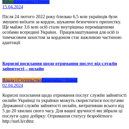
Війна
Економіка і бізнес
15.04.2024
Після 24 лютого 2022 року близько 6,5 млн українців були
змушені виїхати за кордон, шукаючи безпечного прихистку.
Ще майже 3,6 млн осіб стали внутрішньо переміщеними
особами всередині України. Працевлаштування для осіб із
тимчасовим захистом за кордоном стає важливою частиною
адаптації
Корисні посилання щодо отримання послуг від служби
зайнятості – онлайн
Влада і Суспільство
Економіка і бізнес
02.04.2024
Корисні посилання щодо отримання послуг служби зайнятості
онлайн Українці та українки можуть скористатися послугами
Державної служби зайнятості онлайн, витративши всього від
5 до 20 хвилин свого часу. Для вашої зручності ми зібрали ці
послуги одну добірку: Отримання статусу безробітного
http://surl.li/cdtnz