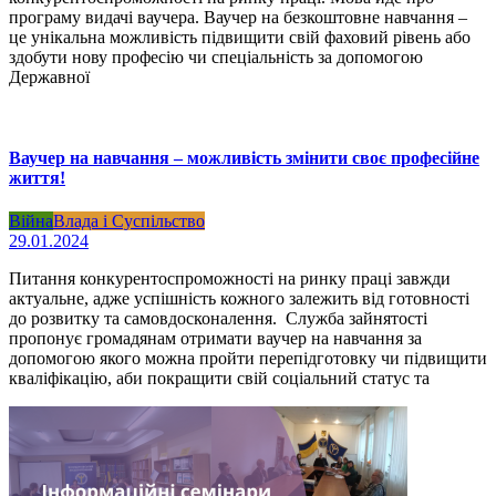
програму видачі ваучера. Ваучер на безкоштовне навчання –
це унікальна можливість підвищити свій фаховий рівень або
здобути нову професію чи спеціальність за допомогою
Державної
Ваучер на навчання – можливість змінити своє професійне
життя!
Війна
Влада і Суспільство
29.01.2024
Питання конкурентоспроможності на ринку праці завжди
актуальне, адже успішність кожного залежить від готовності
до розвитку та самовдосконалення. Служба зайнятості
пропонує громадянам отримати ваучер на навчання за
допомогою якого можна пройти перепідготовку чи підвищити
кваліфікацію, аби покращити свій соціальний статус та