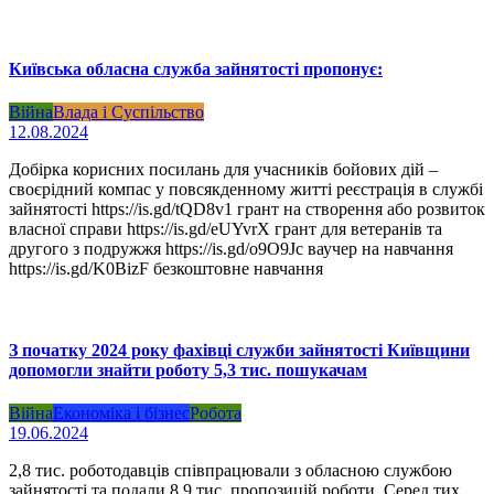
Київська обласна служба зайнятості пропонує:
Війна
Влада і Суспільство
12.08.2024
Добірка корисних посилань для учасників бойових дій –
своєрідний компас у повсякденному житті реєстрація в службі
зайнятості https://is.gd/tQD8v1 грант на створення або розвиток
власної справи https://is.gd/eUYvrX грант для ветеранів та
другого з подружжя https://is.gd/o9O9Jc ваучер на навчання
https://is.gd/K0BizF безкоштовне навчання
З початку 2024 року фахівці служби зайнятості Київщини
допомогли знайти роботу 5,3 тис. пошукачам
Війна
Економіка і бізнес
Робота
19.06.2024
2,8 тис. роботодавців співпрацювали з обласною службою
зайнятості та подали 8,9 тис. пропозицій роботи. Серед тих,