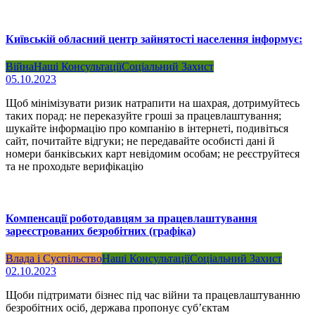
Київській обласний центр зайнятості населення інформує:
Війна
Наші Консультації
Соціальний Захист
05.10.2023
Щоб мінімізувати ризик натрапити на шахрая, дотримуйтесь
таких порад: не переказуйте гроші за працевлаштування;
шукайте інформацію про компанію в інтернеті, подивіться
сайт, почитайте відгуки; не передавайте особисті дані й
номери банківських карт невідомим особам; не реєструйтеся
та не проходьте верифікацію
Компенсації роботодавцям за працевлаштування
зареєстрованих безробітних (графіка)
Влада і Суспільство
Наші Консультації
Соціальний Захист
02.10.2023
Щоби підтримати бізнес під час війни та працевлаштуванню
безробітних осіб, держава пропонує суб’єктам