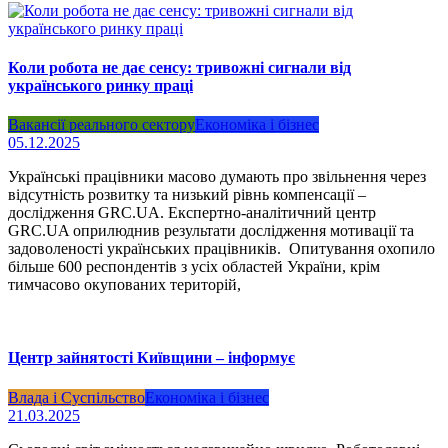
Коли робота не дає сенсу: тривожні сигнали від
українського ринку праці
Вакансії реального сектору
Економіка і бізнес
05.12.2025
Українські працівники масово думають про звільнення через
відсутність розвитку та низький рівнь компенсації –
дослідження GRC.UA. Експертно-аналітичний центр
GRC.UA оприлюднив результати дослідження мотивації та
задоволеності українських працівників. Опитування охопило
більше 600 респондентів з усіх областей України, крім
тимчасово окупованих територій,
Центр зайнятості Київщини – інформує
Влада і Суспільство
Економіка і бізнес
21.03.2025