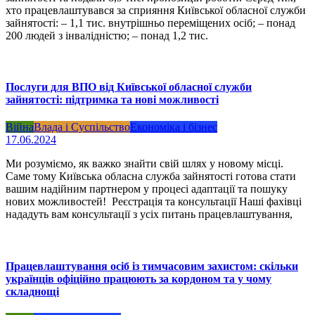
хто працевлаштувався за сприяння Київської обласної служби
зайнятості: – 1,1 тис. внутрішньо переміщених осіб; – понад
200 людей з інвалідністю; – понад 1,2 тис.
Послуги для ВПО від Київської обласної служби
зайнятості: підтримка та нові можливості
Війна
Влада і Суспільство
Економіка і бізнес
17.06.2024
Ми розуміємо, як важко знайти свій шлях у новому місці.
Саме тому Київська обласна служба зайнятості готова стати
вашим надійним партнером у процесі адаптації та пошуку
нових можливостей! Реєстрація та консультації Наші фахівці
нададуть вам консультації з усіх питань працевлаштування,
Працевлаштування осіб із тимчасовим захистом: скільки
українців офіційно працюють за кордоном та у чому
складнощі