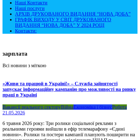
Наші Контакти
Наші послуги
АРХІВ ДРУКОВАНОГО ВИДАННЯ “НОВА ДОБА”
ГРАФІК ВИХОДУ У СВІТ ДРУКОВАНОГО
ВИДАННЯ “НОВА ДОБА” У 2024 РОЦІ
Контакти:
зарплата
Всі новини з міткою
«Живи та працюй в Україні!» – Служба зайнятості
запускає інформаційну кампанію про можливості на ринку
праці в Україні
Вакансії реального сектору
Війна
Економіка і бізнес
Робота
21.05.2026
6 травня 2026 року: Три ролики соціальної реклами з
реальними героями вийшли в ефір телемарафону «Єдині
новини». Ролики та постери кампанії планують поширити на