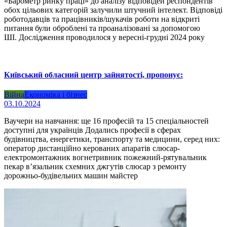
«Барометр ринку праці» до аналізу відповідей респондентів
обох цільових категорій залучили штучний інтелект. Відповіді
роботодавців та працівників/шукачів роботи на відкриті
питання були оброблені та проаналізовані за допомогою
ШІ. Дослідження проводилося у вересні-грудні 2024 року
Київський обласний центр зайнятості, пропонує:
Війна
Економіка і бізнес
03.10.2024
Ваучери на навчання: ще 16 професій та 15 спеціальностей
доступні для українців Додались професії в сферах
будівництва, енергетики, транспорту та медицини, серед них:
оператор дистанційно керованих апаратів слюсар-
електромонтажник вогнетривник пожежний-рятувальник
пекар в’язальник схемних джгутів слюсар з ремонту
дорожньо-будівельних машин майстер