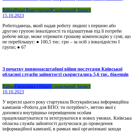
Війна
Наші Консультації
Соціальний Захист
15.10.2023
Роботодавець, який надав роботу людині з першою або
другою групою інвалідності та підлаштував під її потреби
робоче місце, може отримати грошову компенсацію у сумі, що
не перебільшує: ● 100,5 тис. грн – за осіб з інвалідністю І
групи; ● 67
З початку повномасштабної війни послугами Київської
обласної служби зайнятості скористались 5,6 тис. біженців
Війна
Економіка і бізнес
Соціальний Захист
10.10.2023
У вересні цього року стартувала Всеукраїнська інформаційна
кампанія «Робота для ВПО: ти потрібен!», метою якої є
допомога внутрішньо переміщеним особам
працевлаштуватися та інтегруватися в нових умовах. Київська
обласна служба зайнятості долучилася до проведення
інформаційної кампанії, в рамках якої організовані заходи