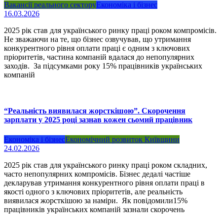
Вакансії реального сектору
Економіка і бізнес
16.03.2026
2025 рік став для українського ринку праці роком компромісів.
Не зважаючи на те, що бізнес озвучував, що утримання
конкурентного рівня оплати праці є одним з ключових
пріоритетів, частина компаній вдалася до непопулярних
заходів. За підсумками року 15% працівників українських
компаній
“Реальність виявилася жорсткішою”. Скорочення
зарплати у 2025 році зазнав кожен сьомий працівник
Економіка і бізнес
Економічний розвиток Київщини
24.02.2026
2025 рік став для українського ринку праці роком складних,
часто непопулярних компромісів. Бізнес дедалі частіше
декларував утримання конкурентного рівня оплати праці в
якості одного з ключових пріоритетів, але реальність
виявилася жорсткішою за наміри. Як повідомили15%
працівників українських компаній зазнали скорочень