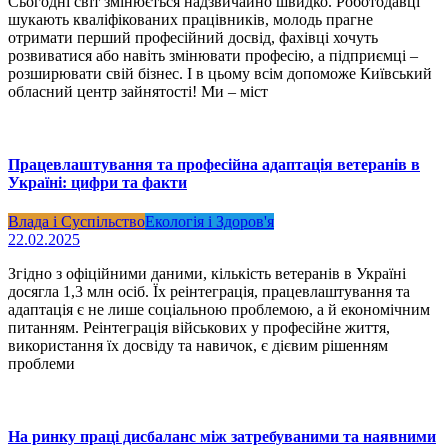
Сьогодні світ змінюється надзвичайно швидко. Роботодавці
шукають кваліфікованих працівників, молодь прагне
отримати перший професійний досвід, фахівці хочуть
розвиватися або навіть змінювати професію, а підприємці –
розширювати свій бізнес. І в цьому всім допоможе Київський
обласний центр зайнятості! Ми – міст
Працевлаштування та професійна адаптація ветеранів в
Україні: цифри та факти
Влада і Суспільство
Екологія і Здоров'я
22.02.2025
Згідно з офіційними даними, кількість ветеранів в Україні
досягла 1,3 млн осіб. Їх реінтеграція, працевлаштування та
адаптація є не лише соціальною проблемою, а й економічним
питанням. Реінтеграція військових у професійне життя,
використання їх досвіду та навичок, є дієвим рішенням
проблеми
На ринку праці дисбаланс між затребуваними та наявними