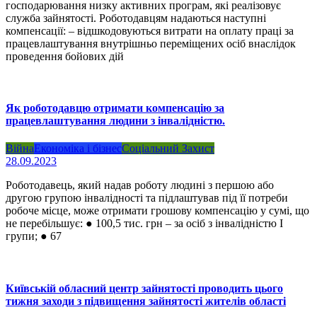
господарювання низку активних програм, які реалізовує
служба зайнятості. Роботодавцям надаються наступні
компенсації: – відшкодовуються витрати на оплату праці за
працевлаштування внутрішньо переміщених осіб внаслідок
проведення бойових дій
Як роботодавцю отримати компенсацію за
працевлаштування людини з інвалідністю.
Війна
Економіка і бізнес
Соціальний Захист
28.09.2023
Роботодавець, який надав роботу людині з першою або
другою групою інвалідності та підлаштував під її потреби
робоче місце, може отримати грошову компенсацію у сумі, що
не перебільшує: ● 100,5 тис. грн – за осіб з інвалідністю І
групи; ● 67
Київській обласний центр зайнятості проводить цього
тижня заходи з підвищення зайнятості жителів області