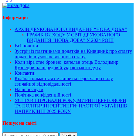
Інформація
АРХІВ ДРУКОВАНОГО ВИДАННЯ “НОВА ДОБА”
ГРАФІК ВИХОДУ У СВІТ ДРУКОВАНОГО
ВИДАННЯ “НОВА ДОБА” У 2024 РОЦІ
Всі новини
Зустріч із платниками податків на Київщині: про сплату
податків в умовах воєнного стану
Коли віра стає бронею: капелан отець Володимир
Кузнецов на передовій українського духу
Контакти:
Країна тримається не лише на героях: про силу
звичайної відповідальності
Наші послуги
Політика конфіденційності
УСПІХИ І ПРОВАЛИ РОКУ, МИРНІ ПЕРЕГОВОРИ
ТА ПОЛІТИЧНІ РЕЙТИНГИ: НАСТРОЇ УКРАЇНЦІВ
НАПРИКІНЦІ 2025 РОКУ
Пошук на сайті