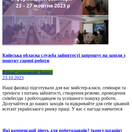
Київська обласна служба зайнятості запрошує на заходи з
пошуку гарної роботи
Війна
Соціальний Захист
23.10.2023
Наші фахівці підготували для вас майстер-класи, семінари та
тренінги з питань зайнятості, створення резюме, проведення
співбесіди з роботодавцем та успішного пошуку роботи.
Долучайтеся до наших заходів та відкривайте для себе цікавий
всесвіт українського ринку праці. У вас є нагода навчитися
Які компенсації діють для роботодавців? (консультація)