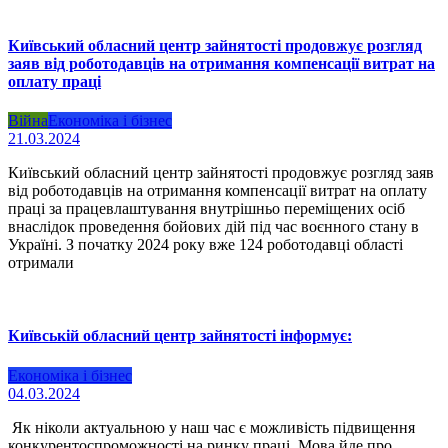
Київський обласний центр зайнятості продовжує розгляд
заяв від роботодавців на отримання компенсації витрат на
оплату праці
Війна
Економіка і бізнес
21.03.2024
Київський обласний центр зайнятості продовжує розгляд заяв
від роботодавців на отримання компенсації витрат на оплату
праці за працевлаштування внутрішньо переміщених осіб
внаслідок проведення бойових дій під час воєнного стану в
Україні. З початку 2024 року вже 124 роботодавці області
отримали
Київській обласний центр зайнятості інформує:
Економіка і бізнес
04.03.2024
Як ніколи актуальною у наш час є можливість підвищення
конкурентоспроможності на ринку праці. Мова йде про