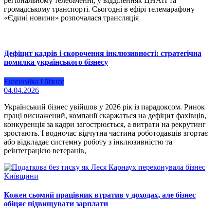
регіональному телебаченні, у відділеннях ЦНАП та
громадському транспорті. Сьогодні в ефірі телемарафону
«Єдині новини» розпочалася трансляція
Дефіцит кадрів і скорочення інклюзивності: стратегічна
помилка українського бізнесу
Економіка і бізнес
04.04.2026
Український бізнес увійшов у 2026 рік із парадоксом. Ринок
праці виснажений, компанії скаржаться на дефіцит фахівців,
конкуренція за кадри загострюється, а витрати на рекрутинг
зростають. І водночас відчутна частина роботодавців згортає
або відкладає системну роботу з інклюзивністю та
реінтеграцією ветеранів,
Кожен сьомий працівник втратив у доходах, але бізнес
обіцяє підвищувати зарплати