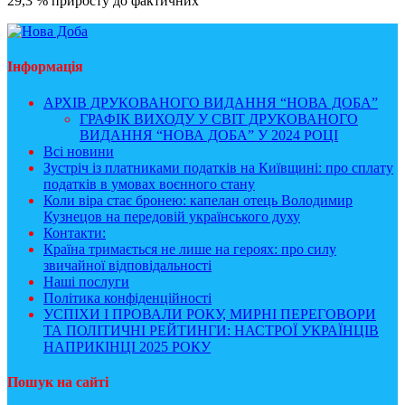
29,3 % приросту до фактичних
Інформація
АРХІВ ДРУКОВАНОГО ВИДАННЯ “НОВА ДОБА”
ГРАФІК ВИХОДУ У СВІТ ДРУКОВАНОГО
ВИДАННЯ “НОВА ДОБА” У 2024 РОЦІ
Всі новини
Зустріч із платниками податків на Київщині: про сплату
податків в умовах воєнного стану
Коли віра стає бронею: капелан отець Володимир
Кузнецов на передовій українського духу
Контакти:
Країна тримається не лише на героях: про силу
звичайної відповідальності
Наші послуги
Політика конфіденційності
УСПІХИ І ПРОВАЛИ РОКУ, МИРНІ ПЕРЕГОВОРИ
ТА ПОЛІТИЧНІ РЕЙТИНГИ: НАСТРОЇ УКРАЇНЦІВ
НАПРИКІНЦІ 2025 РОКУ
Пошук на сайті