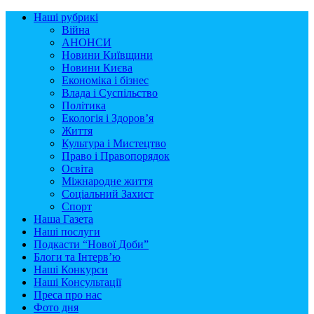
Наші рубрикі
Війна
АНОНСИ
Новини Київщини
Новини Києва
Економіка і бізнес
Влада і Суспільство
Політика
Екологія і Здоров’я
Життя
Культура і Мистецтво
Право і Правопорядок
Освіта
Міжнародне життя
Соціальний Захист
Спорт
Наша Газета
Наші послуги
Подкасти “Нової Доби”
Блоги та Інтерв’ю
Наші Конкурси
Наші Консультації
Преса про нас
Фото дня