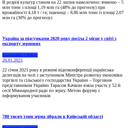
В розрізі культур станом на 22 липня намолочено: ячменю – 5
млн тонн з площі 1,19 млн га (48% до прогнозу) при
врожайності 4,18 т / га; пшениці – 8,86 млн тонн із площі 2,07
млн ​​га (30% до прогнозу)
Україна за підсумками 2020 року посіла 2 місце у світі з
експорту зернових
Економіка і бізнес
26.01.2021
22 січня 2021 року в режимі відеоконференції українська
делегація на чолі з заступником Міністра розвитку економіки
торгівлі та сільського господарства України – Торговим
представником України Тарасом Качкою взяла участь у 52-й
сесії Міжнародної ради по зерну. Метою форуму є
інформування учасників
780 тисяч тонн зерна зібрали в Київській області
Економіка і бізнес