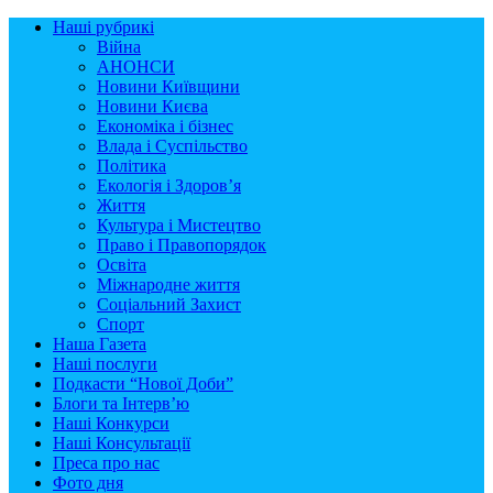
Наші рубрикі
Війна
АНОНСИ
Новини Київщини
Новини Києва
Економіка і бізнес
Влада і Суспільство
Політика
Екологія і Здоров’я
Життя
Культура і Мистецтво
Право і Правопорядок
Освіта
Міжнародне життя
Соціальний Захист
Спорт
Наша Газета
Наші послуги
Подкасти “Нової Доби”
Блоги та Інтерв’ю
Наші Конкурси
Наші Консультації
Преса про нас
Фото дня