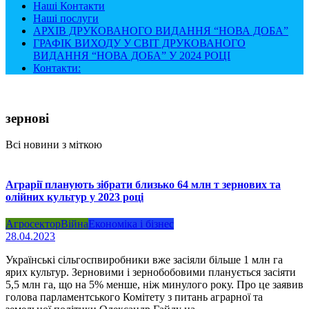
Наші Контакти
Наші послуги
АРХІВ ДРУКОВАНОГО ВИДАННЯ “НОВА ДОБА”
ГРАФІК ВИХОДУ У СВІТ ДРУКОВАНОГО
ВИДАННЯ “НОВА ДОБА” У 2024 РОЦІ
Контакти:
зернові
Всі новини з міткою
Аграрії планують зібрати близько 64 млн т зернових та
олійних культур у 2023 році
Агросектор
Війна
Економіка і бізнес
28.04.2023
Українські сільгоспвиробники вже засіяли більше 1 млн га
ярих культур. Зерновими і зернобобовими планується засіяти
5,5 млн га, що на 5% менше, ніж минулого року. Про це заявив
голова парламентського Комітету з питань аграрної та