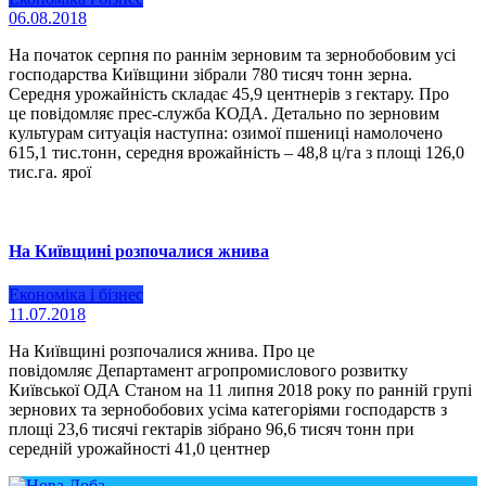
06.08.2018
На початок серпня по раннім зерновим та зернобобовим усі
господарства Київщини зібрали 780 тисяч тонн зерна.
Середня урожайність складає 45,9 центнерів з гектару. Про
це повідомляє прес-служба КОДА. Детально по зерновим
культурам ситуація наступна: озимої пшениці намолочено
615,1 тис.тонн, середня врожайність – 48,8 ц/га з площі 126,0
тис.га. ярої
На Київщині розпочалися жнива
Економіка і бізнес
11.07.2018
На Київщині розпочалися жнива. Про це
повідомляє Департамент агропромислового розвитку
Київської ОДА Станом на 11 липня 2018 року по ранній групі
зернових та зернобобових усіма категоріями господарств з
площі 23,6 тисячі гектарів зібрано 96,6 тисяч тонн при
середній урожайності 41,0 центнер