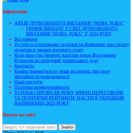
Інформація
АРХІВ ДРУКОВАНОГО ВИДАННЯ “НОВА ДОБА”
ГРАФІК ВИХОДУ У СВІТ ДРУКОВАНОГО
ВИДАННЯ “НОВА ДОБА” У 2024 РОЦІ
Всі новини
Зустріч із платниками податків на Київщині: про сплату
податків в умовах воєнного стану
Коли віра стає бронею: капелан отець Володимир
Кузнецов на передовій українського духу
Контакти:
Країна тримається не лише на героях: про силу
звичайної відповідальності
Наші послуги
Політика конфіденційності
УСПІХИ І ПРОВАЛИ РОКУ, МИРНІ ПЕРЕГОВОРИ
ТА ПОЛІТИЧНІ РЕЙТИНГИ: НАСТРОЇ УКРАЇНЦІВ
НАПРИКІНЦІ 2025 РОКУ
Пошук на сайті
"Нова Доба" © 2018