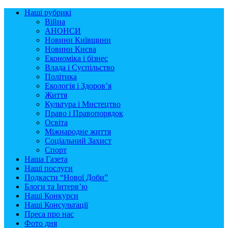
Наші рубрикі
Війна
АНОНСИ
Новини Київщини
Новини Києва
Економіка і бізнес
Влада і Суспільство
Політика
Екологія і Здоров’я
Життя
Культура і Мистецтво
Право і Правопорядок
Освіта
Міжнародне життя
Соціальний Захист
Спорт
Наша Газета
Наші послуги
Подкасти “Нової Доби”
Блоги та Інтерв’ю
Наші Конкурси
Наші Консультації
Преса про нас
Фото дня