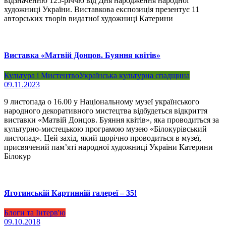
відзначенню 125-річчю від Дня народження народної
художниці України. Виставкова експозиція презентує 11
авторських творів видатної художниці Катерини
Виставка «Матвій Донцов. Буяння квітів»
Культура і Мистецтво
Українська культурна спадщина
09.11.2023
9 листопада о 16.00 у Національному музеї українського
народного декоративного мистецтва відбудеться відкриття
виставки «Матвій Донцов. Буяння квітів», яка проводиться за
культурно-мистецькою програмою музею «Білокурівський
листопад». Цей захід, який щорічно проводиться в музеї,
присвячений пам’яті народної художниці України Катерини
Білокур
Яготинській Картинній галереї – 35!
Блоги та Інтерв'ю
09.10.2018