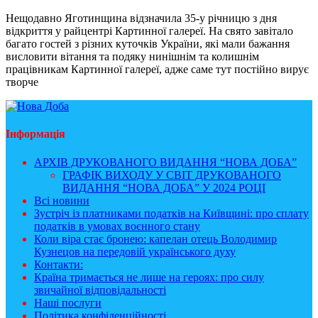
Нещодавно Яготинщина відзначила 35-у річницю з дня
відкриття у райцентрі Картинної галереї. На свято завітало
багато гостей з різних куточків України, які мали бажання
висловити вітання та подяку нинішнім та колишнім
працівникам Картинної галереї, адже саме тут постійно вирує
творче
Інформація
АРХІВ ДРУКОВАНОГО ВИДАННЯ “НОВА ДОБА”
ГРАФІК ВИХОДУ У СВІТ ДРУКОВАНОГО
ВИДАННЯ “НОВА ДОБА” У 2024 РОЦІ
Всі новини
Зустріч із платниками податків на Київщині: про сплату
податків в умовах воєнного стану
Коли віра стає бронею: капелан отець Володимир
Кузнецов на передовій українського духу
Контакти:
Країна тримається не лише на героях: про силу
звичайної відповідальності
Наші послуги
Політика конфіденційності