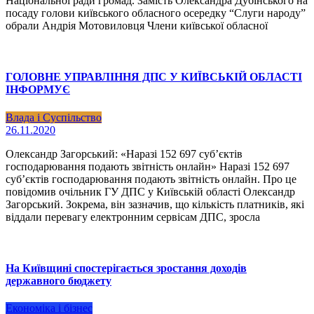
Національної ради громад. Замість Олександра Дубінського на
посаду голови київського обласного осередку “Слуги народу”
обрали Андрія Мотовиловця Члени київської обласної
ГОЛОВНЕ УПРАВЛІННЯ ДПС У КИЇВСЬКІЙ ОБЛАСТІ
ІНФОРМУЄ
Влада і Суспільство
26.11.2020
Олександр Загорський: «Наразі 152 697 суб’єктів
господарювання подають звітність онлайн» Наразі 152 697
суб’єктів господарювання подають звітність онлайн. Про це
повідомив очільник ГУ ДПС у Київській області Олександр
Загорський. Зокрема, він зазначив, що кількість платників, які
віддали перевагу електронним сервісам ДПС, зросла
На Київщині спостерігається зростання доходів
державного бюджету
Економіка і бізнес