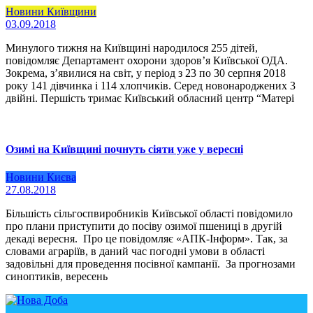
Новини Київщини
03.09.2018
Минулого тижня на Київщині народилося 255 дітей,
повідомляє Департамент охорони здоров’я Київської ОДА.
Зокрема, з’явилися на світ, у період з 23 по 30 серпня 2018
року 141 дівчинка і 114 хлопчиків. Серед новонароджених 3
двійні. Першість тримає Київський обласний центр “Матері
Озимі на Київщині почнуть сіяти уже у вересні
Новини Києва
27.08.2018
Більшість сільгоспвиробників Київської області повідомило
про плани приступити до посіву озимої пшениці в другій
декаді вересня. Про це повідомляє «АПК-Інформ». Так, за
словами аграріїв, в даний час погодні умови в області
задовільні для проведення посівної кампанії. За прогнозами
синоптиків, вересень