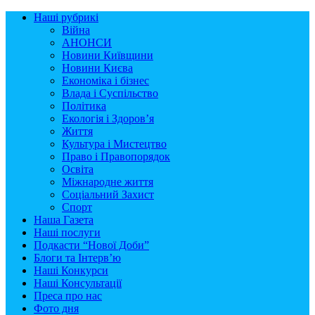
Наші рубрикі
Війна
АНОНСИ
Новини Київщини
Новини Києва
Економіка і бізнес
Влада і Суспільство
Політика
Екологія і Здоров’я
Життя
Культура і Мистецтво
Право і Правопорядок
Освіта
Міжнародне життя
Соціальний Захист
Спорт
Наша Газета
Наші послуги
Подкасти “Нової Доби”
Блоги та Інтерв’ю
Наші Конкурси
Наші Консультації
Преса про нас
Фото дня