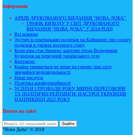
Інформація
АРХІВ ДРУКОВАНОГО ВИДАННЯ “НОВА ДОБА”
ГРАФІК ВИХОДУ У СВІТ ДРУКОВАНОГО
ВИДАННЯ “НОВА ДОБА” У 2024 РОЦІ
Всі новини
Зустріч із платниками податків на Київщині: про сплату
податків в умовах воєнного стану
Коли віра стає бронею: капелан отець Володимир
Кузнецов на передовій українського духу
Контакти:
Країна тримається не лише на героях: про силу
звичайної відповідальності
Наші послуги
Політика конфіденційності
УСПІХИ І ПРОВАЛИ РОКУ, МИРНІ ПЕРЕГОВОРИ
ТА ПОЛІТИЧНІ РЕЙТИНГИ: НАСТРОЇ УКРАЇНЦІВ
НАПРИКІНЦІ 2025 РОКУ
Пошук на сайті
"Нова Доба" © 2018