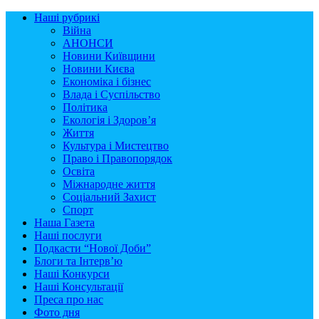
Наші рубрикі
Війна
АНОНСИ
Новини Київщини
Новини Києва
Економіка і бізнес
Влада і Суспільство
Політика
Екологія і Здоров’я
Життя
Культура і Мистецтво
Право і Правопорядок
Освіта
Міжнародне життя
Соціальний Захист
Спорт
Наша Газета
Наші послуги
Подкасти “Нової Доби”
Блоги та Інтерв’ю
Наші Конкурси
Наші Консультації
Преса про нас
Фото дня