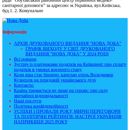
ради “Обухівський районний центр первинної медико-
санітарної допомоги” за адресою: м.Українка, вул.Київська,
буд.1. 2. Комунальне
Інформація
АРХІВ ДРУКОВАНОГО ВИДАННЯ “НОВА ДОБА”
ГРАФІК ВИХОДУ У СВІТ ДРУКОВАНОГО
ВИДАННЯ “НОВА ДОБА” У 2024 РОЦІ
Всі новини
Зустріч із платниками податків на Київщині: про сплату
податків в умовах воєнного стану
Коли віра стає бронею: капелан отець Володимир
Кузнецов на передовій українського духу
Контакти:
Країна тримається не лише на героях: про силу
звичайної відповідальності
Наші послуги
Політика конфіденційності
УСПІХИ І ПРОВАЛИ РОКУ, МИРНІ ПЕРЕГОВОРИ
ТА ПОЛІТИЧНІ РЕЙТИНГИ: НАСТРОЇ УКРАЇНЦІВ
НАПРИКІНЦІ 2025 РОКУ