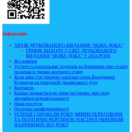
Інформація
АРХІВ ДРУКОВАНОГО ВИДАННЯ “НОВА ДОБА”
ГРАФІК ВИХОДУ У СВІТ ДРУКОВАНОГО
ВИДАННЯ “НОВА ДОБА” У 2024 РОЦІ
Всі новини
Зустріч із платниками податків на Київщині: про сплату
податків в умовах воєнного стану
Коли віра стає бронею: капелан отець Володимир
Кузнецов на передовій українського духу
Контакти:
Країна тримається не лише на героях: про силу
звичайної відповідальності
Наші послуги
Політика конфіденційності
УСПІХИ І ПРОВАЛИ РОКУ, МИРНІ ПЕРЕГОВОРИ
ТА ПОЛІТИЧНІ РЕЙТИНГИ: НАСТРОЇ УКРАЇНЦІВ
НАПРИКІНЦІ 2025 РОКУ