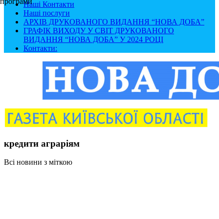
програми
Наші Контакти
Наші послуги
АРХІВ ДРУКОВАНОГО ВИДАННЯ “НОВА ДОБА”
ГРАФІК ВИХОДУ У СВІТ ДРУКОВАНОГО
ВИДАННЯ “НОВА ДОБА” У 2024 РОЦІ
Контакти:
кредити аграріям
Всі новини з міткою