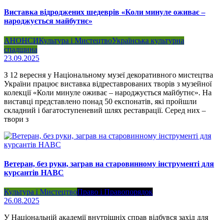
Виставка відроджених шедеврів «Коли минуле оживає –
народжується майбутнє»
АНОНСИ
Культура і Мистецтво
Українська культурна
спадщина
23.09.2025
З 12 вересня у Національному музеї декоративного мистецтва
України працює виставка відреставрованих творів з музейної
колекції «Коли минуле оживає – народжується майбутнє». На
виставці представлено понад 50 експонатів, які пройшли
складний і багатоступеневий шлях реставрації. Серед них –
твори з
Ветеран, без руки, заграв на старовинному інструменті для
курсантів НАВС
Культура і Мистецтво
Право і Правопорядок
26.08.2025
У Національній академії внутрішніх справ відбувся захід для