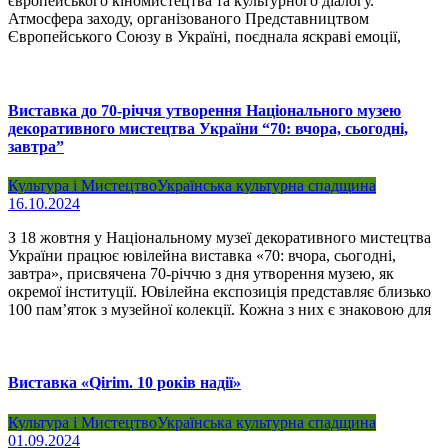
європейського кіномистецтва та культурного діалогу.
Атмосфера заходу, організованого Представництвом
Європейського Союзу в Україні, поєднала яскраві емоції,
Виставка до 70-річчя утворення Національного музею
декоративного мистецтва України “70: вчора, сьогодні,
завтра”
Культура і Мистецтво
Українська культурна спадщина
16.10.2024
З 18 жовтня у Національному музеї декоративного мистецтва
України працює ювілейна виставка «70: вчора, сьогодні,
завтра», присвячена 70-річчю з дня утворення музею, як
окремої інституції. Ювілейна експозиція представляє близько
100 пам’яток з музейної колекції. Кожна з них є знаковою для
Виставка «Qirim. 10 років надії»
Культура і Мистецтво
Українська культурна спадщина
01.09.2024