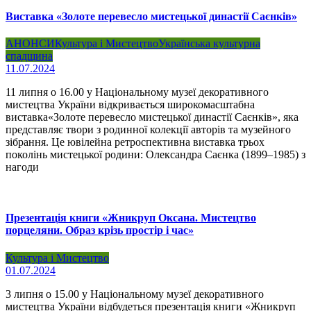
Виставка «Золоте перевесло мистецької династії Саєнків»
АНОНСИ
Культура і Мистецтво
Українська культурна
спадщина
11.07.2024
11 липня о 16.00 у Національному музеї декоративного
мистецтва України відкривається широкомасштабна
виставка«Золоте перевесло мистецької династії Саєнків», яка
представляє твори з родинної колекції авторів та музейного
зібрання. Це ювілейна ретроспективна виставка трьох
поколінь мистецької родини: Олександра Саєнка (1899–1985) з
нагоди
Презентація книги «Жникруп Оксана. Мистецтво
порцеляни. Образ крізь простір і час»
Культура і Мистецтво
01.07.2024
3 липня о 15.00 у Національному музеї декоративного
мистецтва України відбудеться презентація книги «Жникруп