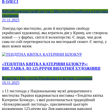
В ОДЕСІ
Війна
Волонтерство
Культура і Мистецтво
Українська культурна
спадщина
21.11.2025
Лонгрід про мистецтво, долю й внутрішню свободу
української художниці, яка втратила дім у Криму, але створила
новий — у фарбах, світлі й волонтерстві. Є люди, чия доля
сама по собі перетворюється на мистецький сюжет. Є митці, у
яких кожен мазок
«ТЕНДІТНА КВІТКА КАТЕРИНИ БІЛОКУР»:
ВИСТАВКА ДО 125-РІЧЧЯ ВИДАТНОЇ ХУДОЖНИЦІ
Культура і Мистецтво
Українська культурна спадщина
16.11.2025
з 13 листопада у Національному музеї декоративного
мистецтва України відкривається виставка «Тендітна квітка
Катерини Білокур», з якої розпочинається традиційний
«Білокурівський листопад», присвячений цьогоріч
відзначенню 125-річчю від Дня народження народної