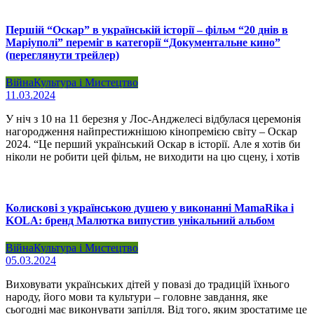
Першій “Оскар” в українській історії – фільм “20 днів в
Маріуполі” переміг в категорії “Документальне кино”
(переглянути трейлер)
Війна
Культура і Мистецтво
11.03.2024
У ніч з 10 на 11 березня у Лос-Анджелесі відбулася церемонія
нагородження найпрестижнішою кінопремією світу – Оскар
2024. “Це перший український Оскар в історії. Але я хотів би
ніколи не робити цей фільм, не виходити на цю сцену, і хотів
Колискові з українською душею у виконанні MamaRika і
KOLA: бренд Малютка випустив унікальний альбом
Війна
Культура і Мистецтво
05.03.2024
Виховувати українських дітей у повазі до традицій їхнього
народу, його мови та культури – головне завдання, яке
сьогодні має виконувати запілля. Від того, яким зростатиме це