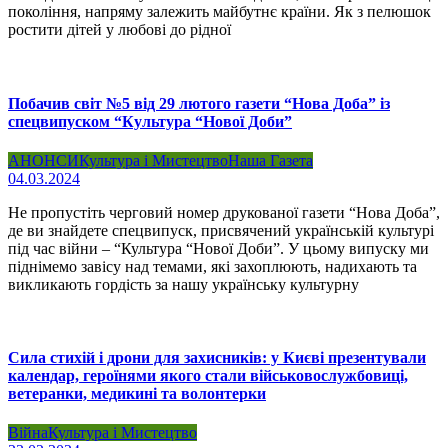
покоління, напряму залежить майбутнє країни. Як з пелюшок
ростити дітей у любові до рідної
Побачив світ №5 від 29 лютого газети “Нова Доба” із
спецвипуском “Культура “Нової Доби”
АНОНСИ
Культура і Мистецтво
Наша Газета
04.03.2024
Не пропустіть черговий номер друкованої газети “Нова Доба”,
де ви знайдете спецвипуск, присвячений українській культурі
під час війни – “Культура “Нової Доби”. У цьому випуску ми
піднімемо завісу над темами, які захоплюють, надихають та
викликають гордість за нашу українську культурну
Сила стихій і дрони для захисників: у Києві презентували
календар, героїнями якого стали військовослужбовиці,
ветеранки, медикині та волонтерки
Війна
Культура і Мистецтво