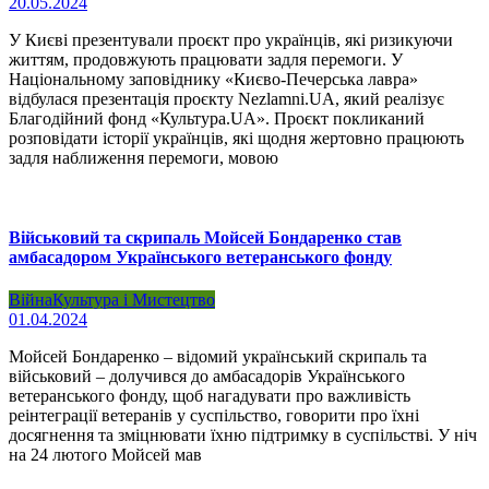
20.05.2024
У Києві презентували проєкт про українців, які ризикуючи
життям, продовжують працювати задля перемоги. У
Національному заповіднику «Києво-Печерська лавра»
відбулася презентація проєкту Nezlamni.UA, який реалізує
Благодійний фонд «Культура.UA». Проєкт покликаний
розповідати історії українців, які щодня жертовно працюють
задля наближення перемоги, мовою
Військовий та скрипаль Мойсей Бондаренко став
амбасадором Українського ветеранського фонду
Війна
Культура і Мистецтво
01.04.2024
Мойсей Бондаренко – відомий український скрипаль та
військовий – долучився до амбасадорів Українського
ветеранського фонду, щоб нагадувати про важливість
реінтеграції ветеранів у суспільство, говорити про їхні
досягнення та зміцнювати їхню підтримку в суспільстві. У ніч
на 24 лютого Мойсей мав