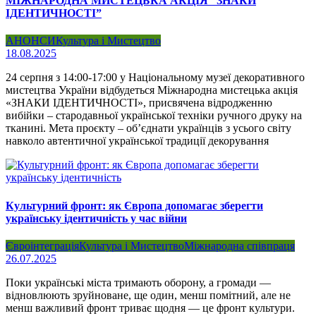
МІЖНАРОДНА МИСТЕЦЬКА АКЦІЯ “ЗНАКИ
ІДЕНТИЧНОСТІ”
АНОНСИ
Культура і Мистецтво
18.08.2025
24 серпня з 14:00-17:00 у Національному музеї декоративного
мистецтва України відбудеться Міжнародна мистецька акція
«ЗНАКИ ІДЕНТИЧНОСТІ», присвячена відродженню
вибійки – стародавньої української техніки ручного друку на
тканині. Мета проєкту – обʼєднати українців з усього світу
навколо автентичної української традиції декорування
Культурний фронт: як Європа допомагає зберегти
українську ідентичність у час війни
Євроінтеграція
Культура і Мистецтво
Міжнародна співпраця
26.07.2025
Поки українські міста тримають оборону, а громади —
відновлюють зруйноване, ще один, менш помітний, але не
менш важливий фронт триває щодня — це фронт культури.