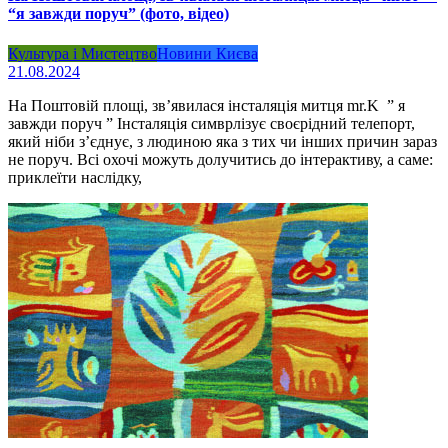
“я завжди поруч” (фото, відео)
Культура і Мистецтво
Новини Києва
21.08.2024
На Поштовій площі, зв’явилася інсталяція митця mr.K ” я
завжди поруч ” Інсталяція симврлізує своєрідний телепорт,
який ніби з’єднує, з людиною яка з тих чи інших причин зараз
не поруч. Всі охочі можуть долучитись до інтерактиву, а саме:
приклеїти наслідку,