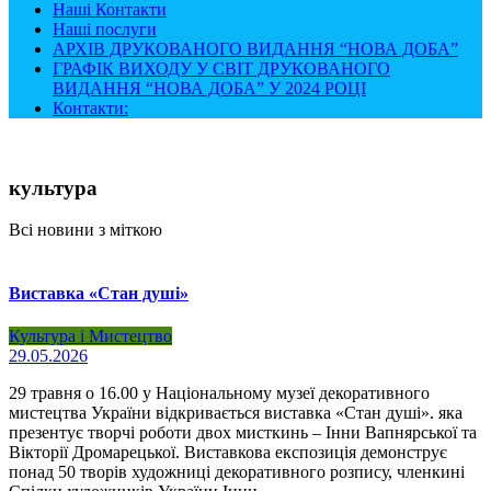
Наші Контакти
Наші послуги
АРХІВ ДРУКОВАНОГО ВИДАННЯ “НОВА ДОБА”
ГРАФІК ВИХОДУ У СВІТ ДРУКОВАНОГО
ВИДАННЯ “НОВА ДОБА” У 2024 РОЦІ
Контакти:
культура
Всі новини з міткою
Виставка «Стан душі»
Культура і Мистецтво
29.05.2026
29 травня о 16.00 у Національному музеї декоративного
мистецтва України відкривається виставка «Стан душі». яка
презентує творчі роботи двох мисткинь – Інни Вапнярської та
Вікторії Дромарецької. Виставкова експозиція демонструє
понад 50 творів художниці декоративного розпису, членкині