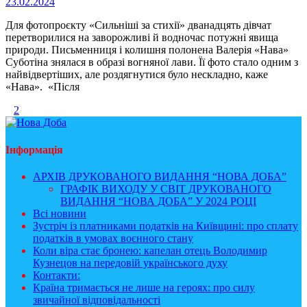
23.02.2024
Для фотопроєкту «Сильніші за стихії» дванадцять дівчат
перетворилися на заворожливі й водночас потужні явища
природи. Письменниця і колишня полонена Валерія «Нава»
Суботіна знялася в образі вогняної лави. Її фото стало одним з
найвідвертіших, але роздягнутися було нескладно, каже
«Нава». «Після
1
2
Інформація
АРХІВ ДРУКОВАНОГО ВИДАННЯ “НОВА ДОБА”
ГРАФІК ВИХОДУ У СВІТ ДРУКОВАНОГО
ВИДАННЯ “НОВА ДОБА” У 2024 РОЦІ
Всі новини
Зустріч із платниками податків на Київщині: про сплату
податків в умовах воєнного стану
Коли віра стає бронею: капелан отець Володимир
Кузнецов на передовій українського духу
Контакти:
Країна тримається не лише на героях: про силу
звичайної відповідальності