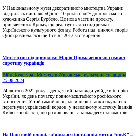
У Національному музеї декоративного мистецтва України
відкрилась виставка«Qirim. 10 років надії» дніпровського
художника Сергія Бурбело. Це нова частина проєкту,
присвяченого Криму, що реалізується за підтримки
Українського культурного фонду. Робота над циклом творів
Qirim розпочалася ще 1 січня 2013 зі створення
Мистецтво під прицілом: Марія Примаченко як символ
спротиву українців
Війна
Культура і Мистецтво
Українська культурна спадщина
25.08.2024
24 лютого 2022 року – день, який назавжди увійде в історію
України, як день початку повномасштабного російського
вторгнення. У той самий день, коли перші танки окупантів
перетнули український кордон, у невеликому містечку Іванків
Київської області, що розташоване за кількадесят кілометрів
На Поштовій площі, зв’явилася інсталяція митця “mr.K” –