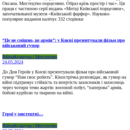
Оксана. Мистецтво порцеляни. Образ крізь простір і час». Ця
праця є частиною серії видань «Митці Київської порцеляни»,
започаткованої музеєм «Київський фарфор». Науково-
популярне видання налічує 332 сторінки
“Це не смішно, це армія”: у Києві презентували фільм про
військовий гумор
Війна
Культура і Мистецтво
24.05.2024
До Дня Героїв у Києві презентували фільм про військовий
гумор “Нам своє робить”. Кінострічка розповідає, як гумор на
війні підтримує стійкість та впертість захисників і захисниць
через чотири теми жартів: воєнний побут, “паперова” армія,
бойові курйози та тварини на війні.
Герої у мистецтві…
Війна
Культура і Мистецтво