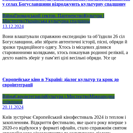
у селах Богуславщини відроджують культурну спадщину
Війна
Громадський сектор. Партнерство
Культура і
Мистецтво
Українська культурна спадщина
13.12.2024
Вони влаштували справжню експедицію та об’їздили 26 сіл
Богуславщини, аби зібрати автентичні історії, пісні, обряди й
зразки традиційного одягу. Хтось із місцевих ділився
старовинними колядками, хтось показував родинні реліквії, а
дехто навіть зберіг у пам’яті цілі весільні обряди. Усе це
Європейське кіно в Україні: діалог культур та крок до
євроінтеграції
Війна
Євроінтеграція
Культура і Мистецтво
Міжнародна
співпраця
20.11.2024
Київ зустрічає Європейський кінофестиваль 2024 із теплом і
захопленням. Відкриття фестивалю, яке цього року вперше з
2020-го відбулося у форматі офлайн, стало справжнім святом