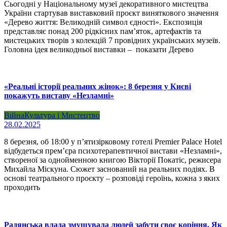
Сьогодні у Національному музеї декоративного мистецтва
України стартував виставковий проєкт виняткового значення
«Дерево життя: Великодній символ єдності». Експозиція
представляє понад 200 рідкісних пам’яток, артефактів та
мистецьких творів з колекцій 7 провідних українських музеїв.
Головна ідея великодньої виставки – показати Дерево
«Реальні історії реальних жінок»: 8 березня у Києві
покажуть виставу «Незламні»
Війна
Культура і Мистецтво
28.02.2025
8 березня, об 18:00 у п’ятизірковому готелі Premier Palace Hotel
відбудеться прем’єра психотерапевтичної вистави «Незламні»,
створеної за однойменною книгою Вікторії Покатіс, режисера
Михайла Міскуна. Сюжет заснований на реальних подіях. В
основі театрального проєкту – розповіді героїнь, кожна з яких
проходить
Радянська влада змушувала людей забути своє коріння. Як