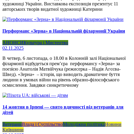
художниці України. Виставкова експозиція презентує 11
авторських творів видатної художниці Катерини
Перформанс «Зерна» в Національній філармонії України
АНОНСИ
Культура і Мистецтво
02.11.2025
В четвер, 6 листопада, о 18.00 в Колонній залі Національної
філармонії відбудеться прем’єра перформансу «Зерна» за
поезією Анатолія Матвійчука (режисерка – Надія Агєєва-
Швед). «Зерна» – історія, що виводить драматичне буття
людини в умовах війни на рівень образно-філософського
осмислення. Завдяки синкретичному
14 жовтня в Ірпені — свято вдячності від ветеранів для
дітей
Ветерани
Влада і Суспільство
Молодіжна політика
Новини
Київщини