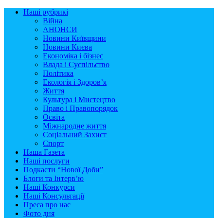
Наші рубрикі
Війна
АНОНСИ
Новини Київщини
Новини Києва
Економіка і бізнес
Влада і Суспільство
Політика
Екологія і Здоров’я
Життя
Культура і Мистецтво
Право і Правопорядок
Освіта
Міжнародне життя
Соціальний Захист
Спорт
Наша Газета
Наші послуги
Подкасти “Нової Доби”
Блоги та Інтерв’ю
Наші Конкурси
Наші Консультації
Преса про нас
Фото дня