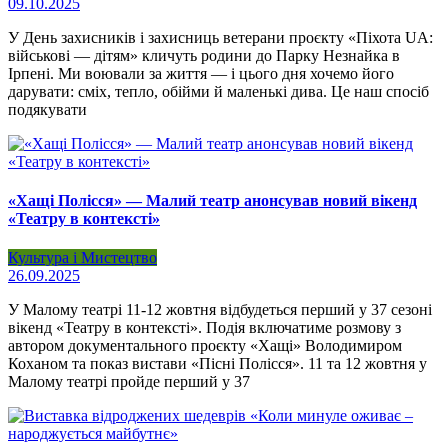
09.10.2025
У День захисників і захисниць ветерани проєкту «Піхота UA:
військові — дітям» кличуть родини до Парку Незнайка в
Ірпені. Ми воювали за життя — і цього дня хочемо його
дарувати: сміх, тепло, обійми й маленькі дива. Це наш спосіб
подякувати
«Хащі Полісся» — Малий театр анонсував новий вікенд
«Театру в контексті»
Культура і Мистецтво
26.09.2025
У Малому театрі 11-12 жовтня відбудеться перший у 37 сезоні
вікенд «Театру в контексті». Подія включатиме розмову з
автором документального проєкту «Хащі» Володимиром
Коханом та показ вистави «Пісні Полісся». 11 та 12 жовтня у
Малому театрі пройде перший у 37