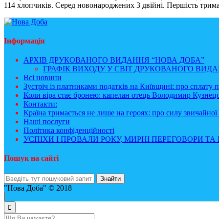
114 хлопчиків. Серед новонароджених 3 двійні. Першість трим
Інформація
АРХІВ ДРУКОВАНОГО ВИДАННЯ “НОВА ДОБА”
ГРАФІК ВИХОДУ У СВІТ ДРУКОВАНОГО ВИДАН
Всі новини
Зустріч із платниками податків на Київщині: про сплату 
Коли віра стає бронею: капелан отець Володимир Кузнецо
Контакти:
Країна тримається не лише на героях: про силу звичайної 
Наші послуги
Політика конфіденційності
УСПІХИ І ПРОВАЛИ РОКУ, МИРНІ ПЕРЕГОВОРИ ТА 
Пошук на сайті
"Нова Доба" © 2018