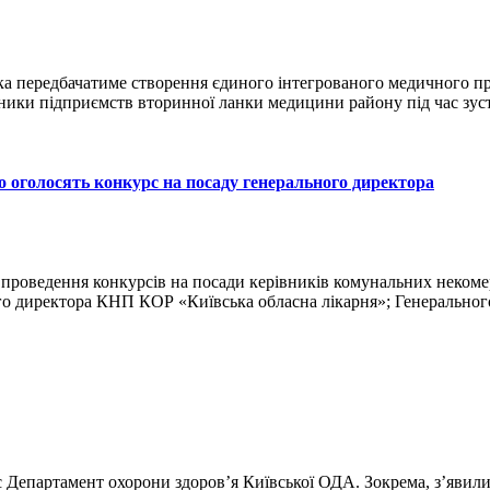
а передбачатиме створення єдиного інтегрованого медичного пр
ки підприємств вторинної ланки медицини району під час зустріч
о оголосять конкурс на посаду генерального директора
 з проведення конкурсів на посади керівників комунальних неком
ного директора КНП КОР «Київська обласна лікарня»; Генерально
епартамент охорони здоров’я Київської ОДА. Зокрема, з’явилися н