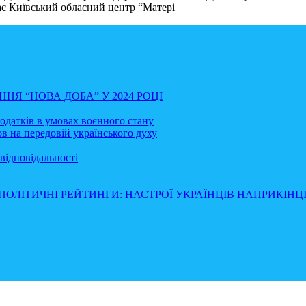
ає Київський обласний центр “Матері
НЯ “НОВА ДОБА” У 2024 РОЦІ
податків в умовах воєнного стану
в на передовій українського духу
відповідальності
ПОЛІТИЧНІ РЕЙТИНГИ: НАСТРОЇ УКРАЇНЦІВ НАПРИКІНЦІ