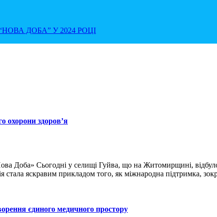
НОВА ДОБА” У 2024 РОЦІ
го охорони здоров’я
Нова Доба» Сьогодні у селищі Гуйва, що на Житомирщині, відбул
я стала яскравим прикладом того, як міжнародна підтримка, зок
ворення єдиного медичного простору