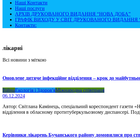
Наші Контакти
Наші послуги
АРХІВ ДРУКОВАНОГО ВИДАННЯ “НОВА ДОБА”
ГРАФІК ВИХОДУ У СВІТ ДРУКОВАНОГО ВИДАННЯ “
Контакти:
лікарні
Всі новини з міткою
Оновлене дитяче інфекційне відділення – крок до майбутньо
Війна
Екологія і Здоров'я
Міжнародна співпраця
06.12.2024
Автор: Світлана Камінець, спеціальний кореспондент газети «
відділення в обласному протитуберкульозному диспансері. Поді
Керівники лікарень Бучанського району домовилися про ст