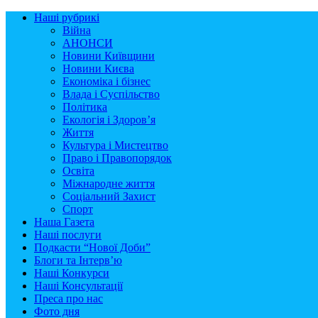
Наші рубрикі
Війна
АНОНСИ
Новини Київщини
Новини Києва
Економіка і бізнес
Влада і Суспільство
Політика
Екологія і Здоров’я
Життя
Культура і Мистецтво
Право і Правопорядок
Освіта
Міжнародне життя
Соціальний Захист
Спорт
Наша Газета
Наші послуги
Подкасти “Нової Доби”
Блоги та Інтерв’ю
Наші Конкурси
Наші Консультації
Преса про нас
Фото дня