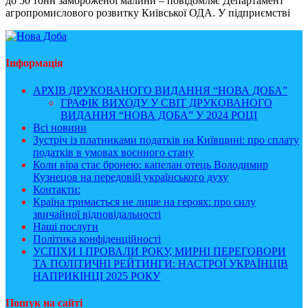
до 50 тонн замороженої малини – повідомляє Департамент
агропромислового розвитку Київської ОДА. У підприємстві
Інформація
АРХІВ ДРУКОВАНОГО ВИДАННЯ “НОВА ДОБА”
ГРАФІК ВИХОДУ У СВІТ ДРУКОВАНОГО
ВИДАННЯ “НОВА ДОБА” У 2024 РОЦІ
Всі новини
Зустріч із платниками податків на Київщині: про сплату
податків в умовах воєнного стану
Коли віра стає бронею: капелан отець Володимир
Кузнецов на передовій українського духу
Контакти:
Країна тримається не лише на героях: про силу
звичайної відповідальності
Наші послуги
Політика конфіденційності
УСПІХИ І ПРОВАЛИ РОКУ, МИРНІ ПЕРЕГОВОРИ
ТА ПОЛІТИЧНІ РЕЙТИНГИ: НАСТРОЇ УКРАЇНЦІВ
НАПРИКІНЦІ 2025 РОКУ
Пошук на сайті