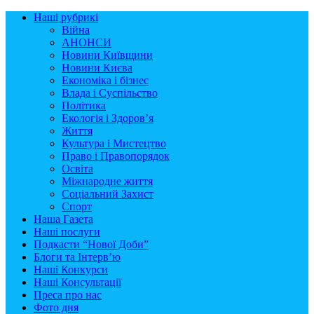
Наші рубрикі
Війна
АНОНСИ
Новини Київщини
Новини Києва
Економіка і бізнес
Влада і Суспільство
Політика
Екологія і Здоров’я
Життя
Культура і Мистецтво
Право і Правопорядок
Освіта
Міжнародне життя
Соціальний Захист
Спорт
Наша Газета
Наші послуги
Подкасти “Нової Доби”
Блоги та Інтерв’ю
Наші Конкурси
Наші Консультації
Преса про нас
Фото дня