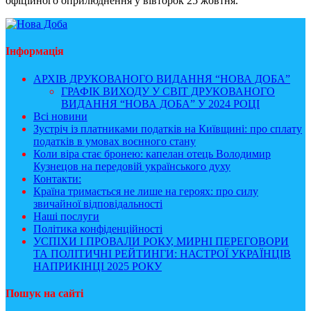
офіційного оприлюднення у вівторок 25 жовтня.
Інформація
АРХІВ ДРУКОВАНОГО ВИДАННЯ “НОВА ДОБА”
ГРАФІК ВИХОДУ У СВІТ ДРУКОВАНОГО
ВИДАННЯ “НОВА ДОБА” У 2024 РОЦІ
Всі новини
Зустріч із платниками податків на Київщині: про сплату
податків в умовах воєнного стану
Коли віра стає бронею: капелан отець Володимир
Кузнецов на передовій українського духу
Контакти:
Країна тримається не лише на героях: про силу
звичайної відповідальності
Наші послуги
Політика конфіденційності
УСПІХИ І ПРОВАЛИ РОКУ, МИРНІ ПЕРЕГОВОРИ
ТА ПОЛІТИЧНІ РЕЙТИНГИ: НАСТРОЇ УКРАЇНЦІВ
НАПРИКІНЦІ 2025 РОКУ
Пошук на сайті