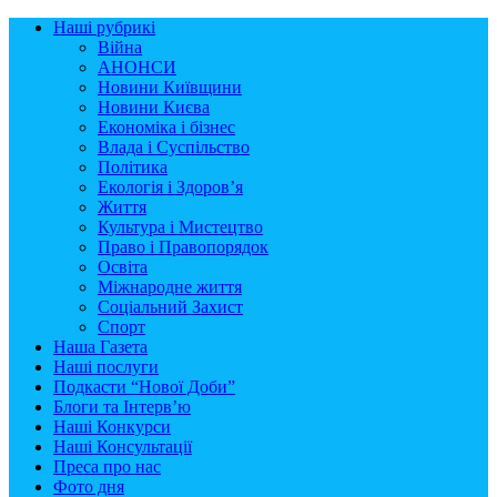
Наші рубрикі
Війна
АНОНСИ
Новини Київщини
Новини Києва
Економіка і бізнес
Влада і Суспільство
Політика
Екологія і Здоров’я
Життя
Культура і Мистецтво
Право і Правопорядок
Освіта
Міжнародне життя
Соціальний Захист
Спорт
Наша Газета
Наші послуги
Подкасти “Нової Доби”
Блоги та Інтерв’ю
Наші Конкурси
Наші Консультації
Преса про нас
Фото дня