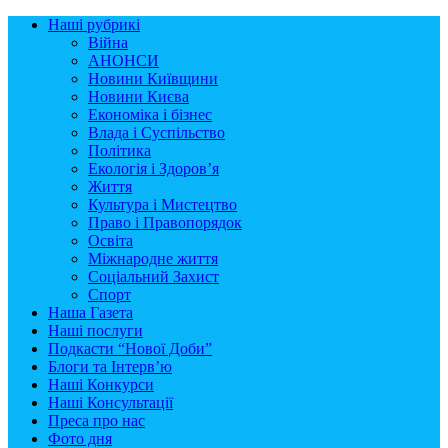
Наші рубрикі
Війна
АНОНСИ
Новини Київщини
Новини Києва
Економіка і бізнес
Влада і Суспільство
Політика
Екологія і Здоров’я
Життя
Культура і Мистецтво
Право і Правопорядок
Освіта
Міжнародне життя
Соціальний Захист
Спорт
Наша Газета
Наші послуги
Подкасти “Нової Доби”
Блоги та Інтерв’ю
Наші Конкурси
Наші Консультації
Преса про нас
Фото дня