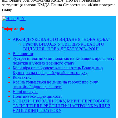
відповідне розпорядження КМВА. Про це повідомила
заступниця голови КМДА Ганна Старостенко. «Київ повертає
славу
Інформація
АРХІВ ДРУКОВАНОГО ВИДАННЯ “НОВА ДОБА”
ГРАФІК ВИХОДУ У СВІТ ДРУКОВАНОГО
ВИДАННЯ “НОВА ДОБА” У 2024 РОЦІ
Всі новини
Зустріч із платниками податків на Київщині: про сплату
податків в умовах воєнного стану
Коли віра стає бронею: капелан отець Володимир
Кузнецов на передовій українського духу
Контакти:
Країна тримається не лише на героях: про силу
звичайної відповідальності
Наші послуги
Політика конфіденційності
УСПІХИ І ПРОВАЛИ РОКУ, МИРНІ ПЕРЕГОВОРИ
ТА ПОЛІТИЧНІ РЕЙТИНГИ: НАСТРОЇ УКРАЇНЦІВ
НАПРИКІНЦІ 2025 РОКУ