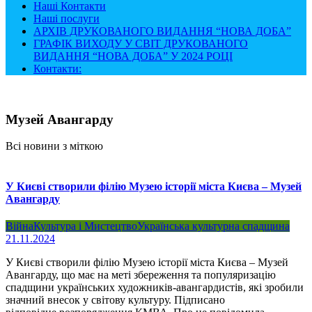
Наші Контакти
Наші послуги
АРХІВ ДРУКОВАНОГО ВИДАННЯ “НОВА ДОБА”
ГРАФІК ВИХОДУ У СВІТ ДРУКОВАНОГО
ВИДАННЯ “НОВА ДОБА” У 2024 РОЦІ
Контакти:
Музей Авангарду
Всі новини з міткою
У Києві створили філію Музею історії міста Києва – Музей
Авангарду
Війна
Культура і Мистецтво
Українська культурна спадщина
21.11.2024
У Києві створили філію Музею історії міста Києва – Музей
Авангарду, що має на меті збереження та популяризацію
спадщини українських художників-авангардистів, які зробили
значний внесок у світову культуру. Підписано