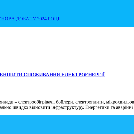
НОВА ДОБА” У 2024 РОЦІ
 ЗМЕНШИТИ СПОЖИВАННЯ ЕЛЕКТРОЕНЕРГІЇ
илади – електрообігрівачі, бойлери, електроплити, мікрохвильо
ально швидко відновити інфраструктуру. Енергетики та аварійн