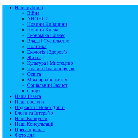
Наші рубрикі
Війна
АНОНСИ
Новини Київщини
Новини Києва
Економіка і бізнес
Влада і Суспільство
Політика
Екологія і Здоров’я
Життя
Культура і Мистецтво
Право і Правопорядок
Освіта
Міжнародне життя
Соціальний Захист
Спорт
Наша Газета
Наші послуги
Подкасти “Нової Доби”
Блоги та Інтерв’ю
Наші Конкурси
Наші Консультації
Преса про нас
Фото дня