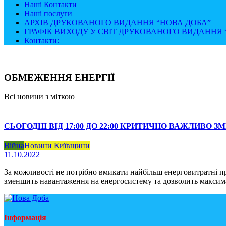
Наші Контакти
Наші послуги
АРХІВ ДРУКОВАНОГО ВИДАННЯ “НОВА ДОБА”
ГРАФІК ВИХОДУ У СВІТ ДРУКОВАНОГО ВИДАННЯ “
Контакти:
ОБМЕЖЕННЯ ЕНЕРГІЇ
Всі новини з міткою
СЬОГОДНІ ВІД 17:00 ДО 22:00 КРИТИЧНО ВАЖЛИВО
Війна
Новини Київщини
11.10.2022
За можливості не потрібно вмикати найбільш енерговитратні пр
зменшить навантаження на енергосистему та дозволить максим
Інформація