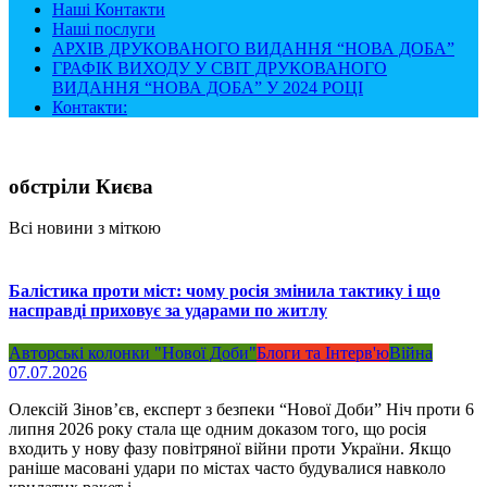
Наші Контакти
Наші послуги
АРХІВ ДРУКОВАНОГО ВИДАННЯ “НОВА ДОБА”
ГРАФІК ВИХОДУ У СВІТ ДРУКОВАНОГО
ВИДАННЯ “НОВА ДОБА” У 2024 РОЦІ
Контакти:
обстріли Києва
Всі новини з міткою
Балістика проти міст: чому росія змінила тактику і що
насправді приховує за ударами по житлу
Авторські колонки "Нової Доби"
Блоги та Інтерв'ю
Війна
07.07.2026
Олексій Зінов’єв, експерт з безпеки “Нової Доби” Ніч проти 6
липня 2026 року стала ще одним доказом того, що росія
входить у нову фазу повітряної війни проти України. Якщо
раніше масовані удари по містах часто будувалися навколо