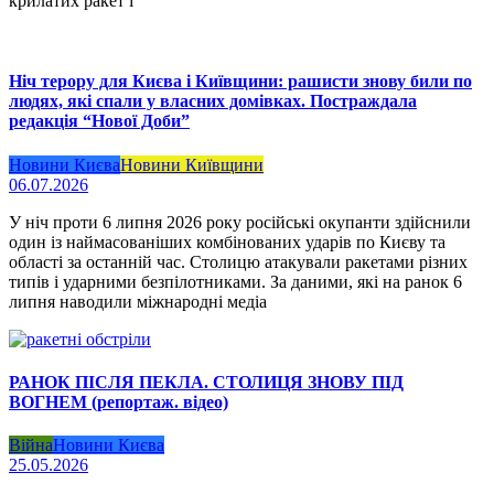
крилатих ракет і
Ніч терору для Києва і Київщини: рашисти знову били по
людях, які спали у власних домівках. Постраждала
редакція “Нової Доби”
Новини Києва
Новини Київщини
06.07.2026
У ніч проти 6 липня 2026 року російські окупанти здійснили
один із наймасованіших комбінованих ударів по Києву та
області за останній час. Столицю атакували ракетами різних
типів і ударними безпілотниками. За даними, які на ранок 6
липня наводили міжнародні медіа
РАНОК ПІСЛЯ ПЕКЛА. СТОЛИЦЯ ЗНОВУ ПІД
ВОГНЕМ (репортаж. відео)
Війна
Новини Києва
25.05.2026