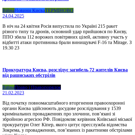
Війна
Новини Києва
ТЕРМІНОВО
24.04.2025
В ніч на 24 квітня Росія випустила по Україні 215 ракет
різного типу та дронів, основний удар прийшовся по Києву,
ППО збила 112 ворожих повітряних цілей, активну участь у
відбитті атаки противника брали винищувачі F-16 та Mirage. З
19.30 23
Прокуратура Києва, розслідує загибель 72 жителів Києва
від рашиських обстрілів
Війна
Право і Правопорядок
21.02.2023
Від початку повномасштабного вторгнення правоохоронні
органи Києва здійснюють досудове розслідування у 1539
кримінальних провадженнях про злочини, пов’язані зі
збройною агресією РФ. Повідомляє керівник Київської міської
прокуратури Олег Кіпер, якого цитує пресслужба відомства
Зокрема, у провадженнях, пов’язаних із ракетними обстрілами