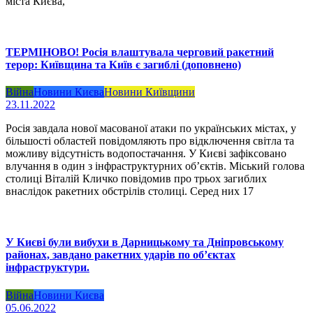
міста Києва,
ТЕРМІНОВО! Росія влаштувала черговий ракетний
терор: Київщина та Київ є загиблі (доповнено)
Війна
Новини Києва
Новини Київщини
23.11.2022
Росія завдала нової масованої атаки по українських містах, у
більшості областей повідомляють про відключення світла та
можливу відсутність водопостачання. У Києві зафіксовано
влучання в один з інфраструктурних обʼєктів. Міський голова
столиці Віталій Кличко повідомив про трьох загиблих
внаслідок ракетних обстрілів столиці. Серед них 17
У Києві були вибухи в Дарницькому та Дніпровському
районах, завдано ракетних ударів по об’єктах
інфраструктури.
Війна
Новини Києва
05.06.2022