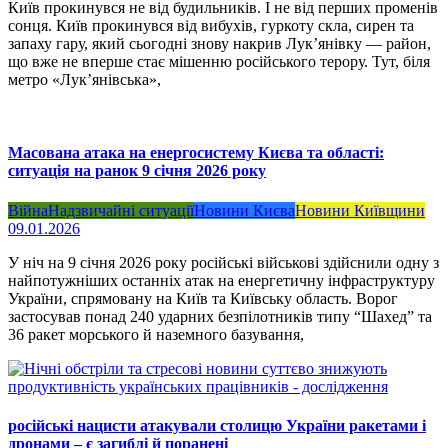
Київ прокинувся не від будильників. І не від перших променів
сонця. Київ прокинувся від вибухів, гуркоту скла, сирен та
запаху гару, який сьогодні знову накрив Лук’янівку — район,
що вже не вперше стає мішенню російського терору. Тут, біля
метро «Лук’янівська»,
Масована атака на енергосистему Києва та області:
ситуація на ранок 9 січня 2026 року
Війна
Надзвичайні ситуації
Новини Києва
Новини Київщини
09.01.2026
У ніч на 9 січня 2026 року російські військові здійснили одну з
найпотужніших останніх атак на енергетичну інфраструктуру
України, спрямовану на Київ та Київську область. Ворог
застосував понад 240 ударних безпілотників типу “Шахед” та
36 ракет морського й наземного базування,
російські нацисти атакували столицю України ракетами і
дронами – є загиблі й поранені