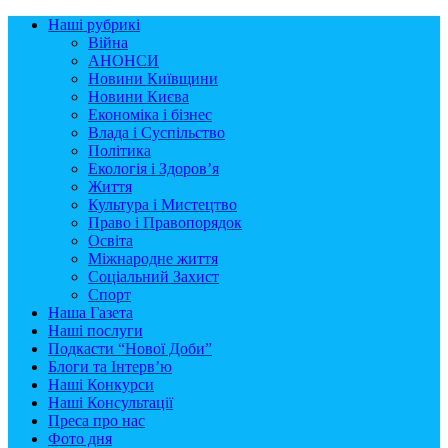
Наші рубрикі
Війна
АНОНСИ
Новини Київщини
Новини Києва
Економіка і бізнес
Влада і Суспільство
Політика
Екологія і Здоров’я
Життя
Культура і Мистецтво
Право і Правопорядок
Освіта
Міжнародне життя
Соціальний Захист
Спорт
Наша Газета
Наші послуги
Подкасти “Нової Доби”
Блоги та Інтерв’ю
Наші Конкурси
Наші Консультації
Преса про нас
Фото дня