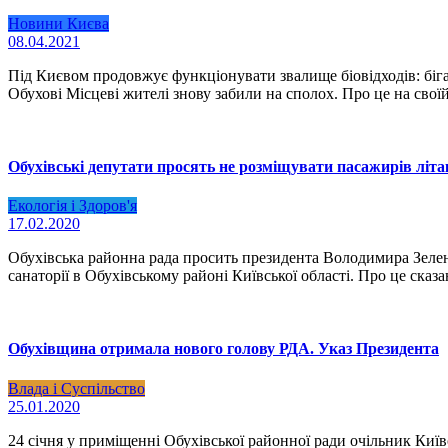
Новини Києва
08.04.2021
Під Києвом продовжує функціонувати звалище біовідходів: бігаю
Обухові Місцеві жителі знову забили на сполох. Про це на своїй
Обухівські депутати просять не розміщувати пасажирів літак
Екологія і Здоров'я
17.02.2020
Обухівська районна рада просить президента Володимира Зелен
санаторії в Обухівському районі Київської області. Про це сказ
Обухівщина отримала нового голову РДА. Указ Президента
Влада і Суспільство
25.01.2020
24 січня у приміщенні Обухівської районної ради очільник Киї