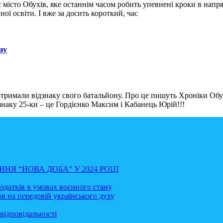
, є місто Обухів, яке останнім часом робить упевнені кроки в н
ої освіти. І вже за досить короткий, час
ну
тримали відзнаку свого батальйону. Про це пишуть Хроніки Обу
наку 25-ки – це Гордієнко Максим і Кабанець Юрій!!!
НЯ “НОВА ДОБА” У 2024 РОЦІ
податків в умовах воєнного стану
в на передовій українського духу
відповідальності