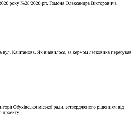
 2020 року №28/2020-рп, Гомона Олександра Вікторовича
 та вул. Каштанова. Як виявилося, за кермом легковика перебував
торії Обухівської міської ради, затвердженого рішенням від
о проекту