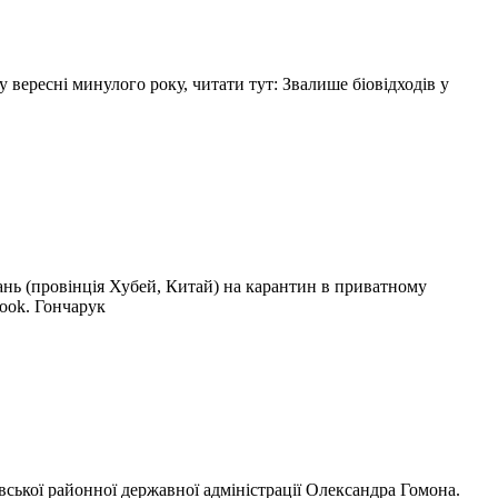
 вересні минулого року, читати тут: Звалише біовідходів у
ань (провінція Хубей, Китай) на карантин в приватному
book. Гончарук
вської районної державної адміністрації Олександра Гомона.