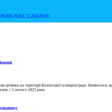
НОВА ДОБА” У 2024 РОЦІ
хівщині
ам ділянки на території Козинської селищної ради. Виявилося, щ
зов, і 3 лютого 2025 року
функціонує