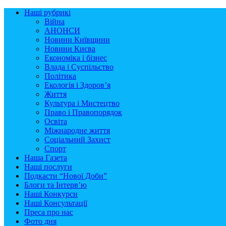
Наші рубрикі
Війна
АНОНСИ
Новини Київщини
Новини Києва
Економіка і бізнес
Влада і Суспільство
Політика
Екологія і Здоров’я
Життя
Культура і Мистецтво
Право і Правопорядок
Освіта
Міжнародне життя
Соціальний Захист
Спорт
Наша Газета
Наші послуги
Подкасти “Нової Доби”
Блоги та Інтерв’ю
Наші Конкурси
Наші Консультації
Преса про нас
Фото дня