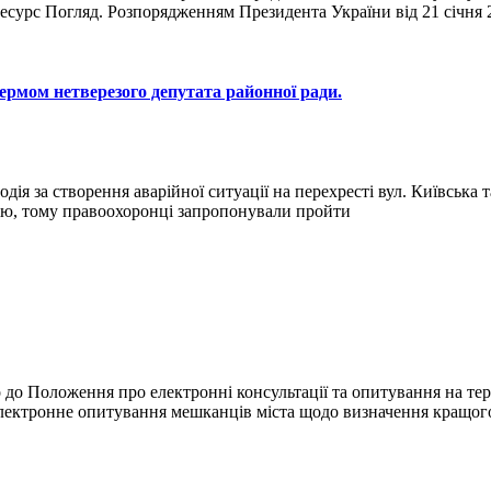
есурс Погляд. Розпорядженням Президента України від 21 січня
кермом нетверезого депутата районної ради.
водія за створення аварійної ситуації на перехресті вул. Київська
олю, тому правоохоронці запропонували пройти
 до Положення про електронні консультації та опитування на тери
 електронне опитування мешканців міста щодо визначення кращог