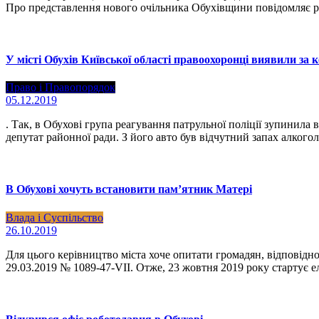
Про представлення нового очільника Обухівщини повідомляє р
У місті Обухів Київської області правоохоронці виявили за 
Право і Правопорядок
05.12.2019
. Так, в Обухові група реагування патрульної поліції зупинила 
депутат районної ради. З його авто був відчутний запах алког
В Обухові хочуть встановити пам’ятник Матері
Влада і Суспільство
26.10.2019
Для цього керівництво міста хоче опитати громадян, відповідно
29.03.2019 № 1089-47-VII. Отже, 23 жовтня 2019 року стартує