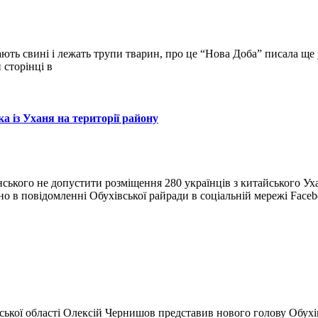
ть свині і лежать трупи тварин, про це “Нова Доба” писала ще у
 сторінці в
а із Уханя на території району
ського не допустити розміщення 280 українців з китайського Ух
ано в повідомленні Обухівської райради в соціальній мережі Face
вської області Олексій Чернишов представив нового голову Обухі