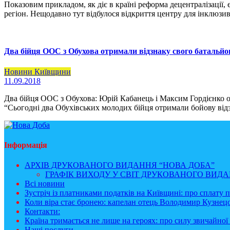
Показовим прикладом, як діє в країні реформа децентралізації
регіон. Нещодавно тут відбулося відкриття центру для інклюзивн
Два бійця ООС з Обухова отримали відзнаку свого батальйо
Новини Київщини
11.09.2018
Два бійця ООС з Обухова: Юрій Кабанець і Максим Гордієнко о
“Сьогодні два Обухівських молодих бійця отримали бойову відз
Інформація
АРХІВ ДРУКОВАНОГО ВИДАННЯ “НОВА ДОБА”
ГРАФІК ВИХОДУ У СВІТ ДРУКОВАНОГО ВИДАН
Всі новини
Зустріч із платниками податків на Київщині: про сплату 
Коли віра стає бронею: капелан отець Володимир Кузнецо
Контакти:
Країна тримається не лише на героях: про силу звичайної 
Наші послуги