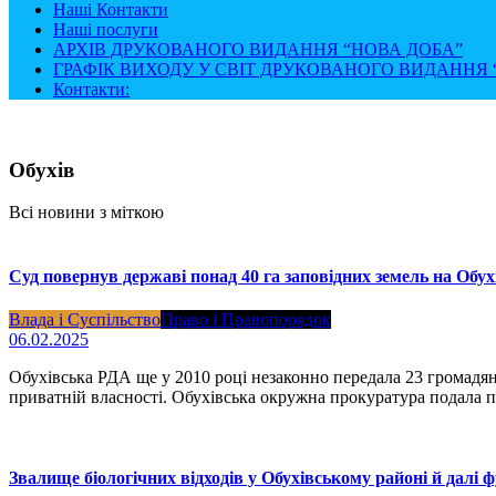
Наші Контакти
Наші послуги
АРХІВ ДРУКОВАНОГО ВИДАННЯ “НОВА ДОБА”
ГРАФІК ВИХОДУ У СВІТ ДРУКОВАНОГО ВИДАННЯ “
Контакти:
Обухів
Всі новини з міткою
Суд повернув державі понад 40 га заповідних земель на Обу
Влада і Суспільство
Право і Правопорядок
06.02.2025
Обухівська РДА ще у 2010 році незаконно передала 23 громадян
приватній власності. Обухівська окружна прокуратура подала по
Звалище біологічних відходів у Обухівському районі й далі 