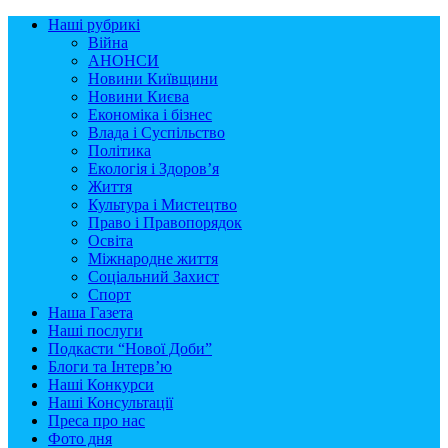
Наші рубрикі
Війна
АНОНСИ
Новини Київщини
Новини Києва
Економіка і бізнес
Влада і Суспільство
Політика
Екологія і Здоров’я
Життя
Культура і Мистецтво
Право і Правопорядок
Освіта
Міжнародне життя
Соціальний Захист
Спорт
Наша Газета
Наші послуги
Подкасти “Нової Доби”
Блоги та Інтерв’ю
Наші Конкурси
Наші Консультації
Преса про нас
Фото дня