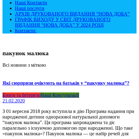
Наші Контакти
Наші послуги
АРХІВ ДРУКОВАНОГО ВИДАННЯ “НОВА ДОБА”
ГРАФІК ВИХОДУ У СВІТ ДРУКОВАНОГО
ВИДАННЯ “НОВА ДОБА” У 2024 РОЦІ
Контакти:
пакунок малюка
Всі новини з міткою
Які сюрпризи очікують на батьків у “пакунку малюка”?
Блоги та Інтерв'ю
Наші Консультації
21.02.2020
З 01 вересня 2018 року вступила в дію Програма надання при
народженні дитини одноразової натуральної допомоги
“пакунок малюка”. Ця програма запроваджена та діє
паралельно з існуючою допомогою при народженні. Що таке
«пакунок малюка»? Пакунок малюка — це набір речей для