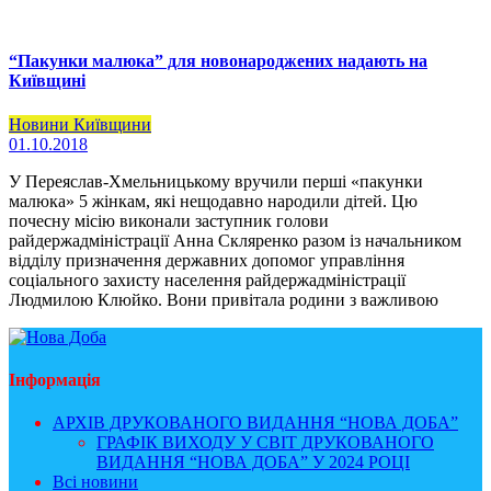
“Пакунки малюка” для новонароджених надають на
Київщині
Новини Київщини
01.10.2018
У Переяслав-Хмельницькому вручили перші «пакунки
малюка» 5 жінкам, які нещодавно народили дітей. Цю
почесну місію виконали заступник голови
райдержадміністрації Анна Скляренко разом із начальником
відділу призначення державних допомог управління
соціального захисту населення райдержадміністрації
Людмилою Клюйко. Вони привітала родини з важливою
Інформація
АРХІВ ДРУКОВАНОГО ВИДАННЯ “НОВА ДОБА”
ГРАФІК ВИХОДУ У СВІТ ДРУКОВАНОГО
ВИДАННЯ “НОВА ДОБА” У 2024 РОЦІ
Всі новини