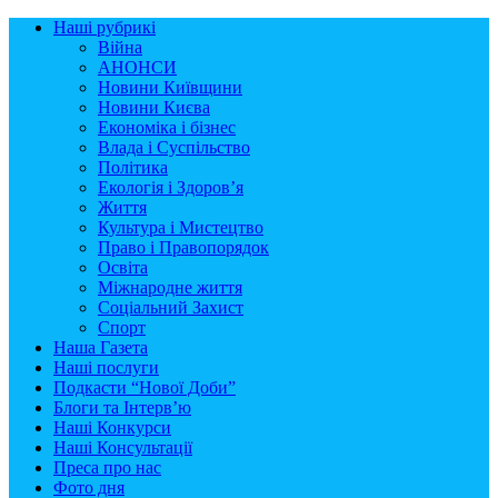
Наші рубрикі
Війна
АНОНСИ
Новини Київщини
Новини Києва
Економіка і бізнес
Влада і Суспільство
Політика
Екологія і Здоров’я
Життя
Культура і Мистецтво
Право і Правопорядок
Освіта
Міжнародне життя
Соціальний Захист
Спорт
Наша Газета
Наші послуги
Подкасти “Нової Доби”
Блоги та Інтерв’ю
Наші Конкурси
Наші Консультації
Преса про нас
Фото дня