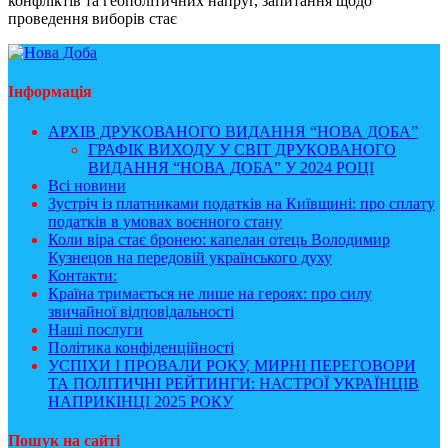
конфліктів та геополітичних напруг, запитання щодо
проведення виборів стає
Інформація
АРХІВ ДРУКОВАНОГО ВИДАННЯ “НОВА ДОБА”
ГРАФІК ВИХОДУ У СВІТ ДРУКОВАНОГО
ВИДАННЯ “НОВА ДОБА” У 2024 РОЦІ
Всі новини
Зустріч із платниками податків на Київщині: про сплату
податків в умовах воєнного стану
Коли віра стає бронею: капелан отець Володимир
Кузнецов на передовій українського духу
Контакти:
Країна тримається не лише на героях: про силу
звичайної відповідальності
Наші послуги
Політика конфіденційності
УСПІХИ І ПРОВАЛИ РОКУ, МИРНІ ПЕРЕГОВОРИ
ТА ПОЛІТИЧНІ РЕЙТИНГИ: НАСТРОЇ УКРАЇНЦІВ
НАПРИКІНЦІ 2025 РОКУ
Пошук на сайті