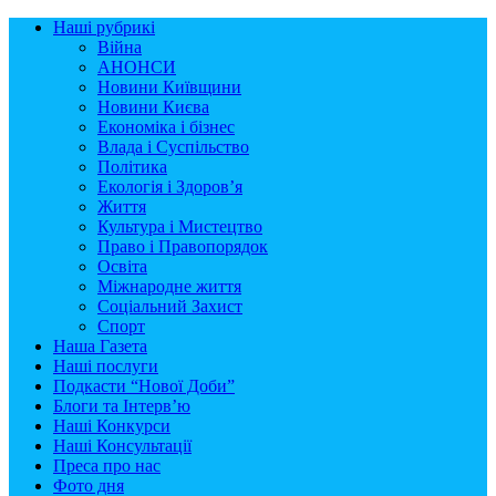
Наші рубрикі
Війна
АНОНСИ
Новини Київщини
Новини Києва
Економіка і бізнес
Влада і Суспільство
Політика
Екологія і Здоров’я
Життя
Культура і Мистецтво
Право і Правопорядок
Освіта
Міжнародне життя
Соціальний Захист
Спорт
Наша Газета
Наші послуги
Подкасти “Нової Доби”
Блоги та Інтерв’ю
Наші Конкурси
Наші Консультації
Преса про нас
Фото дня