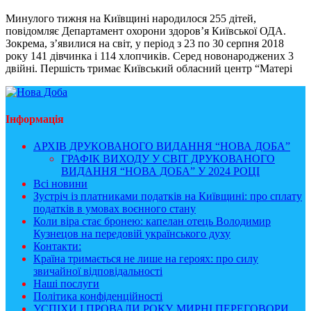
Минулого тижня на Київщині народилося 255 дітей,
повідомляє Департамент охорони здоров’я Київської ОДА.
Зокрема, з’явилися на світ, у період з 23 по 30 серпня 2018
року 141 дівчинка і 114 хлопчиків. Серед новонароджених 3
двійні. Першість тримає Київський обласний центр “Матері
Інформація
АРХІВ ДРУКОВАНОГО ВИДАННЯ “НОВА ДОБА”
ГРАФІК ВИХОДУ У СВІТ ДРУКОВАНОГО
ВИДАННЯ “НОВА ДОБА” У 2024 РОЦІ
Всі новини
Зустріч із платниками податків на Київщині: про сплату
податків в умовах воєнного стану
Коли віра стає бронею: капелан отець Володимир
Кузнецов на передовій українського духу
Контакти:
Країна тримається не лише на героях: про силу
звичайної відповідальності
Наші послуги
Політика конфіденційності
УСПІХИ І ПРОВАЛИ РОКУ, МИРНІ ПЕРЕГОВОРИ