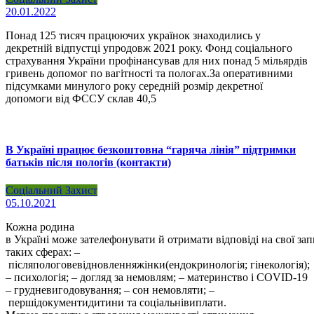
20.01.2022
Понад 125 тисяч працюючих українок знаходились у
декретній відпустці упродовж 2021 року. Фонд соціального
страхування України профінансував для них понад 5 мільярдів
гривень допомог по вагітності та пологах.За оперативними
підсумками минулого року середній розмір декретної
допомоги від ФССУ склав 40,5
В Україні працює безкоштовна “гаряча лінія” підтримки
батьків після пологів (контакти)
Соціальний Захист
05.10.2021
Кожна родина
в Україні може зателефонувати й отримати відповіді на свої за
таких сферах: –
післяпологовевідновленняжінки(ендокринологія; гінекологія);
– психологія; – догляд за немовлям; – материнство і COVID-19
– грудневигодовування; – сон немовляти; –
першідокументидитини та соціальнівиплати.