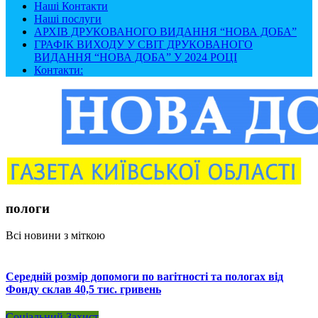
Наші Контакти
Наші послуги
АРХІВ ДРУКОВАНОГО ВИДАННЯ “НОВА ДОБА”
ГРАФІК ВИХОДУ У СВІТ ДРУКОВАНОГО
ВИДАННЯ “НОВА ДОБА” У 2024 РОЦІ
Контакти:
пологи
Всі новини з міткою
Середній розмір допомоги по вагітності та пологах від
Фонду склав 40,5 тис. гривень
Соціальний Захист