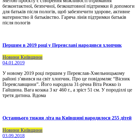
Метою проєкту є створення можливості отримання
безконтактної, безпечної, безкоштовної підтримки й допомоги
для батьків після пологів, щоб забезпечити здорове, активне
материнство й батьківство. Гаряча лінія підтримки батьків
після пологів
Першим в 2019 році у Переяславі народився хлопчик
Новини Київщини
04.01.2019
У новому 2019 році першим у Переяслав-Хмельницькому
районі з’явився на світ хлопчик. Про це повідомляє “Вісник
Переяславщини”. Його народила 31-річна Віта Рижко із
Гайшина. Вага козака 3 кг 460 г., а зріст 51 см. У породіллі це
третя дитина. Вдома
Останнього тижня літа на Київщині народилося 255 дітей
Новини Київщини
03.09.2018