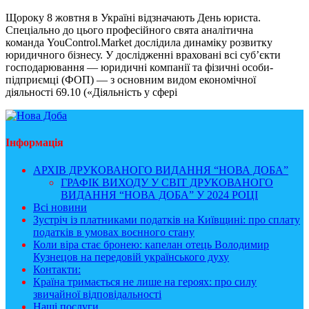
Щороку 8 жовтня в Україні відзначають День юриста.
Спеціально до цього професійного свята аналітична
команда YouControl.Market дослідила динаміку розвитку
юридичного бізнесу. У дослідженні враховані всі суб’єкти
господарювання — юридичні компанії та фізичні особи-
підприємці (ФОП) — з основним видом економічної
діяльності 69.10 («Діяльність у сфері
Інформація
АРХІВ ДРУКОВАНОГО ВИДАННЯ “НОВА ДОБА”
ГРАФІК ВИХОДУ У СВІТ ДРУКОВАНОГО
ВИДАННЯ “НОВА ДОБА” У 2024 РОЦІ
Всі новини
Зустріч із платниками податків на Київщині: про сплату
податків в умовах воєнного стану
Коли віра стає бронею: капелан отець Володимир
Кузнецов на передовій українського духу
Контакти:
Країна тримається не лише на героях: про силу
звичайної відповідальності
Наші послуги