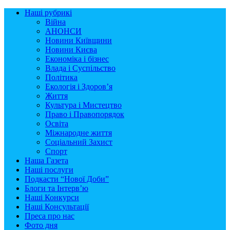
Наші рубрикі
Війна
АНОНСИ
Новини Київщини
Новини Києва
Економіка і бізнес
Влада і Суспільство
Політика
Екологія і Здоров’я
Життя
Культура і Мистецтво
Право і Правопорядок
Освіта
Міжнародне життя
Соціальний Захист
Спорт
Наша Газета
Наші послуги
Подкасти “Нової Доби”
Блоги та Інтерв’ю
Наші Конкурси
Наші Консультації
Преса про нас
Фото дня