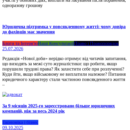
участь у бойових діях, виплати на лікування після поранення,
одноразову грошову
Юридична підтримка у повсякденному житті: чому довіра
до фахівців має значення
Блоги та Інтерв'ю
Наші Консультації
Право і Правопорядок
25.07.2026
Редакція «Нової доби» нерідко отримує від читачів запитання,
що виходять за межі суто журналістики: що робити, якщо
порушили трудові права? Як захистити себе при розлученні?
Куди йти, якщо військовому не виплатили належне? Питання
юридичного характеру стали частиною повсякденного життя
–
За 9 місяців 2025-го зареєстровано більше юридичних
компаній, ніж за весь 2024 рік
Економіка і бізнес
09.10.2025