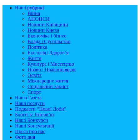
Наші рубрикі
Війна
АНОНСИ
Новини Київщини
Новини Києва
Економіка і бізнес
Влада і Суспільство
Політика
Екологія і Здоров’я
Життя
Культура і Мистецтво
Право і Правопорядок
Освіта
Міжнародне життя
Соціальний Захист
Спорт
Наша Газета
Наші послуги
Подкасти “Нової Доби”
Блоги та Інтерв’ю
Наші Конкурси
Наші Консультації
Преса про нас
Фото дня