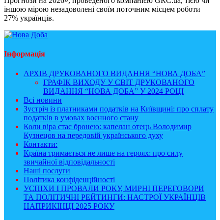
Прогнози на 2026», проведеного компанією GRC.ua, тією чи
іншою мірою незадоволені своїм поточним місцем роботи
27% українців.
Інформація
АРХІВ ДРУКОВАНОГО ВИДАННЯ “НОВА ДОБА”
ГРАФІК ВИХОДУ У СВІТ ДРУКОВАНОГО
ВИДАННЯ “НОВА ДОБА” У 2024 РОЦІ
Всі новини
Зустріч із платниками податків на Київщині: про сплату
податків в умовах воєнного стану
Коли віра стає бронею: капелан отець Володимир
Кузнецов на передовій українського духу
Контакти:
Країна тримається не лише на героях: про силу
звичайної відповідальності
Наші послуги
Політика конфіденційності
УСПІХИ І ПРОВАЛИ РОКУ, МИРНІ ПЕРЕГОВОРИ
ТА ПОЛІТИЧНІ РЕЙТИНГИ: НАСТРОЇ УКРАЇНЦІВ
НАПРИКІНЦІ 2025 РОКУ