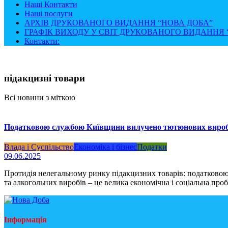
Наші Контакти
Наші послуги
АРХІВ ДРУКОВАНОГО ВИДАННЯ “НОВА ДОБА”
ГРАФІК ВИХОДУ У СВІТ ДРУКОВАНОГО ВИДАННЯ “
Контакти:
підакцизні товари
Всі новини з міткою
Податковою службою Київщини вилучено тютюнових виробів
Влада і Суспільство
Економіка і бізнес
Податки
09.06.2025
Протидія нелегальному ринку підакцизних товарів: податково
та алкогольних виробів – це велика економічна і соціальна про
Інформація