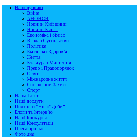
Наші рубрикі
Війна
АНОНСИ
Новини Київщини
Новини Києва
Економіка і бізнес
Влада і Суспільство
Політика
Екологія і Здоров’я
Життя
Культура і Мистецтво
Право і Правопорядок
Освіта
Міжнародне життя
Соціальний Захист
Спорт
Наша Газета
Наші послуги
Подкасти “Нової Доби”
Блоги та Інтерв’ю
Наші Конкурси
Наші Консультації
Преса про нас
Фото дня