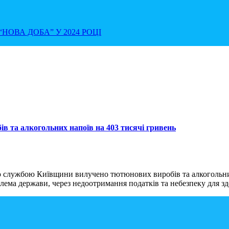
НОВА ДОБА” У 2024 РОЦІ
 та алкогольних напоїв на 403 тисячі гривень
ю службою Київщини вилучено тютюнових виробів та алкогольни
блема держави, через недоотримання податків та небезпеку для з