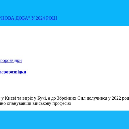
НОВА ДОБА” У 2024 РОЦІ
 аеророзвідки
 Києві та виріс у Бучі, а до Збройних Сил долучився у 2022 роц
шно опанувавши військову професію