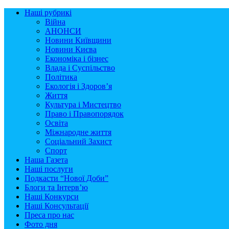
Наші рубрикі
Війна
АНОНСИ
Новини Київщини
Новини Києва
Економіка і бізнес
Влада і Суспільство
Політика
Екологія і Здоров’я
Життя
Культура і Мистецтво
Право і Правопорядок
Освіта
Міжнародне життя
Соціальний Захист
Спорт
Наша Газета
Наші послуги
Подкасти “Нової Доби”
Блоги та Інтерв’ю
Наші Конкурси
Наші Консультації
Преса про нас
Фото дня