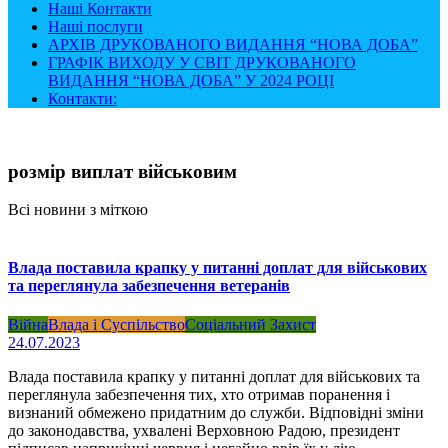
Наші Контакти
Наші послуги
АРХІВ ДРУКОВАНОГО ВИДАННЯ “НОВА ДОБА”
ГРАФІК ВИХОДУ У СВІТ ДРУКОВАНОГО
ВИДАННЯ “НОВА ДОБА” У 2024 РОЦІ
Контакти:
розмір виплат військовим
Всі новини з міткою
Влада поставила крапку у питанні доплат для військових
та переглянула забезпечення ветеранів
Війна
Влада і Суспільство
Соціальний Захист
24.07.2023
Влада поставила крапку у питанні доплат для військових та
переглянула забезпечення тих, хто отримав поранення і
визнаний обмежено придатним до служби. Відповідні зміни
до законодавства, ухвалені Верховною Радою, президент