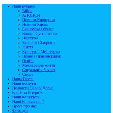
Наші рубрикі
Війна
АНОНСИ
Новини Київщини
Новини Києва
Економіка і бізнес
Влада і Суспільство
Політика
Екологія і Здоров’я
Життя
Культура і Мистецтво
Право і Правопорядок
Освіта
Міжнародне життя
Соціальний Захист
Спорт
Наша Газета
Наші послуги
Подкасти “Нової Доби”
Блоги та Інтерв’ю
Наші Конкурси
Наші Консультації
Преса про нас
Фото дня