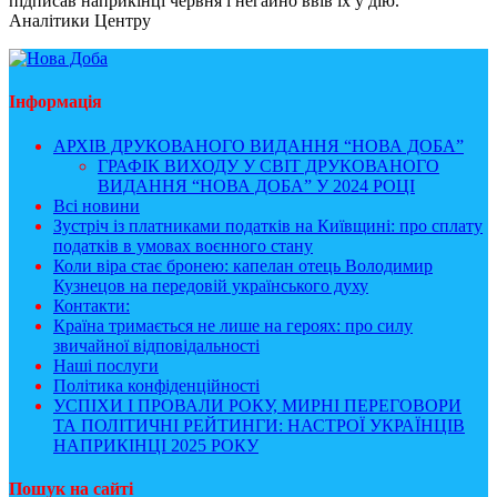
підписав наприкінці червня і негайно ввів їх у дію.
Аналітики Центру
Інформація
АРХІВ ДРУКОВАНОГО ВИДАННЯ “НОВА ДОБА”
ГРАФІК ВИХОДУ У СВІТ ДРУКОВАНОГО
ВИДАННЯ “НОВА ДОБА” У 2024 РОЦІ
Всі новини
Зустріч із платниками податків на Київщині: про сплату
податків в умовах воєнного стану
Коли віра стає бронею: капелан отець Володимир
Кузнецов на передовій українського духу
Контакти:
Країна тримається не лише на героях: про силу
звичайної відповідальності
Наші послуги
Політика конфіденційності
УСПІХИ І ПРОВАЛИ РОКУ, МИРНІ ПЕРЕГОВОРИ
ТА ПОЛІТИЧНІ РЕЙТИНГИ: НАСТРОЇ УКРАЇНЦІВ
НАПРИКІНЦІ 2025 РОКУ
Пошук на сайті