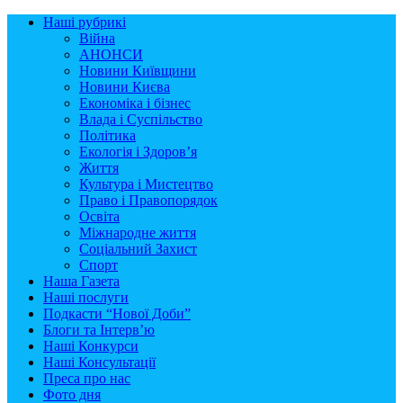
Наші рубрикі
Війна
АНОНСИ
Новини Київщини
Новини Києва
Економіка і бізнес
Влада і Суспільство
Політика
Екологія і Здоров’я
Життя
Культура і Мистецтво
Право і Правопорядок
Освіта
Міжнародне життя
Соціальний Захист
Спорт
Наша Газета
Наші послуги
Подкасти “Нової Доби”
Блоги та Інтерв’ю
Наші Конкурси
Наші Консультації
Преса про нас
Фото дня