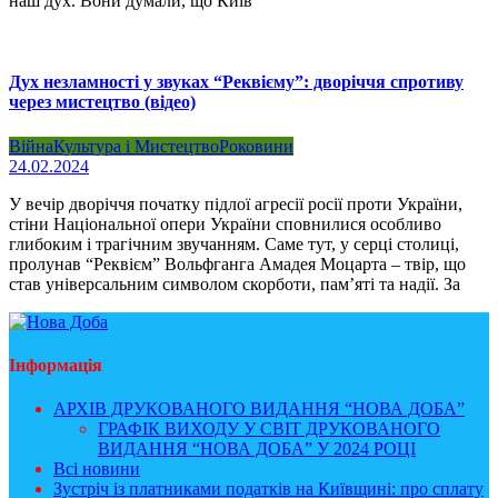
наш дух. Вони думали, що Київ
Дух незламності у звуках “Реквієму”: дворіччя спротиву
через мистецтво (відео)
Війна
Культура і Мистецтво
Роковини
24.02.2024
У вечір дворіччя початку підлої агресії росії проти України,
стіни Національної опери України сповнилися особливо
глибоким і трагічним звучанням. Саме тут, у серці столиці,
пролунав “Реквієм” Вольфганга Амадея Моцарта – твір, що
став універсальним символом скорботи, пам’яті та надії. За
Інформація
АРХІВ ДРУКОВАНОГО ВИДАННЯ “НОВА ДОБА”
ГРАФІК ВИХОДУ У СВІТ ДРУКОВАНОГО
ВИДАННЯ “НОВА ДОБА” У 2024 РОЦІ
Всі новини
Зустріч із платниками податків на Київщині: про сплату