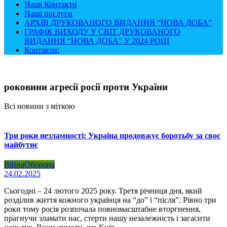
Наші Контакти
Наші послуги
АРХІВ ДРУКОВАНОГО ВИДАННЯ “НОВА ДОБА”
ГРАФІК ВИХОДУ У СВІТ ДРУКОВАНОГО
ВИДАННЯ “НОВА ДОБА” У 2024 РОЦІ
Контакти:
роковини агресії росії проти України
Всі новини з міткою
Три роки незламності: Україна продовжує боротьбу за своє
майбутнє
Війна
Оборона
24.02.2025
Сьогодні – 24 лютого 2025 року. Третя річниця дня, який
розділив життя кожного українця на “до” і “після”. Рівно три
роки тому росія розпочала повномасштабне вторгнення,
прагнучи зламати нас, стерти нашу незалежність і загасити