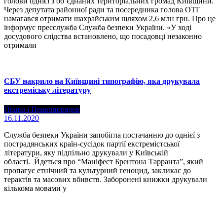
голови однієї з об’єднаних територіальних громад Київщини.
Через депутата районної ради та посередника голова ОТГ
намагався отримати шахрайським шляхом 2,6 млн грн. Про це
інформує пресслужба Служба безпеки України. «У ході
досудового слідства встановлено, що посадовці незаконно
отримали
СБУ накрило на Київщині типографію, яка друкувала
екстреміську літературу
Право і Правопорядок
16.11.2020
Служба безпеки України запобігла постачанню до однієї з
пострадянських країн-сусідок партії екстремістської
літератури, яку підпільно друкували у Київській
області. Йдеться про “Маніфест Брентона Тарранта”, який
пропагує етнічний та культурний геноцид, закликає до
терактів та масових вбивств. Заборонені книжки друкували
кількома мовами у