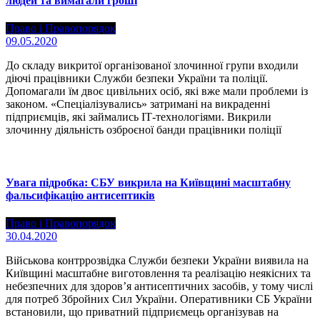
людей та вимагали гроші
Право і Правопорядок
09.05.2020
До складу викритої організованої злочинної групи входили
діючі працівники Служби безпеки України та поліції.
Допомагали їм двоє цивільних осіб, які вже мали проблеми із
законом. «Спеціалізувались» затримані на викраденні
підприємців, які займались ІТ-технологіями. Викрили
злочинну діяльність озброєної банди працівники поліції
Увага підробка: СБУ викрила на Київщині масштабну
фальсифікацію антисептиків
Право і Правопорядок
30.04.2020
Військова контррозвідка Служби безпеки України виявила на
Київщині масштабне виготовлення та реалізацію неякісних та
небезпечних для здоров’я антисептичних засобів, у тому числі
для потреб Збройних Сил України. Оперативники СБ України
встановили, що приватний підприємець організував на