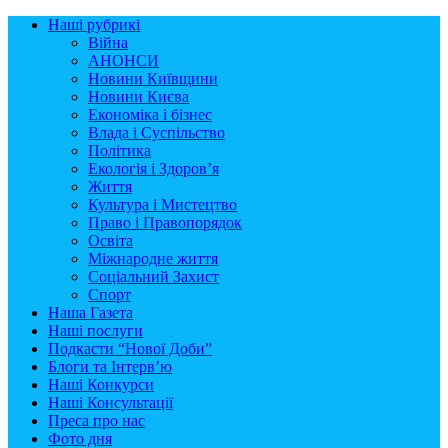
Наші рубрикі
Війна
АНОНСИ
Новини Київщини
Новини Києва
Економіка і бізнес
Влада і Суспільство
Політика
Екологія і Здоров’я
Життя
Культура і Мистецтво
Право і Правопорядок
Освіта
Міжнародне життя
Соціальний Захист
Спорт
Наша Газета
Наші послуги
Подкасти “Нової Доби”
Блоги та Інтерв’ю
Наші Конкурси
Наші Консультації
Преса про нас
Фото дня