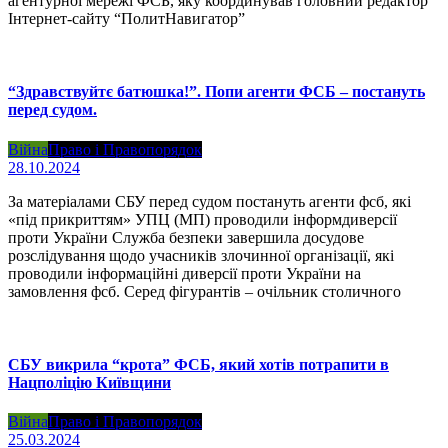
агентурної мережі ФСБ, яку координував головний редактор
Інтернет-сайту “ПолитНавигатор”
“Здравствуйтє батюшка!”. Попи агенти ФСБ – постануть
перед судом.
Війна
Право і Правопорядок
28.10.2024
За матеріалами СБУ перед судом постануть агенти фсб, які
«під прикриттям» УПЦ (МП) проводили інформдиверсії
проти України Служба безпеки завершила досудове
розслідування щодо учасників злочинної організації, які
проводили інформаційні диверсії проти України на
замовлення фсб. Серед фігурантів – очільник столичного
СБУ викрила “крота” ФСБ, який хотів потрапити в
Нацполіцію Київщини
Війна
Право і Правопорядок
25.03.2024