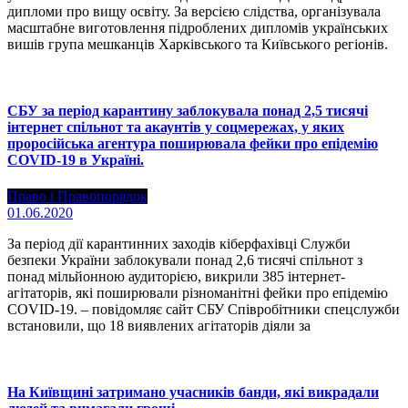
дипломи про вищу освіту. За версією слідства, організувала
масштабне виготовлення підроблених дипломів українських
вишів група мешканців Харківського та Київського регіонів.
СБУ за період карантину заблокувала понад 2,5 тисячі
інтернет спільнот та акаунтів у соцмережах, у яких
проросійська агентура поширювала фейки про епідемію
COVID-19 в Україні.
Право і Правопорядок
01.06.2020
За період дії карантинних заходів кіберфахівці Служби
безпеки України заблокували понад 2,6 тисячі спільнот з
понад мільйонною аудиторією, викрили 385 інтернет-
агітаторів, які поширювали різноманітні фейки про епідемію
COVID-19. – повідомляє сайт СБУ Співробітники спецслужби
встановили, що 18 виявлених агітаторів діяли за
На Київщині затримано учасників банди, які викрадали