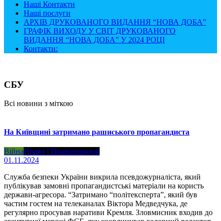
Наші Контакти
Наші послуги
АРХІВ ДРУКОВАНОГО ВИДАННЯ “НОВА ДОБА”
ГРАФІК ВИХОДУ У СВІТ ДРУКОВАНОГО
ВИДАННЯ “НОВА ДОБА” У 2024 РОЦІ
Контакти:
СБУ
Всі новини з міткою
На Київщині затримано рашиського пропагандиста
Війна
Право і Правопорядок
01.11.2024
Служба безпеки України викрила псевдожурналіста, який
публікував замовні пропагандистські матеріали на користь
держави-агресора. “Затримано “політексперта”, який був
частим гостем на телеканалах Віктора Медведчука, де
регулярно просував наративи Кремля. Зловмисник входив до