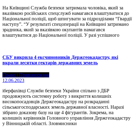
На Київщині Служба безпеки затримала чоловіка, який за
вказівкою російських спецслужб намагався влаштуватися до
Національної поліції, щоб шпигувати за підрозділами “Гвардії
наступу”. “У результаті спецоперації на Київщині затримано
зрадника, який за вказівкою окупантів намагався
влаштуватися до Національної поліції. У разі успішного
СБУ викрила 4 ексчиновників Держгеокадастру, які
вкрали десятки гектарів державних земель
Право і Правопорядок
12.06.2023
іберфахівці Служби безпеки України спільно з ДБР
продовжують системну роботу з викриття колишніх
високопосадовців Держгеокадастру на розкраданні
сільськогосподарських земель державної власності. Наразі
зібрано доказову базу на ще 4 фігурантів. Зокрема, на
колишніх керівників Головного управління Держгеокадастру
у Вінницькій області. Зловмисники