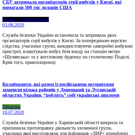
СБУ затримала організаторів серії вибухів у Києві, які
вимагали 500 тис доларів США
Право і Правопорядок
03.08.2020
Служба безпеки України встановила та затримала двох
організаторів серії вибухів у Києві. За попередньою версією
слідства, учасники групи, використовуючи саморобні вибухові
пристрої, влаштували вибух біля входу на станцію метро
«Шулявська» та у житловому будинку на столичному Подолі.
Крім того, правоохоронці
Колаборанти, які разом із російськими окупантами
захопили кілька районів у Донецький та Луганській
областях України, “роблять” собі українські дипломи
Оборона
10.07.2020
Служба безпеки України у Харківській області викрила та
припинила протиправну діяльність злочинної групи,
учасники якої виготовляли для бойовиків «ДНР» підроблені