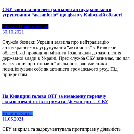
СБУ заявила про нейтралізацію антиукраїнського
угрупування “активістів” що діяло у Київській області
Право і Правопорядок
30.10.2021
Служба безпеки України заявила про нейтралізацію
антиукраїнського угрупування “активістів” у Київській
області, які проводили мітинги і закликали до захоплення
державної влади в Україні. Прес-служба СБУ зазначає, що для
маскування протиправної діяльності, зловмисники
позиціонували себе як активісти громадського руху. Під
прикриттям
На Київщині голова ОТГ за незаконну передачу
сільгоспземлі хотів отримати 2,6 млн грн — СБУ
Новини Києва
11.05.2021
СБУ викрила та задокументувала протиправну діяльність