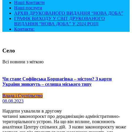
Наші Контакти
Наші послуги
АРХІВ ДРУКОВАНОГО ВИДАННЯ “НОВА ДОБА”
ГРАФІК ВИХОДУ У СВІТ ДРУКОВАНОГО
ВИДАННЯ “НОВА ДОБА” У 2024 РОЦІ
Контакти:
Село
Всі новини з міткою
Чи стане Софіївська Борщагівка – містом? З карти
України зникнуть – селища міського типу
Влада і Суспільство
08.08.2023
Нардепи ухвалили в другому
читанні законопроєкт про дерадянізацію адміністративно-
територіального устрою. На що він вплине, пояснюють
аналітики Центру спільних дій. З назви законопроєкту може