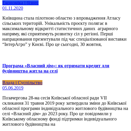
Економіка і бізнес
01.11.2020
Київщина стала пілотною областю з впровадження Атласу
сільських територій. Унікальність проєкту полягає в
максимальному відкритті статистичних даних аграрного
напряму, які сприятимуть розвитку сіл у регіоні. Перші
напрацювання презентували під час спеціалізованої виставки
“ІнтерАгро” у Києві. Про це сьогодні, 30 жовтня,
Програма «Власний дім»: як отримати кредит для
будівництва житла на селі
Влада і Суспільство
05.06.2019
Позачергова 28-ма сесія Київської обласної ради VII
скликання 31 травня 2019 року затвердила зміни до Київської
обласної програми індивідуального житлового будівництва на
селі «Власний дім» до 2023 року. Про це повідомили у
Київському обласному фонді підтримки індивідуального
житлового будівництва на