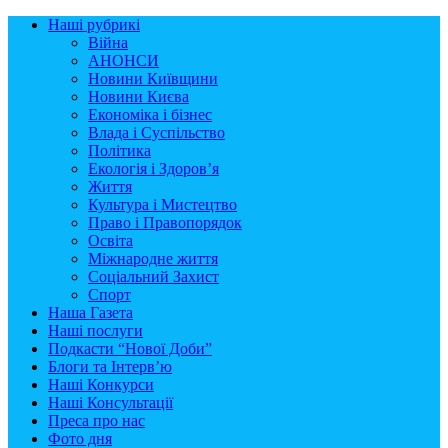
Наші рубрикі
Війна
АНОНСИ
Новини Київщини
Новини Києва
Економіка і бізнес
Влада і Суспільство
Політика
Екологія і Здоров’я
Життя
Культура і Мистецтво
Право і Правопорядок
Освіта
Міжнародне життя
Соціальний Захист
Спорт
Наша Газета
Наші послуги
Подкасти “Нової Доби”
Блоги та Інтерв’ю
Наші Конкурси
Наші Консультації
Преса про нас
Фото дня