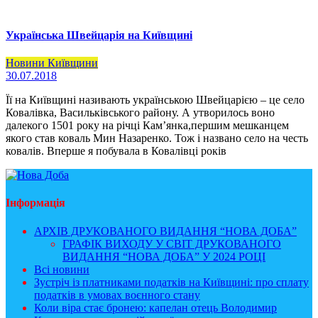
Українська Швейцарія на Київщині
Новини Київщини
30.07.2018
Її на Київщині називають українською Швейцарією – це село
Ковалівка, Васильківського району. А утворилось воно
далекого 1501 року на річці Кам’янка,першим мешканцем
якого став коваль Мин Назаренко. Тож і названо село на честь
ковалів. Вперше я побувала в Ковалівці років
Інформація
АРХІВ ДРУКОВАНОГО ВИДАННЯ “НОВА ДОБА”
ГРАФІК ВИХОДУ У СВІТ ДРУКОВАНОГО
ВИДАННЯ “НОВА ДОБА” У 2024 РОЦІ
Всі новини
Зустріч із платниками податків на Київщині: про сплату
податків в умовах воєнного стану
Коли віра стає бронею: капелан отець Володимир