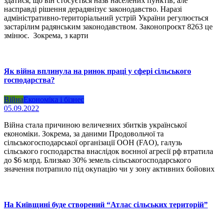
здатися, що він стосується назв населених пунктів, але
насправді рішення дерадянізує законодавство. Наразі
адміністративно-територіальний устрій України регулюється
застарілим радянським законодавством. Законопроєкт 8263 це
змінює. Зокрема, з карти
Як війна вплинула на ринок праці у сфері сільського
господарства?
Війна
Економіка і бізнес
05.09.2022
Війна стала причиною величезних збитків української
економіки. Зокрема, за даними Продовольчої та
сільськогосподарської організації ООН (FAO), галузь
сільського господарства внаслідок воєнної агресії рф втратила
до $6 млрд. Близько 30% земель сільськогосподарського
значення потрапило під окупацію чи у зону активних бойових
На Київщині буде створений “Атлас сільських територій”