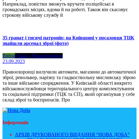
Наприклад, повістки зможуть вручати поліцейські в
громадських місцях, вдома й на роботі. Також він скасовує
строкову військову службу й
35 гранат і тисячі патронів: на Київщині у посадовця ТЦК
знайшли арсенал зброї (фото)
Війна
Право і Правопорядок
23.09.2023
Правоохоронці вилучили автомати, магазини до автоматичної
зброї, револьвер, нарізну та гладкоствольну мисливську зброю
та інше військове спорядження. У Київській області викрито
військовослужбовця територіального центру комплектування
та соціальної підтримки (ТЦК та СП), який організував у себе
склад зброї та боєприпасів. Про
Інформація
АРХІВ ДРУКОВАНОГО ВИДАННЯ “НОВА ДОБА”