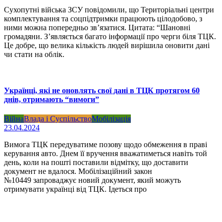
Сухопутні війська ЗСУ повідомили, що Територіальні центри
комплектування та соцпідтримки працюють цілодобово, з
ними можна попередньо зв’язатися. Цитата: “Шановні
громадяни. З’являється багато інформації про черги біля ТЦК.
Це добре, що велика кількість людей вирішила оновити дані
чи стати на облік.
Українці, які не оновлять свої дані в ТЦК протягом 60
днів, отримають “вимоги”
Війна
Влада і Суспільство
Мобілізація
23.04.2024
Вимога ТЦК передуватиме позову щодо обмеження в праві
керування авто. Днем її вручення вважатиметься навіть той
день, коли на пошті поставили відмітку, що доставити
документ не вдалося. Мобілізаційний закон
№10449 запроваджує новий документ, який можуть
отримувати українці від ТЦК. Ідеться про