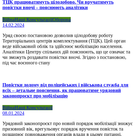
ТЦК працюватимуть цілодобово. Чи вручатимуть
повістки вночі – пояснюють аналітики
Війна
Наші Консультації
Оборона
14.02.2024
Уряд своєю постановою дозволив цілодобову роботу
Територіальних центрів комплектування (ТЦК). Цей орган
веде військовий облік та здійснює мобілізацію населення.
Аналітики Центру спільних дій пояснюють, що це означає та
чи зможуть роздавати повістки вночі. Згідно з постановою,
під час воєнного стану
Повістки додому від поліцейських і військова служба для
всіх – детальне пояснення, як працюватиме урядовий
законопроєкт про мобілізацію
Війна
Наші Консультації
08.01.2024
Урядовий законопроєкт про новий порядок мобілізації знижує
призовний вік, врегульовує порядок вручення повісток та
розширює повноваження органів влади в цьому питанні.