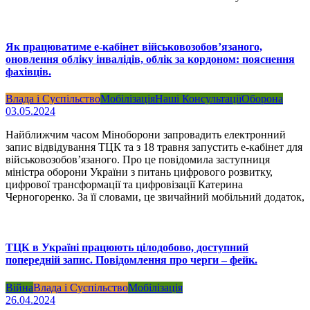
Як працюватиме е-кабінет військовозобовʼязаного,
оновлення обліку інвалідів, облік за кордоном: пояснення
фахівців.
Влада і Суспільство
Мобілізація
Наші Консультації
Оборона
03.05.2024
Найближчим часом Міноборони запровадить електронний
запис відвідування ТЦК та з 18 травня запустить е-кабінет для
військовозобов’язаного. Про це повідомила заступниця
міністра оборони України з питань цифрового розвитку,
цифрової трансформації та цифровізації Катерина
Черногоренко. За її словами, це звичайний мобільний додаток,
ТЦК в Україні працюють цілодобово, доступний
попередній запис. Повідомлення про черги – фейк.
Війна
Влада і Суспільство
Мобілізація
26.04.2024