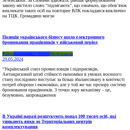
Зеленський. За словами адвоката, раніше формулювання
закону містило слово “підлягають”, що означало, що обов’язок
викликати таких осіб на повторне ВЛК покладався виключно
на ТЦК. Громадяни могли
Позиція українського бізнесу щодо електронного
бронювання працівників у військовий період
Війна
Економіка і бізнес
Мобілізація
29.05.2024
“Український союз промисловців і підприємців,
Антикризовий штаб стійкості економіки в умовах воєнного
стану послідовно виступає за більш збалансовану в контексті
потреб оборони і економіки, але у той же час прозору систему
бронювання працівників. З точки зору механізму – це,
безумовно, запровадження
В Україні наразі розшукують понад 100 тисяч осіб, які
уникають явки до Територіальних центрів
комплектування