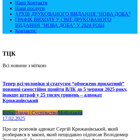
Наші Контакти
Наші послуги
АРХІВ ДРУКОВАНОГО ВИДАННЯ “НОВА ДОБА”
ГРАФІК ВИХОДУ У СВІТ ДРУКОВАНОГО
ВИДАННЯ “НОВА ДОБА” У 2024 РОЦІ
Контакти:
ТЦК
Всі новини з міткою
Тепер всі чоловіки зі статусом “обмежено придатний”
повинні самостійно прийти ВЛК до 5 червня 2025 року,
інакше штраф у 25 тисяч гривень – адвокат
Крижанівський
Війна
Влада і Суспільство
Мобілізація
17.02.2025
Про це розповів адвокат Сергій Крижанівський, який
розбирався в законі, який нещодавно підписав Володимир