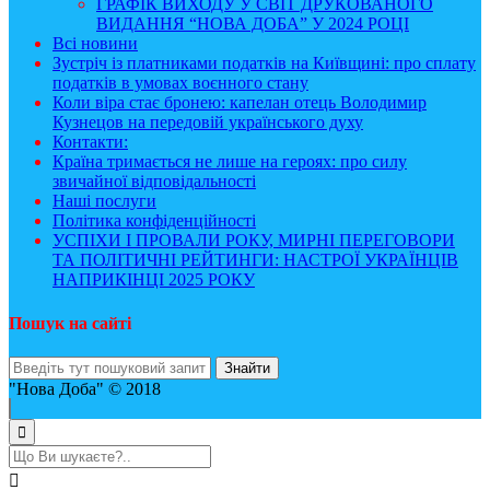
ГРАФІК ВИХОДУ У СВІТ ДРУКОВАНОГО
ВИДАННЯ “НОВА ДОБА” У 2024 РОЦІ
Всі новини
Зустріч із платниками податків на Київщині: про сплату
податків в умовах воєнного стану
Коли віра стає бронею: капелан отець Володимир
Кузнецов на передовій українського духу
Контакти:
Країна тримається не лише на героях: про силу
звичайної відповідальності
Наші послуги
Політика конфіденційності
УСПІХИ І ПРОВАЛИ РОКУ, МИРНІ ПЕРЕГОВОРИ
ТА ПОЛІТИЧНІ РЕЙТИНГИ: НАСТРОЇ УКРАЇНЦІВ
НАПРИКІНЦІ 2025 РОКУ
Пошук на сайті
"Нова Доба" © 2018
