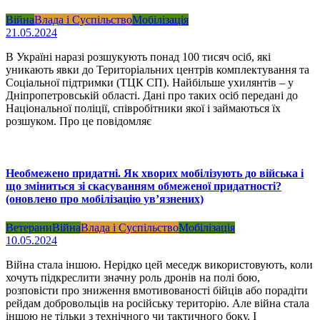
Війна
Влада і Суспільство
Мобілізація
21.05.2024
В Україні наразі розшукують понад 100 тисяч осіб, які
уникають явки до Територіальних центрів комплектування та
Соціальної підтримки (ТЦК СП). Найбільше ухилянтів – у
Дніпропетровській області. Дані про таких осіб передані до
Національної поліції, співробітники якої і займаються їх
розшуком. Про це повідомляє
Необмежено придатні. Як хворих мобілізують до війська і
що зміниться зі скасуванням обмеженої придатності?
(оновлено про мобілізацію ув’язнених)
Ветерани
Війна
Влада і Суспільство
Мобілізація
10.05.2024
Війна стала іншою. Нерідко цей меседж використовують, коли
хочуть підкреслити значну роль дронів на полі бою,
розповісти про зниження вмотивованості бійців або порадіти
рейдам добровольців на російську територію. Але війна стала
іншою не тільки з технічного чи тактичного боку. І