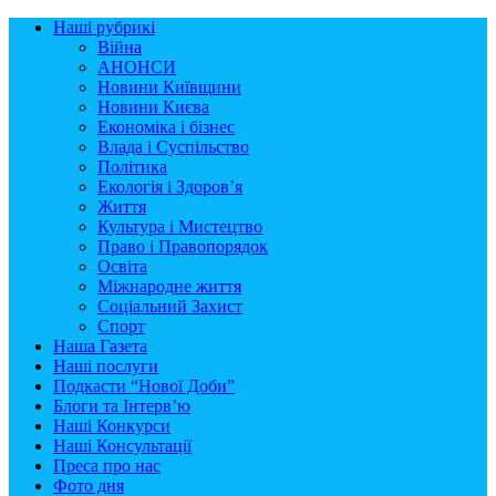
Наші рубрикі
Війна
АНОНСИ
Новини Київщини
Новини Києва
Економіка і бізнес
Влада і Суспільство
Політика
Екологія і Здоров’я
Життя
Культура і Мистецтво
Право і Правопорядок
Освіта
Міжнародне життя
Соціальний Захист
Спорт
Наша Газета
Наші послуги
Подкасти “Нової Доби”
Блоги та Інтерв’ю
Наші Конкурси
Наші Консультації
Преса про нас
Фото дня