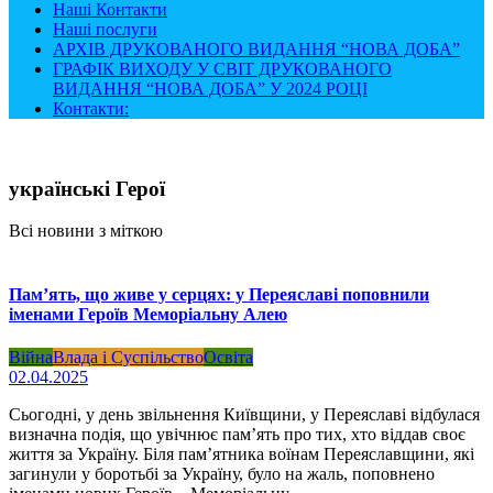
Наші Контакти
Наші послуги
АРХІВ ДРУКОВАНОГО ВИДАННЯ “НОВА ДОБА”
ГРАФІК ВИХОДУ У СВІТ ДРУКОВАНОГО
ВИДАННЯ “НОВА ДОБА” У 2024 РОЦІ
Контакти:
українські Герої
Всі новини з міткою
Пам’ять, що живе у серцях: у Переяславі поповнили
іменами Героїв Меморіальну Алею
Війна
Влада і Суспільство
Освіта
02.04.2025
Сьогодні, у день звільнення Київщини, у Переяславі відбулася
визначна подія, що увічнює пам’ять про тих, хто віддав своє
життя за Україну. Біля пам’ятника воїнам Переяславщини, які
загинули у боротьбі за Україну, було на жаль, поповнено