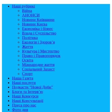
Наші рубрикі
Війна
АНОНСИ
Новини Київщини
Новини Києва
Економіка і бізнес
Влада і Суспільство
Політика
Екологія і Здоров’я
Життя
Культура і Мистецтво
Право і Правопорядок
Освіта
Міжнародне життя
Соціальний Захист
Спорт
Наша Газета
Наші послуги
Подкасти “Нової Доби”
Блоги та Інтерв’ю
Наші Конкурси
Наші Консультації
Преса про нас
Фото дня