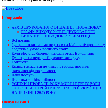
іменами нових Героїв – Меморіальну
Інформація
АРХІВ ДРУКОВАНОГО ВИДАННЯ “НОВА ДОБА”
ГРАФІК ВИХОДУ У СВІТ ДРУКОВАНОГО
ВИДАННЯ “НОВА ДОБА” У 2024 РОЦІ
Всі новини
Зустріч із платниками податків на Київщині: про сплату
податків в умовах воєнного стану
Коли віра стає бронею: капелан отець Володимир
Кузнецов на передовій українського духу
Контакти:
Країна тримається не лише на героях: про силу
звичайної відповідальності
Наші послуги
Політика конфіденційності
УСПІХИ І ПРОВАЛИ РОКУ, МИРНІ ПЕРЕГОВОРИ
ТА ПОЛІТИЧНІ РЕЙТИНГИ: НАСТРОЇ УКРАЇНЦІВ
НАПРИКІНЦІ 2025 РОКУ
Пошук на сайті