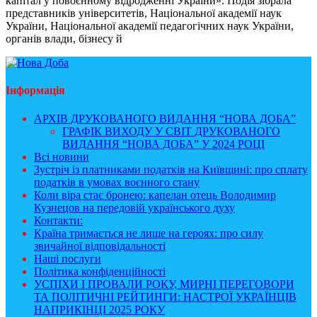
капітал у повоєнному відродженні України». Подія зібрала
представників університетів, Національної академії наук
України, Національної академії педагогічних наук України,
органів влади, бізнесу й
Інформація
АРХІВ ДРУКОВАНОГО ВИДАННЯ “НОВА ДОБА”
ГРАФІК ВИХОДУ У СВІТ ДРУКОВАНОГО
ВИДАННЯ “НОВА ДОБА” У 2024 РОЦІ
Всі новини
Зустріч із платниками податків на Київщині: про сплату
податків в умовах воєнного стану
Коли віра стає бронею: капелан отець Володимир
Кузнецов на передовій українського духу
Контакти:
Країна тримається не лише на героях: про силу
звичайної відповідальності
Наші послуги
Політика конфіденційності
УСПІХИ І ПРОВАЛИ РОКУ, МИРНІ ПЕРЕГОВОРИ
ТА ПОЛІТИЧНІ РЕЙТИНГИ: НАСТРОЇ УКРАЇНЦІВ
НАПРИКІНЦІ 2025 РОКУ