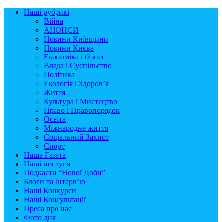
Наші рубрикі
Війна
АНОНСИ
Новини Київщини
Новини Києва
Економіка і бізнес
Влада і Суспільство
Політика
Екологія і Здоров’я
Життя
Культура і Мистецтво
Право і Правопорядок
Освіта
Міжнародне життя
Соціальний Захист
Спорт
Наша Газета
Наші послуги
Подкасти “Нової Доби”
Блоги та Інтерв’ю
Наші Конкурси
Наші Консультації
Преса про нас
Фото дня