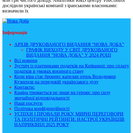
млн грн чистого доходу. Аналітики R&D центру YouControl
дослідили українські компанії з іранськими власниками:
визначили їх
Інформація
АРХІВ ДРУКОВАНОГО ВИДАННЯ “НОВА ДОБА”
ГРАФІК ВИХОДУ У СВІТ ДРУКОВАНОГО
ВИДАННЯ “НОВА ДОБА” У 2024 РОЦІ
Всі новини
Зустріч із платниками податків на Київщині: про сплату
податків в умовах воєнного стану
Коли віра стає бронею: капелан отець Володимир
Кузнецов на передовій українського духу
Контакти:
Країна тримається не лише на героях: про силу
звичайної відповідальності
Наші послуги
Політика конфіденційності
УСПІХИ І ПРОВАЛИ РОКУ, МИРНІ ПЕРЕГОВОРИ
ТА ПОЛІТИЧНІ РЕЙТИНГИ: НАСТРОЇ УКРАЇНЦІВ
НАПРИКІНЦІ 2025 РОКУ