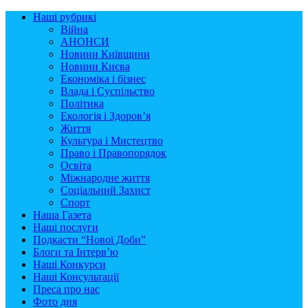
Наші рубрикі
Війна
АНОНСИ
Новини Київщини
Новини Києва
Економіка і бізнес
Влада і Суспільство
Політика
Екологія і Здоров’я
Життя
Культура і Мистецтво
Право і Правопорядок
Освіта
Міжнародне життя
Соціальний Захист
Спорт
Наша Газета
Наші послуги
Подкасти “Нової Доби”
Блоги та Інтерв’ю
Наші Конкурси
Наші Консультації
Преса про нас
Фото дня