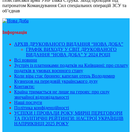
Повстанської армії УНР Ілька Струка. Захід проходив під
патронатом Командування Сил спеціальних операцій ЗСУ та
об’єднав
Інформація
АРХІВ ДРУКОВАНОГО ВИДАННЯ “НОВА ДОБА”
ГРАФІК ВИХОДУ У СВІТ ДРУКОВАНОГО
ВИДАННЯ “НОВА ДОБА” У 2024 РОЦІ
Всі новини
Зустріч із платниками податків на Київщині: про сплату
податків в умовах воєнного стану
Коли віра стає бронею: капелан отець Володимир
Кузнецов на передовій українського духу
Контакти:
Країна тримається не лише на героях: про силу
звичайної відповідальності
Наші послуги
Політика конфіденційності
УСПІХИ І ПРОВАЛИ РОКУ, МИРНІ ПЕРЕГОВОРИ
ТА ПОЛІТИЧНІ РЕЙТИНГИ: НАСТРОЇ УКРАЇНЦІВ
НАПРИКІНЦІ 2025 РОКУ