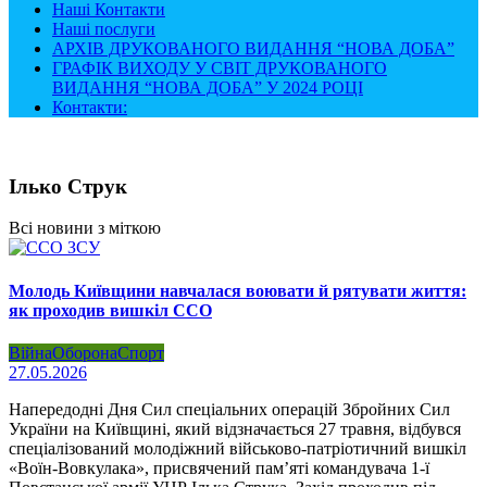
Наші Контакти
Наші послуги
АРХІВ ДРУКОВАНОГО ВИДАННЯ “НОВА ДОБА”
ГРАФІК ВИХОДУ У СВІТ ДРУКОВАНОГО
ВИДАННЯ “НОВА ДОБА” У 2024 РОЦІ
Контакти:
Ілько Струк
Всі новини з міткою
Молодь Київщини навчалася воювати й рятувати життя:
як проходив вишкіл ССО
Війна
Оборона
Спорт
27.05.2026
Напередодні Дня Сил спеціальних операцій Збройних Сил
України на Київщині, який відзначається 27 травня, відбувся
спеціалізований молодіжний військово-патріотичний вишкіл
«Воїн-Вовкулака», присвячений пам’яті командувача 1-ї