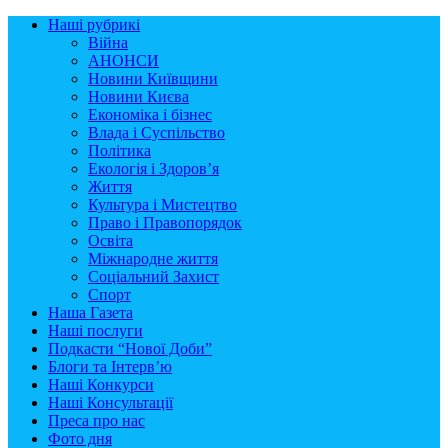
Наші рубрикі
Війна
АНОНСИ
Новини Київщини
Новини Києва
Економіка і бізнес
Влада і Суспільство
Політика
Екологія і Здоров’я
Життя
Культура і Мистецтво
Право і Правопорядок
Освіта
Міжнародне життя
Соціальний Захист
Спорт
Наша Газета
Наші послуги
Подкасти “Нової Доби”
Блоги та Інтерв’ю
Наші Конкурси
Наші Консультації
Преса про нас
Фото дня