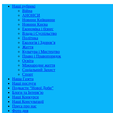
Наші рубрикі
Війна
АНОНСИ
Новини Київщини
Новини Києва
Економіка і бізнес
Влада і Суспільство
Політика
Екологія і Здоров’я
Життя
Культура і Мистецтво
Право і Правопорядок
Освіта
Міжнародне життя
Соціальний Захист
Спорт
Наша Газета
Наші послуги
Подкасти “Нової Доби”
Блоги та Інтерв’ю
Наші Конкурси
Наші Консультації
Преса про нас
Фото дня