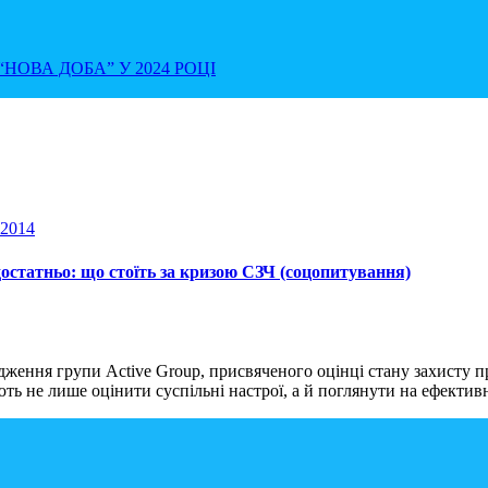
НОВА ДОБА” У 2024 РОЦІ
остатньо: що стоїть за кризою СЗЧ (соцопитування)
дження групи Active Group, присвяченого оцінці стану захисту 
ть не лише оцінити суспільні настрої, а й поглянути на ефектив