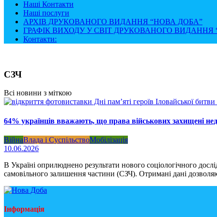
Наші Контакти
Наші послуги
АРХІВ ДРУКОВАНОГО ВИДАННЯ “НОВА ДОБА”
ГРАФІК ВИХОДУ У СВІТ ДРУКОВАНОГО ВИДАННЯ “
Контакти:
СЗЧ
Всі новини з міткою
64% українців вважають, що права військових захищені нед
Війна
Влада і Суспільство
Мобілізація
10.06.2026
В Україні оприлюднено результати нового соціологічного дослі
самовільного залишення частини (СЗЧ). Отримані дані дозволяю
Інформація