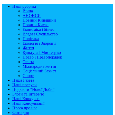
Наші рубрикі
Війна
АНОНСИ
Новини Київщини
Новини Києва
Економіка і бізнес
Влада і Суспільство
Політика
Екологія і Здоров’я
Життя
Культура і Мистецтво
Право і Правопорядок
Освіта
Міжнародне життя
Соціальний Захист
Спорт
Наша Газета
Наші послуги
Подкасти “Нової Доби”
Блоги та Інтерв’ю
Наші Конкурси
Наші Консультації
Преса про нас
Фото дня