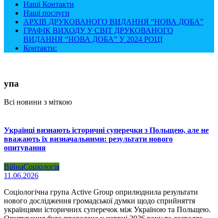
Наші Контакти
Наші послуги
АРХІВ ДРУКОВАНОГО ВИДАННЯ “НОВА ДОБА”
ГРАФІК ВИХОДУ У СВІТ ДРУКОВАНОГО
ВИДАННЯ “НОВА ДОБА” У 2024 РОЦІ
Контакти:
упа
Всі новини з міткою
Українці визнають історичні суперечки з Польщею, але не
вважають їх визначальними: результати нового
опитування
Війна
Соціологія
11.06.2026
Соціологічна група Active Group оприлюднила результати
нового дослідження громадської думки щодо сприйняття
українцями історичних суперечок між Україною та Польщею.