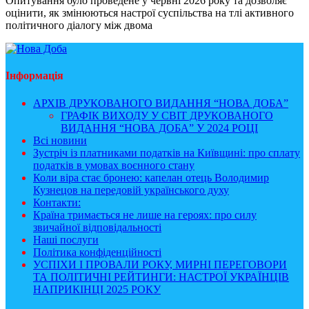
Опитування було проведене у червні 2026 року та дозволяє
оцінити, як змінюються настрої суспільства на тлі активного
політичного діалогу між двома
Інформація
АРХІВ ДРУКОВАНОГО ВИДАННЯ “НОВА ДОБА”
ГРАФІК ВИХОДУ У СВІТ ДРУКОВАНОГО
ВИДАННЯ “НОВА ДОБА” У 2024 РОЦІ
Всі новини
Зустріч із платниками податків на Київщині: про сплату
податків в умовах воєнного стану
Коли віра стає бронею: капелан отець Володимир
Кузнецов на передовій українського духу
Контакти:
Країна тримається не лише на героях: про силу
звичайної відповідальності
Наші послуги
Політика конфіденційності
УСПІХИ І ПРОВАЛИ РОКУ, МИРНІ ПЕРЕГОВОРИ
ТА ПОЛІТИЧНІ РЕЙТИНГИ: НАСТРОЇ УКРАЇНЦІВ
НАПРИКІНЦІ 2025 РОКУ