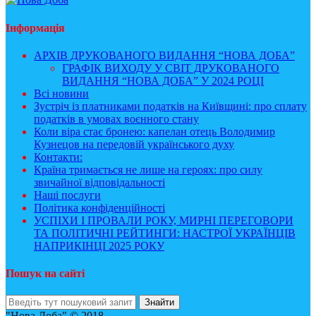
Інформація
АРХІВ ДРУКОВАНОГО ВИДАННЯ “НОВА ДОБА”
ГРАФІК ВИХОДУ У СВІТ ДРУКОВАНОГО
ВИДАННЯ “НОВА ДОБА” У 2024 РОЦІ
Всі новини
Зустріч із платниками податків на Київщині: про сплату
податків в умовах воєнного стану
Коли віра стає бронею: капелан отець Володимир
Кузнецов на передовій українського духу
Контакти:
Країна тримається не лише на героях: про силу
звичайної відповідальності
Наші послуги
Політика конфіденційності
УСПІХИ І ПРОВАЛИ РОКУ, МИРНІ ПЕРЕГОВОРИ
ТА ПОЛІТИЧНІ РЕЙТИНГИ: НАСТРОЇ УКРАЇНЦІВ
НАПРИКІНЦІ 2025 РОКУ
Пошук на сайті
"Нова Доба" © 2018