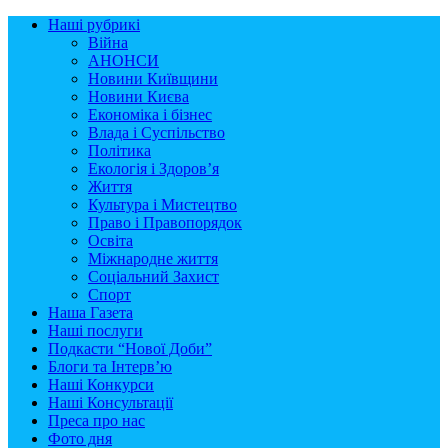
Наші рубрикі
Війна
АНОНСИ
Новини Київщини
Новини Києва
Економіка і бізнес
Влада і Суспільство
Політика
Екологія і Здоров’я
Життя
Культура і Мистецтво
Право і Правопорядок
Освіта
Міжнародне життя
Соціальний Захист
Спорт
Наша Газета
Наші послуги
Подкасти “Нової Доби”
Блоги та Інтерв’ю
Наші Конкурси
Наші Консультації
Преса про нас
Фото дня