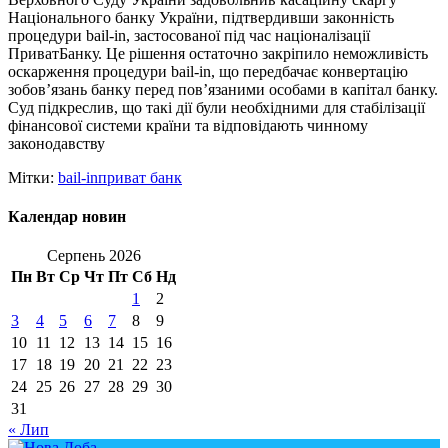
Національного банку України, підтвердивши законність
процедури bail-in, застосованої під час націоналізації
ПриватБанку. Це рішення остаточно закріпило неможливість
оскарження процедури bail-in, що передбачає конвертацію
зобов’язань банку перед пов’язаними особами в капітал банку.
Суд підкреслив, що такі дії були необхідними для стабілізації
фінансової системи країни та відповідають чинному
законодавству
Мітки:
bail-in
приват банк
Календар новин
Серпень 2026
Пн
Вт
Ср
Чт
Пт
Сб
Нд
1
2
3
4
5
6
7
8
9
10
11
12
13
14
15
16
17
18
19
20
21
22
23
24
25
26
27
28
29
30
31
« Лип