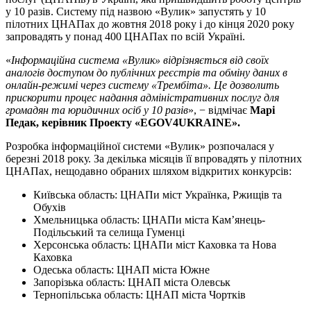
у 10 разів. Систему під назвою «Вулик» запустять у 10
пілотних ЦНАПах до жовтня 2018 року і до кінця 2020 року
запровадять у понад 400 ЦНАПах по всій Україні.
«
Інформаційна система «Вулик» відрізняється від своїх
аналогів доступом до публічних реєстрів та обміну даних в
онлайн-режимі через систему «Трембіта». Це дозволить
прискорити процес надання адміністративних послуг для
громадян та юридичних осіб у 10 разів
», − відмічає
Марі
Педак, керівник Проекту «EGOV4UKRAINE».
Розробка інформаційної системи «Вулик» розпочалася у
березні 2018 року. За декілька місяців її впровадять у пілотних
ЦНАПах, нещодавно обраних шляхом відкритих конкурсів:
Київська область: ЦНАПи міст Українка, Ржищів та
Обухів
Хмельницька область: ЦНАПи міста Кам’янець-
Подільський та селища Гуменці
Херсонська область: ЦНАПи міст Каховка та Нова
Каховка
Одеська область: ЦНАП міста Южне
Запорізька область: ЦНАП міста Олевськ
Тернопільська область: ЦНАП міста Чортків