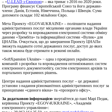
– «
U-LEAD з Європою
» – яка триває з 2016 по 2020 роки.
Програму фінансує Європейський Союз та його держави-
члени: Данія, Естонія, Німеччина, Польща і Швеція. Сума
допомоги складає 102 мільйони Євро.
Мета Проекту «EGOV4UKRAINE» – поліпшити надання
адміністративних послуг місцевими органами влади України
через розробку та впровадження електронної системи обміну
даними «Трембіта» та інформаційної системи «Вулик» для
ЦНАПів. Очкується, що до завершення Проекту ЦНАПи
зможуть надавати сотні державних послуг, доступ до яких
також можна буде отримати в режимі онлайн.
«SoftXpansion Ukraine» − одна з провідних українських
компаній з розробки та впровадження оптимізованих систем
електронного документообігу, систем електронних архівів та
портальних програмних рішень.
Центри надання адміністративних послуг – це державні
установи з надання різноманітних адміністративних послуг за
принципами «єдиного вікна» та «прозорого офісу».
За додатковою інформацією
звертайтеся до пані Марі Педак,
керівника Проекту «EGOV4UKRAINE», «Академія
електронного управління»: