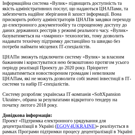
Інформаційна система «Вулик» підвищить доступність та
якість адміністративних послуг, що надаються ЦНАПами, та
забезпечить надійне зберігання й захист інформації. Вона
прискорить роботу адміністраторів ЦНАПів завдяки переходу
до електронного документообігу та спрощеному доступу до
даних державних реєстрів у режимі реального часу. «Вулик»
базуватиметься на «хмарних» технологіях, тому дозволить
надавати технічну підтримку дистанційно та швидко без
потреби наймати місцевих ІТ-спеціалістів.
ЦНАПи зможуть підключити систему «Вулик» за власним
бажанням і користуватися нею безкоштовно протягом усього
періоду реалізації Проекту до 2020 року. Пріоритет
надаватиметься новоствореним громадам і невеликим
ЦНАПам, які не можуть дозволити собі значні інвестиції в ІТ-
системи та набір ІТ-спеціалістів.
Систему розробляє українська ІТ-компанія «SoftXpansion
Ukraine», обрана за результатами відкритого тендеру на
початку лютого 2018 року.
Довідкова інформація:
Проект «Підтримка електронного урядування для
децентралізації в Україні (
EGOV4UKRAINE
)» реалізується в
рамках Програми підтримки процесу децентралізації в Україні