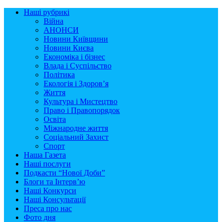
Наші рубрикі
Війна
АНОНСИ
Новини Київщини
Новини Києва
Економіка і бізнес
Влада і Суспільство
Політика
Екологія і Здоров’я
Життя
Культура і Мистецтво
Право і Правопорядок
Освіта
Міжнародне життя
Соціальний Захист
Спорт
Наша Газета
Наші послуги
Подкасти “Нової Доби”
Блоги та Інтерв’ю
Наші Конкурси
Наші Консультації
Преса про нас
Фото дня