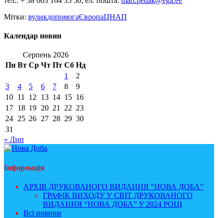
тел.: + 38 063 164 35 50, ел. пошта:
mari.pedak@ega.ee
Мітки:
вулик
допомога
Європа
ЦНАП
Календар новин
Серпень 2026
Пн
Вт
Ср
Чт
Пт
Сб
Нд
1
2
3
4
5
6
7
8
9
10
11
12
13
14
15
16
17
18
19
20
21
22
23
24
25
26
27
28
29
30
31
« Лип
Інформація
АРХІВ ДРУКОВАНОГО ВИДАННЯ “НОВА ДОБА”
ГРАФІК ВИХОДУ У СВІТ ДРУКОВАНОГО
ВИДАННЯ “НОВА ДОБА” У 2024 РОЦІ
Всі новини