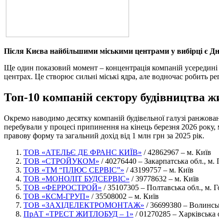
Після Києва найбільшими міськими центрами у вибірці є Дні
Ще один показовий момент – концентрація компаній усередині о
центрах. Це створює сильні міські ядра, але водночас робить ре
Топ-10 компаній сектору будівництва ж
Окремо наводимо десятку компаній будівельної галузі ранжова
перебували у процесі припинення на кінець березня 2026 року,
правову форму та загальний дохід від 1 млн грн за 2025 рік.
ТОВ «АТЕЛЬЄ ДЕ ФРАНС КИЇВ»
/ 42862967 – м. Київ
ТОВ «СТРОЙУКОМ»
/ 40276440 – Закарпатська обл., м.
ТОВ «ТМ “ПЛЮС СЕРВІС”»
/ 43199757 – м. Київ
ТОВ «МОНОЛІТ БУДСЕРВІС»
/ 39778632 – м. Київ
ТОВ «ФЕРРОСТРОЙ»
/ 35107305 – Полтавська обл., м. 
ТОВ «КСМ-ГРУП»
/ 35508002 – м. Київ
ТОВ «ЗАХІДЕЛЕКТРОМОНТАЖ»
/ 36699380 – Волинськ
ПрАТ «ТРЕСТ ЖИТЛОБУД – 1»
/ 01270285 – Харківська о