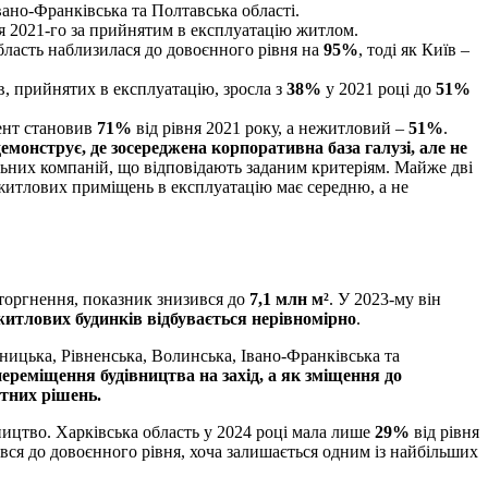
вано-Франківська та Полтавська області.
я 2021-го за прийнятим в експлуатацію житлом.
область наблизилася до довоєнного рівня на
95%
, тоді як Київ –
в, прийнятих в експлуатацію, зросла з
38%
у 2021 році до
51%
ент становив
71%
від рівня 2021 року, а нежитловий –
51%
.
демонструє, де зосереджена корпоративна база галузі, але не
ьних компаній, що відповідають заданим критеріям. Майже дві
житлових приміщень в експлуатацію має середню, а не
торгнення, показник знизився до
7,1 млн м²
. У 2023-му він
житлових будинків відбувається нерівномірно
.
ницька, Рівненська, Волинська, Івано-Франківська та
ереміщення будівництва на захід, а як зміщення до
атних рішень.
ництво. Харківська область у 2024 році мала лише
29%
від рівня
увся до довоєнного рівня, хоча залишається одним із найбільших