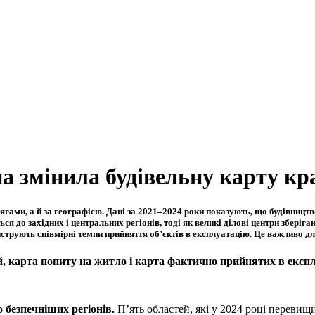
на змінила будівельну карту кр
гами, а й за географією. Дані за 2021–2024 роки показують, що
будівництв
я до західних і центральних регіонів, тоді як великі ділові центри збері
нструють співмірні темпи прийняття об’єктів в експлуатацію. Це важливо д
, карта попиту на житло і карта фактично прийнятих в експ
 безпечніших регіонів.
П’ять областей, які у 2024 році перевищ