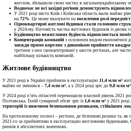
житлом, збільшили свою частку в загальноукраїнському об
Водночас не всі західні регіони демонструють відновле
У 2021 році місто Київ і Київська область мали майже рі
на
72%
. Це може вказувати на
посилення ролі передміст
Одноквартирні житлові будинки стали головним струк
у 2024-му. Натомість частка житлових будинків із двома 
Будівництво нежитлових будівель відновлюється поміт
Концентрація компаній
з основним видом економічної д
завжди прямо корелює з динамікою прийняття квадрат
третини з них сконцентровані у шести регіонах, але час
найбільшу кількість компаній.
Житлове будівництво
У 2021 році в Україні прийняли в експлуатацію
11,4 млн м²
жит
майже не змінився –
7,4 млн м²
, а у 2024 році зріс до
9,8 млн м²
У 2024 році п’ять областей перевищили власний рівень 2021 р
Полтавська. Їхній сумарний обсяг зріс із
1,6 млн м²
у 2021 році
територій із нижчими безпековими ризиками, стійкішим л
На протилежному полюсі – регіони, де безпекові ризики та, як 
2021-го за прийнятими в експлуатацію житловими будинками,
ринків в абсолютних значеннях.