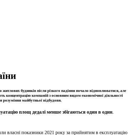
аїни
о
житлових будинків після різкого падіння почало відновлюватися, але
гають концентрацію компаній з основним видом економічної діяльності
ля розуміння майбутньої відбудови.
луатацію площ дедалі менше збігаються один в один
.
или власні показники 2021 року за прийнятим в експлуатацію