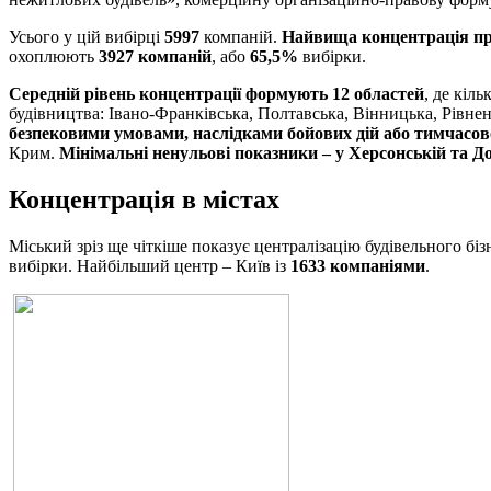
Усього у цій вибірці
5997
компаній.
Найвища концентрація прип
охоплюють
3927 компаній
, або
65,5%
вибірки.
Середній рівень концентрації формують 12 областей
, де кіл
будівництва: Івано-Франківська, Полтавська, Вінницька, Рівнен
безпековими умовами, наслідками бойових дій або тимчасово
Крим.
Мінімальні ненульові показники – у Херсонській та Д
Концентрація в містах
Міський зріз ще чіткіше показує централізацію будівельного біз
вибірки. Найбільший центр – Київ із
1633 компаніями
.