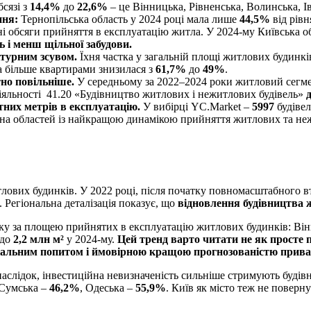
сязі з
14,4%
до
22,6%
– це Вінницька, Рівненська, Волинська, І
ння:
Тернопільська область у 2024 році мала лише
44,5%
від рівн
вні обсяги прийняття в експлуатацію житла. У 2024-му Київська 
ь і менш щільної забудови.
турним зсувом.
Їхня частка у загальній площі житлових будинкі
та більше квартирами знизилася з
61,7%
до
49%
.
но повільніше.
У середньому за 2022–2024 роки житловий сегм
іяльності 41.20 «Будівництво житлових і нежитлових будівель»
них метрів в експлуатацію.
У вибірці YC.Market –
5997
будівел
тина областей із найкращою динамікою прийняття житлових та не
лових будинків. У 2022 році, після початку повномасштабного в
. Регіональна деталізація показує, що
відновлення будівництва 
оку за площею прийнятих в експлуатацію житлових будинків: Він
 до
2,2 млн м²
у 2024-му.
Цей тренд варто читати не як просте п
окальним попитом і ймовірною кращою прогнозованістю прив
наслідок, інвестиційна невизначеність сильніше стримують будів
 Сумська –
46,2%
, Одеська –
55,9%
. Київ як місто теж не поверн