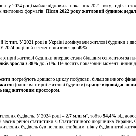
сть у 2024 році майже відновила показник 2021 року, тоді як ст
их житлових форматів.
Після 2022 року житловий будинок дедал
й їх тип. У 2021 році в Україні домінували житлові будинки з дв
У 2024 році цей сегмент знизився до
49%
.
квартирні житлові будинки вперше стали більшим сегментом за п
ків зросла з
38%
до
51%
. Це досить показовий момент: індив
роєкти потребують довшого циклу побудови, більш значного фінанс
е житло
(одноквартирні житлові будинки)
краще відповідає попи
ль над житловим простором.
тлових будівель. У 2024 році –
2,7 млн м²
, тобто
54,4%
від дово
й масив річної статистики зі Статистичного щорічника України.
ежитлових будівель був не лише глибшим, ніж у будівництві житл