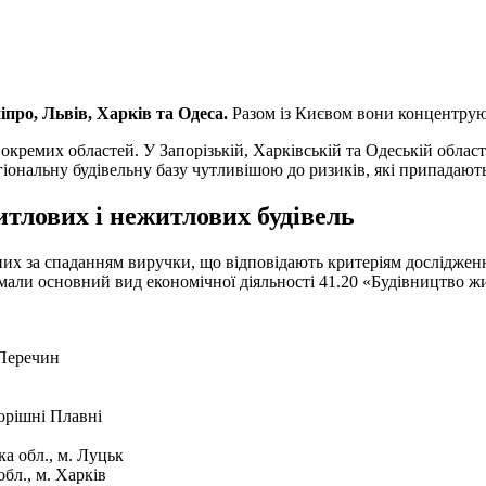
про, Львів, Харків та Одеса.
Разом із Києвом вони концентру
кремих областей. У Запорізькій, Харківській та Одеській облас
гіональну будівельну базу чутливішою до ризиків, які припадають 
итлових і нежитлових будівель
них за спаданням виручки, що відповідають критеріям дослідже
 мали основний вид економічної діяльності 41.20 «Будівництво ж
 Перечин
Горішні Плавні
а обл., м. Луцьк
бл., м. Харків