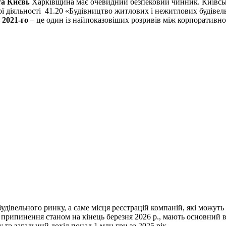
а Києві.
Харківщина має очевидний безпековий чинник. Київсь
ї діяльності 41.20 «Будівництво житлових і нежитлових будівел
 2021-го
– це один із найпоказовіших розривів між корпоративн
дівельного ринку, а саме місця реєстрацій компаній, які можуть
припинення станом на кінець березня 2026 р., мають основний в
та загальний дохід понад 1 млн грн за 2025 рік.