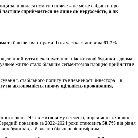
олиця залишилася помітно нижче – це може свідчити про
і частіше сприймається не лише як нерухомість, а як
ома та більше квартирами. Їхня частка становила
61,7%
лощею прийняття в експлуатацію, ніж житлові будинки з двома
ідуальне житло стало більшим сегментом за площею прийняття в
ування, стабільного попиту та впевненості інвестора – в
ту на автономність, нижчу щільність проживання,
єнного рівня. Як і в житловому сегменті, порівняння охоплює
 Середній показник за 2022–2024 роки становить
50,7%
від рівня
ових будинків, а й значно більш нерівномірним.