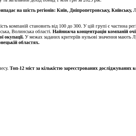
адає на шість регіонів: Київ, Дніпропетровську, Київську, Л
ькість компаній становить від 100 до 300. У цій групі є частина 
ська, Волинська області.
Найнижча концентрація компаній очі
ї окупації.
У межах заданих критеріїв нульові значення мають Л
онецькій областях.
несу.
Топ-12 міст за кількістю зареєстрованих досліджуваних 