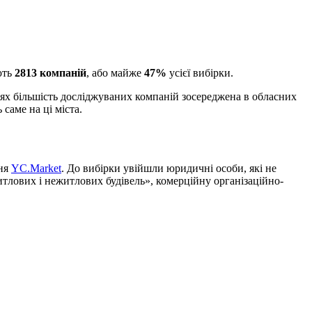
ють
2813 компаній
, або майже
47%
усієї вибірки.
тях більшість досліджуваних компаній зосереджена в обласних
саме на ці міста.
ння
YC.Market
. До вибірки увійшли юридичні особи, які не
итлових і нежитлових будівель», комерційну організаційно-