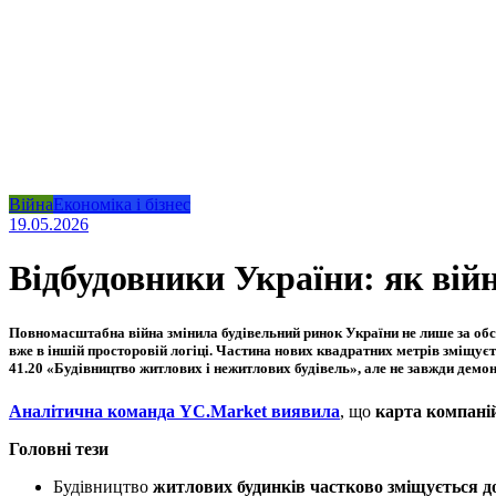
Війна
Економіка і бізнес
19.05.2026
Відбудовники України: як вій
Повномасштабна війна змінила будівельний ринок України не лише за обся
вже в іншій просторовій логіці.
Частина нових квадратних метрів зміщуєтьс
41.20 «Будівництво житлових і нежитлових будівель», але не завжди демо
Аналітична команда YC.Market виявила
, що
карта компаній
Головні тези
Будівництво
житлових будинків частково зміщується до