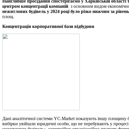
Найглибше просідання спостерігаємо у Харківській області т
центром концентрації компаній
з основним видом економічно
нежитлових будівель у 2024 році було різко нижчим за рівень
площ.
Концентрація корпоративної бази відбудови
Дані аналітичної системи YC.Market показують іншу площину бу
вибірки увійшли юридичні особи, що не перебувають у процесі 
нежитлових будівель», комерційну організаційно-правову форму 