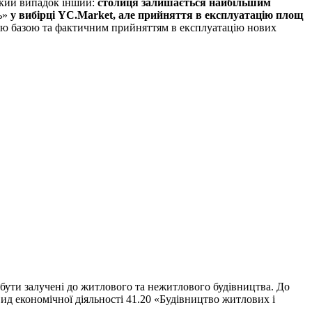
кий випадок інший:
столиця залишається найбільшим
ь»
у вибірці YC.Market, але прийняття в експлуатацію площ
ою базою та фактичним прийняттям в експлуатацію нових
 бути залучені до житлового та нежитлового будівництва. До
ид економічної діяльності 41.20 «Будівництво житлових і