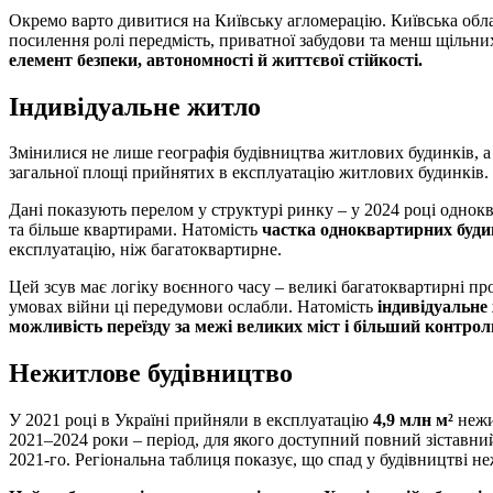
Окремо варто дивитися на Київську агломерацію. Київська обла
посилення ролі передмість, приватної забудови та менш щільн
елемент безпеки, автономності й життєвої стійкості.
Індивідуальне житло
Змінилися не лише географія будівництва житлових будинків, а 
загальної площі прийнятих в експлуатацію житлових будинків. 
Дані показують перелом у структурі ринку – у 2024 році одно
та більше квартирами. Натомість
частка одноквартирних будин
експлуатацію, ніж багатоквартирне.
Цей зсув має логіку воєнного часу – великі багатоквартирні п
умовах війни ці передумови ослабли. Натомість
індивідуальн
можливість переїзду за межі великих міст і більший контро
Нежитлове будівництво
У 2021 році в Україні прийняли в експлуатацію
4,9 млн м²
нежи
2021–2024 роки – період, для якого доступний повний зіставни
2021-го. Регіональна таблиця показує, що спад у будівництві н