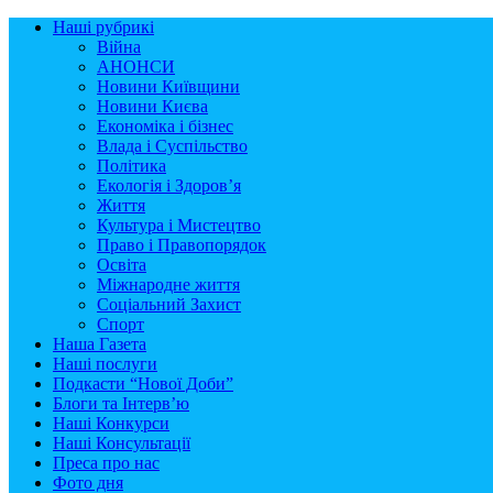
Наші рубрикі
Війна
АНОНСИ
Новини Київщини
Новини Києва
Економіка і бізнес
Влада і Суспільство
Політика
Екологія і Здоров’я
Життя
Культура і Мистецтво
Право і Правопорядок
Освіта
Міжнародне життя
Соціальний Захист
Спорт
Наша Газета
Наші послуги
Подкасти “Нової Доби”
Блоги та Інтерв’ю
Наші Конкурси
Наші Консультації
Преса про нас
Фото дня