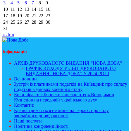
3
4
5
6
7
8
9
10
11
12
13
14
15
16
17
18
19
20
21
22
23
24
25
26
27
28
29
30
31
« Лип
Інформація
АРХІВ ДРУКОВАНОГО ВИДАННЯ “НОВА ДОБА”
ГРАФІК ВИХОДУ У СВІТ ДРУКОВАНОГО
ВИДАННЯ “НОВА ДОБА” У 2024 РОЦІ
Всі новини
Зустріч із платниками податків на Київщині: про сплату
податків в умовах воєнного стану
Коли віра стає бронею: капелан отець Володимир
Кузнецов на передовій українського духу
Контакти:
Країна тримається не лише на героях: про силу
звичайної відповідальності
Наші послуги
Політика конфіденційності