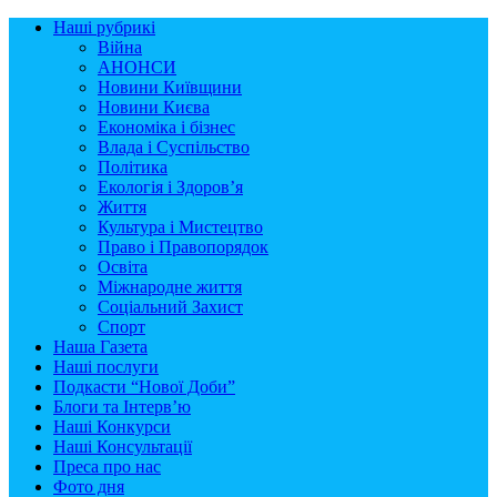
Наші рубрикі
Війна
АНОНСИ
Новини Київщини
Новини Києва
Економіка і бізнес
Влада і Суспільство
Політика
Екологія і Здоров’я
Життя
Культура і Мистецтво
Право і Правопорядок
Освіта
Міжнародне життя
Соціальний Захист
Спорт
Наша Газета
Наші послуги
Подкасти “Нової Доби”
Блоги та Інтерв’ю
Наші Конкурси
Наші Консультації
Преса про нас
Фото дня