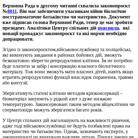
Верховна Рада в другому читанні схвалила законопроєкт
№
8011
. Він має забезпечити учасникам війни біологічне
посттравматичне батьківство чи материнство. Документ
вже підписав голова Верховної Ради, тепер це має зробити
президент. Аналітики Центру спільних дій
пояснили
, які
новації вроваджує законопроєкт та які норми необхідно
допрацювати.
Згідно із законопроєктом,військовослужбовці та поліцейські,
які виконують завдання в районах бойових дій, зможуть
безкоштовно зберегти репродуктивні клітини. Їм не потрібно
буде платити за забір і консервацію власного біологічного
матеріалу. Тож вони зможуть мати власних дітей, навіть якщо
втратять репродуктивні функції внаслідок поранення, травми
або контузії.
Зберігатимуть статеві клітини методом кріоконсервації –
біоматеріал зануюють у рідкий азот з дуже низькою
температурою. Законсервовані таким методом яйцеклітини чи
сперматозоїди можуть зберігатися багато років.
У Центрі спільних дій наголошують на важливості рішення,
адже тоді військовослужбовці не будуть позбавлені права на
материнство чи батьківство. Однак, зазначають експерти, у
законопроєкті не врахували важливу деталь. Проєкт закону не