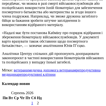
передбачає, чи можна в разі смерті військовослужбовців або
поліцейських використати їхній біоматеріал для забезпечення
посмертного батьківства або материнства за згоди іншого
члена подружжя. Наприклад, чи зможе дружина загиблого
бійця за бажання зробити штучне запліднення із
використанням відібраного матеріалу.
«Надалі має бути постанова Кабміну про порядок відібрання і
збереження біоматеріалу військовослужбовців. У документі
варто врахувати також обставини щодо посмертного
батьківства», — зазначає аналітикиня Юлія Пʼєцко.
Аналітики Центру спільних дій пропонують доопрацювати
законопроєкт в частині використання біоматеріалів військових
та поліцейських у випадку їхньої загибелі.
Мітки:
ветерани
медична допомога ветеранам
репродуктивна
медицина
репродуктивні клітини
Календар новин
Серпень 2026
Пн
Вт
Ср
Чт
Пт
Сб
Нд
1
2