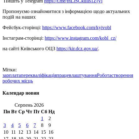
Пишіть у Telegram
https://t.me/fnLlSCkuIls1ZjVi
Пропонуємо ознайомитися з інформацією щодо актуальних
подій на наших
Фейсбук-сторінці:
https://www.facebook.com/kyivobl
Інстаграм-сторінці:
https://www.instagram.com/kobl_cz/
на сайті Київського ОЦЗ
https://kir.dcz.gov.ua/
.
Мітки:
зарплата
перекваліфікація
працевлаштування
Робота
створення
робочих місць
Календар новин
Серпень 2026
Пн
Вт
Ср
Чт
Пт
Сб
Нд
1
2
3
4
5
6
7
8
9
10
11
12
13
14
15
16
17
18
19
20
21
22
23