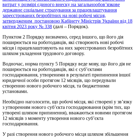
витрат у розмірі єдиного внеску на загальнообов’язкове
державне соціальне страхування за працевлаштування
зареєстрованих безробітних на нові робочі місця,
затвердженим постановою Кабінету Міністрів України від 18
квітня 2023 року № 338
(далі – Порядок).
Пунктом 2 Порядку визначено, серед іншого, що його дія
поширюється на роботодавців, які створюють нові робочі
місця і працевлаштовують на них зареєстрованих безробітних
шляхом укладення трудового договору.
Водночас, норма пункту 5 Порядку веде мову, що його дія не
поширюється на роботодавців, які є суб’єктами
господарювання, утвореними в результаті припинення іншої
юридичної особи протягом 12 місяців, що передували
створенню нового робочого місця, та бюджетними
установами.
Необхідно наголосити, що робочі місця, які створені у зв’язку
з утворенням нового суб’єкта господарювання (крім тих, що
утворені шляхом припинення), вважаються новими протягом
12 місяців з моменту утворення нового суб’єкта
господарювання.
У разі створення нового робочого місця шляхом збільшення