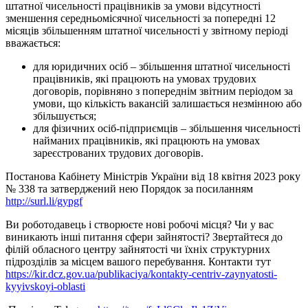
штатної чисельності працівників за умови відсутності
зменшення середньомісячної чисельності за попередні 12
місяців збільшенням штатної чисельності у звітному періоді
вважається:
для юридичних осіб – збільшення штатної чисельності
працівників, які працюють на умовах трудових
договорів, порівняно з попереднім звітним періодом за
умови, що кількість вакансій залишається незмінною або
збільшується;
для фізичних осіб-підприємців – збільшення чисельності
найманих працівників, які працюють на умовах
зареєстрованих трудових договорів.
Постанова Кабінету Міністрів України від 18 квітня 2023 року
№ 338 та затверджений нею Порядок за посиланням
http://surl.li/gypgf
Ви роботодавець і створюєте нові робочі місця? Чи у вас
виникають інші питання сфери зайнятості? Звертайтеся до
філій обласного центру зайнятості чи їхніх структурних
підрозділів за місцем вашого перебування. Контакти тут
https://kir.dcz.gov.ua/publikaciya/kontakty-centriv-zaynyatosti-
kyyivskoyi-oblasti