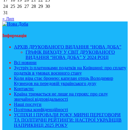
24
25
26
27
28
29
30
31
« Лип
Інформація
АРХІВ ДРУКОВАНОГО ВИДАННЯ “НОВА ДОБА”
ГРАФІК ВИХОДУ У СВІТ ДРУКОВАНОГО
ВИДАННЯ “НОВА ДОБА” У 2024 РОЦІ
Всі новини
Зустріч із платниками податків на Київщині: про сплату
податків в умовах воєнного стану
Коли віра стає бронею: капелан отець Володимир
Кузнецов на передовій українського духу
Контакти:
Країна тримається не лише на героях: про силу
звичайної відповідальності
Наші послуги
Політика конфіденційності
УСПІХИ І ПРОВАЛИ РОКУ, МИРНІ ПЕРЕГОВОРИ
ТА ПОЛІТИЧНІ РЕЙТИНГИ: НАСТРОЇ УКРАЇНЦІВ
НАПРИКІНЦІ 2025 РОКУ