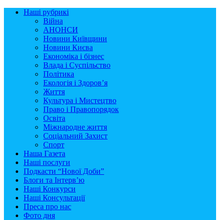
Наші рубрикі
Війна
АНОНСИ
Новини Київщини
Новини Києва
Економіка і бізнес
Влада і Суспільство
Політика
Екологія і Здоров’я
Життя
Культура і Мистецтво
Право і Правопорядок
Освіта
Міжнародне життя
Соціальний Захист
Спорт
Наша Газета
Наші послуги
Подкасти “Нової Доби”
Блоги та Інтерв’ю
Наші Конкурси
Наші Консультації
Преса про нас
Фото дня