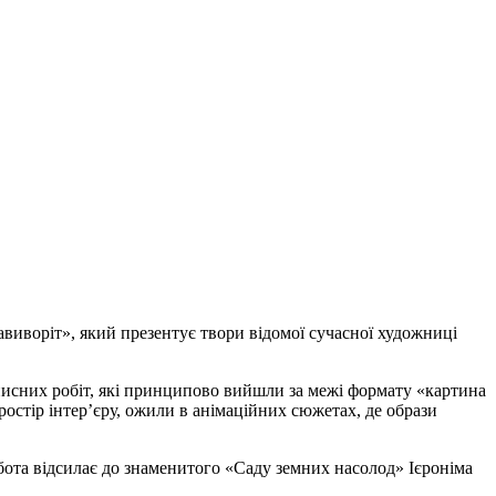
виворіт», який презентує твори відомої сучасної художниці
писних робіт, які принципово вийшли за межі формату «картина
остір інтер’єру, ожили в анімаційних сюжетах, де образи
обота відсилає до знаменитого «Саду земних насолод» Ієроніма