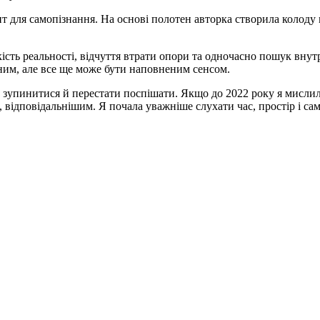
нт для самопізнання. На основі полотен авторка створила колод
сть реальності, відчуття втрати опори та одночасно пошук внутр
ьним, але все ще може бути наповненим сенсом.
е зупинитися й перестати поспішати. Якщо до 2022 року я мислил
відповідальнішим. Я почала уважніше слухати час, простір і саму