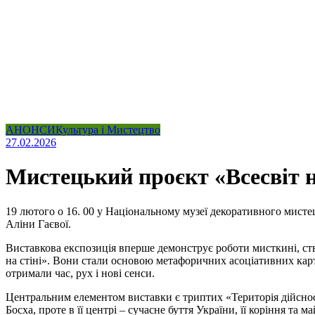
АНОНСИ
Культура і Мистецтво
27.02.2026
Мистецький проєкт «Всесвіт 
19 лютого о 16. 00 у Національному музеї декоративного мисте
Аліни Гаєвої.
Виставкова експозиція вперше демонструє роботи мисткині, ств
на стіні». Вони стали основою метафоричних асоціативних карт
отримали час, рух і нові сенси.
Центральним елементом виставки є триптих «Територія дійсност
Босха, проте в її центрі – сучасне буття України, її коріння та м