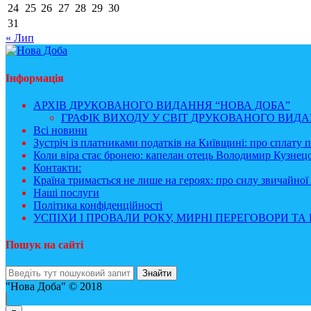
24
25
26
27
28
29
30
31
« Лип
Інформація
АРХІВ ДРУКОВАНОГО ВИДАННЯ “НОВА ДОБА”
ГРАФІК ВИХОДУ У СВІТ ДРУКОВАНОГО ВИДАН
Всі новини
Зустріч із платниками податків на Київщині: про сплату 
Коли віра стає бронею: капелан отець Володимир Кузнецо
Контакти:
Країна тримається не лише на героях: про силу звичайної 
Наші послуги
Політика конфіденційності
УСПІХИ І ПРОВАЛИ РОКУ, МИРНІ ПЕРЕГОВОРИ ТА 
Пошук на сайті
"Нова Доба" © 2018