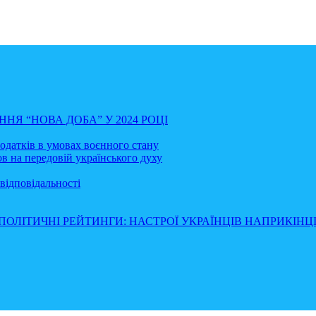
НЯ “НОВА ДОБА” У 2024 РОЦІ
податків в умовах воєнного стану
в на передовій українського духу
відповідальності
ПОЛІТИЧНІ РЕЙТИНГИ: НАСТРОЇ УКРАЇНЦІВ НАПРИКІНЦІ