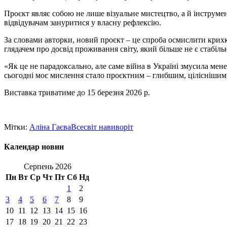
Проєкт являє собою не лише візуальне мистецтво, а й інструме
відвідувачам зануритися у власну рефлексію.
За словами авторки, новий проєкт – це спроба осмислити крихкі
глядачем про досвід проживання світу, який більше не є стабіл
«Як це не парадоксально, але саме війна в Україні змусила мен
сьогодні моє мислення стало проєктним – глибшим, ціліснішим, 
Виставка триватиме до 15 березня 2026 р.
Мітки:
Аліна Гаєва
Всесвіт навиворіт
Календар новин
Серпень 2026
Пн
Вт
Ср
Чт
Пт
Сб
Нд
1
2
3
4
5
6
7
8
9
10
11
12
13
14
15
16
17
18
19
20
21
22
23