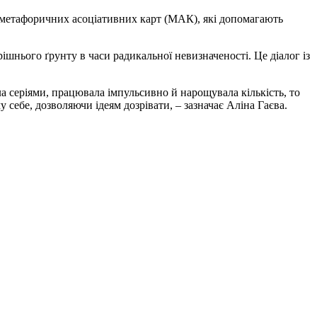
у метафоричних асоціативних карт (МАК), які допомагають
ішнього ґрунту в часи радикальної невизначеності. Це діалог із
а серіями, працювала імпульсивно й нарощувала кількість, то
 себе, дозволяючи ідеям дозрівати, – зазначає Аліна Гаєва.