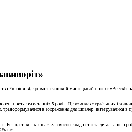
навиворіт»
цтва України відкривається новий мистецький проєкт «Всесвіт на
орені протягом останніх 5 років. Це комплекс графічних і живо
, трансформувалися в зображення для шпалер, інтегрувалися в пр
і. Безпідставна країна». За своєю складністю та деталізацією р
айбутнє.