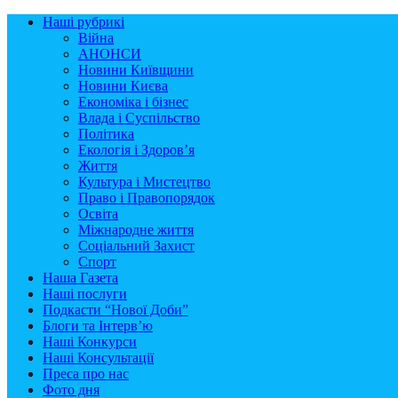
Наші рубрикі
Війна
АНОНСИ
Новини Київщини
Новини Києва
Економіка і бізнес
Влада і Суспільство
Політика
Екологія і Здоров’я
Життя
Культура і Мистецтво
Право і Правопорядок
Освіта
Міжнародне життя
Соціальний Захист
Спорт
Наша Газета
Наші послуги
Подкасти “Нової Доби”
Блоги та Інтерв’ю
Наші Конкурси
Наші Консультації
Преса про нас
Фото дня