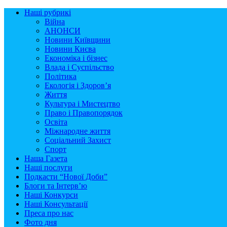
Наші рубрикі
Війна
АНОНСИ
Новини Київщини
Новини Києва
Економіка і бізнес
Влада і Суспільство
Політика
Екологія і Здоров’я
Життя
Культура і Мистецтво
Право і Правопорядок
Освіта
Міжнародне життя
Соціальний Захист
Спорт
Наша Газета
Наші послуги
Подкасти “Нової Доби”
Блоги та Інтерв’ю
Наші Конкурси
Наші Консультації
Преса про нас
Фото дня