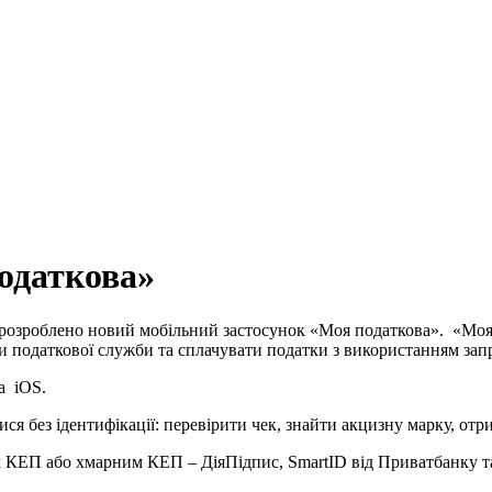
одаткова»
розроблено новий мобільний застосунок «Моя податкова». «Моя 
си податкової служби та сплачувати податки з використанням з
а iOS.
я без ідентифікації: перевірити чек, знайти акцизну марку, отр
им КЕП або хмарним КЕП – ДіяПідпис, SmartID від Приватбанку та