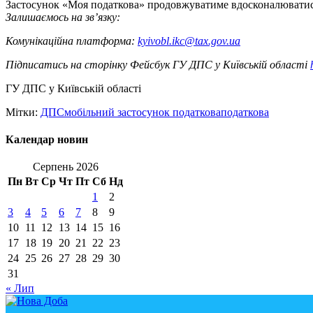
Застосунок «Моя податкова» продовжуватиме вдосконалюватис
Залишаємось на зв’язку:
Комунікаційна платформа:
kyivobl.ikc@tax.gov.ua
Підписатись на сторінку Фейсбук ГУ ДПС у Київській області
ГУ ДПС у Київській області
Мітки:
ДПС
мобільний застосунок податкова
податкова
Календар новин
Серпень 2026
Пн
Вт
Ср
Чт
Пт
Сб
Нд
1
2
3
4
5
6
7
8
9
10
11
12
13
14
15
16
17
18
19
20
21
22
23
24
25
26
27
28
29
30
31
« Лип