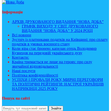
Інформація
АРХІВ ДРУКОВАНОГО ВИДАННЯ “НОВА ДОБА”
ГРАФІК ВИХОДУ У СВІТ ДРУКОВАНОГО
ВИДАННЯ “НОВА ДОБА” У 2024 РОЦІ
Всі новини
Зустріч із платниками податків на Київщині: про сплату
податків в умовах воєнного стану
Коли віра стає бронею: капелан отець Володимир
Кузнецов на передовій українського духу
Контакти:
Країна тримається не лише на героях: про силу
звичайної відповідальності
Наші послуги
Політика конфіденційності
УСПІХИ І ПРОВАЛИ РОКУ, МИРНІ ПЕРЕГОВОРИ
ТА ПОЛІТИЧНІ РЕЙТИНГИ: НАСТРОЇ УКРАЇНЦІВ
НАПРИКІНЦІ 2025 РОКУ
Пошук на сайті