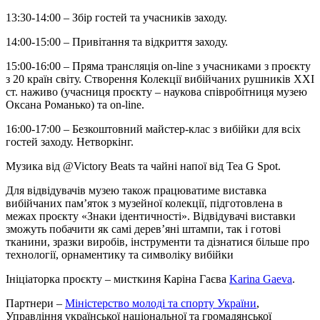
13:30-14:00 – Збір гостей та учасників заходу.
14:00-15:00 – Привітання та відкриття заходу.
15:00-16:00 – Пряма трансляція on-line з учасниками з проєкту
з 20 країн світу. Створення Колекції вибійчаних рушників XXI
ст. наживо (учасниця проєкту – наукова співробітниця музею
Оксана Романько) та on-line.
16:00-17:00 – Безкоштовний майстер-клас з вибійки для всіх
гостей заходу. Нетворкінг.
Музика від @Victory Beats та чайні напої від Tea G Spot.
Для відвідувачів музею також працюватиме виставка
вибійчаних пам’яток з музейної колекції, підготовлена в
межах проєкту «Знаки ідентичності». Відвідувачі виставки
зможуть побачити як самі дерев’яні штампи, так і готові
тканини, зразки виробів, інструменти та дізнатися більше про
технології, орнаментику та символіку вибійки
Ініціаторка проєкту – мисткиня Каріна Гаєва
Karina Gaeva
.
Партнери –
Міністерство молоді та спорту України
,
Управління української національної та громадянської