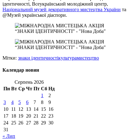
ідентичності, Всеукраїнський молодіжний центр,
Національний музей декоративного мистецтва України
та
@Музей української діаспори.
Мітки:
знаки ідентичності
культура
мистецтво
Календар новин
Серпень 2026
Пн
Вт
Ср
Чт
Пт
Сб
Нд
1
2
3
4
5
6
7
8
9
10
11
12
13
14
15
16
17
18
19
20
21
22
23
24
25
26
27
28
29
30
31
« Лип