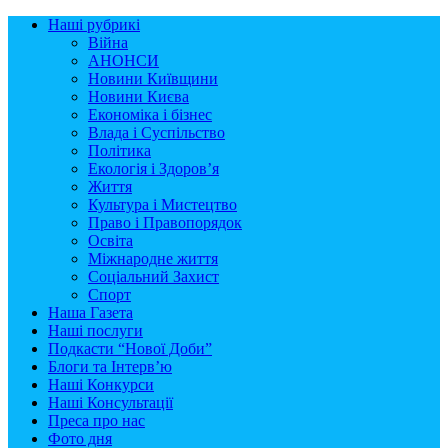
Наші рубрикі
Війна
АНОНСИ
Новини Київщини
Новини Києва
Економіка і бізнес
Влада і Суспільство
Політика
Екологія і Здоров’я
Життя
Культура і Мистецтво
Право і Правопорядок
Освіта
Міжнародне життя
Соціальний Захист
Спорт
Наша Газета
Наші послуги
Подкасти “Нової Доби”
Блоги та Інтерв’ю
Наші Конкурси
Наші Консультації
Преса про нас
Фото дня