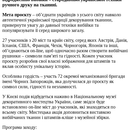
ручного друку на тканині.
Мета проєкту
– обʼєднати українців з усього світу навколо
автентичної української традиції декорування тканини,
привернути увагу до давньої техніки вибійки та
популяризувати її серед широкого загалу.
27 учасників з 20 міст та країн світу, серед яких Австрія, Данія,
Іспанія, США, Франція, Чехія, Чорногорія, Японія та інші,
об’єднаються on-line, щоб одночасно разом створити вибійчані
рушники – символи пам’яті та гідності. Кожен учасник
проєкту розробив свої власні зображення для штампів та
вклав особисту унікальну історію.
Особлива гордість – участь 72 окремої механізованої бригади
імені Чорних Запорожців, яка долучилася до проєкту як
символ сили, гідності та незламності.
У Києві подія відбудеться наживо в Національному музеї
декоративного мистецтва України, саме звідси буде
встановлено on-line міст до учасників, які знаходяться по
всьому світу. Мистецька акція доповниться виставкою
вибійчаних тканин і штампів-кліше з музейної збірки.
Програма заходу: